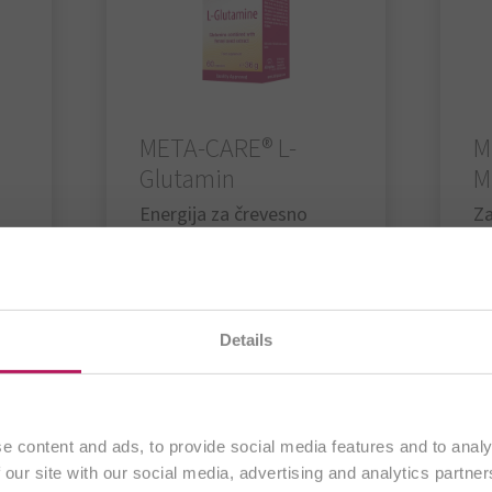
META-CARE® L-
M
Glutamin
M
Energija za črevesno
Za
sluznico
en
95
od € 27,95
pojdi na izdelek
te na našem
slovenskem spletnem mestu
. Vsa vsebina j
Details
izključno strankam iz
Slovenije
.
Nadaljuj
e content and ads, to provide social media features and to analy
 our site with our social media, advertising and analytics partn