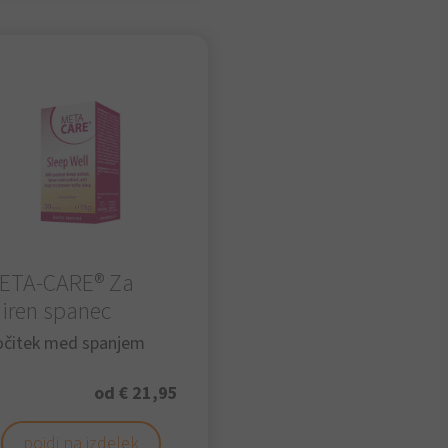
ETA-CARE® Za
iren spanec
očitek med spanjem
od € 21,95
pojdi na izdelek