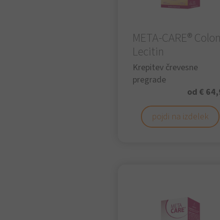
META-CARE® Colon
Lecitin
Krepitev črevesne
pregrade
od € 64,
pojdi na izdelek