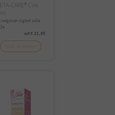
ETA-CARE® Cink
lus
 negovan izgled vaše
ože
od € 21,95
pojdi na izdelek