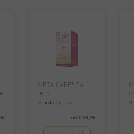
META-CARE® Za
M
je
jetra
m
Hranila za jetra
P
95
od € 36,95
pojdi na izdelek