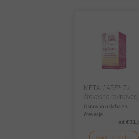
META-CARE® Za
črevesno ravnoves
Osnovna oskrba za
črevesje
od € 31,
pojdi na izdelek