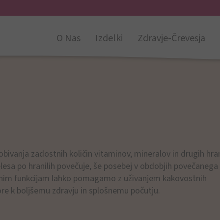
O Nas
Izdelki
Zdravje-Črevesja
bivanja zadostnih količin vitaminov, mineralov in drugih hran
elesa po hranilih povečuje, še posebej v obdobjih povečanega
lesnim funkcijam lahko pomagamo z uživanjem kakovostnih
more k boljšemu zdravju in splošnemu počutju.