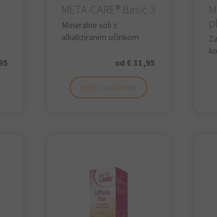
META-CARE® Basic 3
M
p
Mineralne soli z
alkaliziranim učinkom
Za
k
95
od € 31,95
pojdi na izdelek