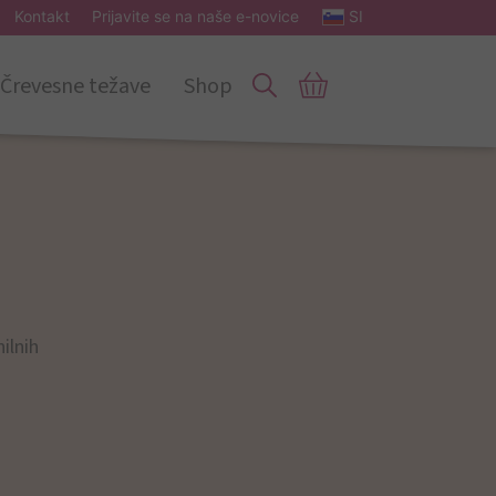
Kontakt
Prijavite se na naše e-novice
SI
Črevesne težave
Shop
ilnih