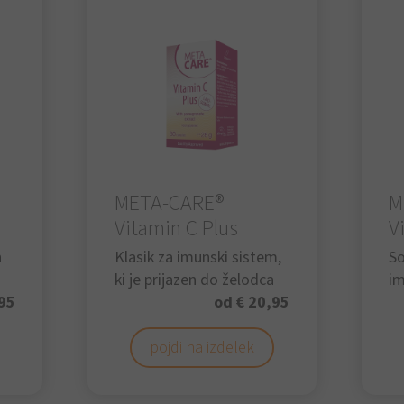
META-CARE®
M
Vitamin C Plus
V
h
Klasik za imunski sistem,
So
ki je prijazen do želodca
im
95
od € 20,95
pojdi na izdelek