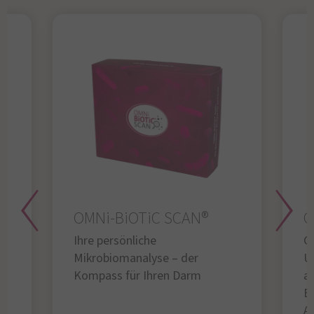
OMNi-BiOTiC SCAN®
O
Ihre persönliche
Gl
Mikrobiomanalyse – der
U
Kompass für Ihren Darm
au
B
A