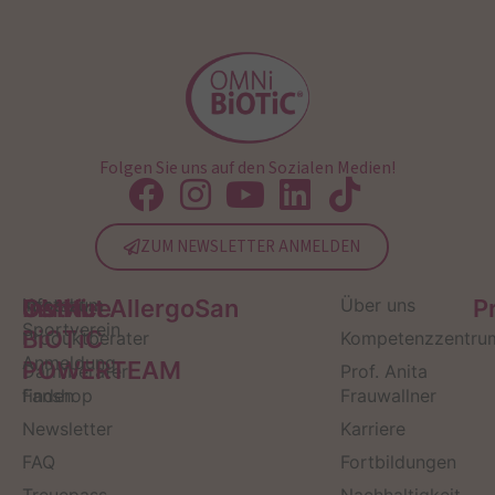
Folgen Sie uns auf den Sozialen Medien!
ZUM NEWSLETTER ANMELDEN
Service
Kontakt
OMNi-
Infos zum
Institut AllergoSan
Über uns
P
Sportverein
BiOTiC
Produktberater
Kompetenzzentru
Anmeldung
POWERTEAM
Darmberater
Prof. Anita
finden
Fanshop
Frauwallner
Newsletter
Karriere
FAQ
Fortbildungen