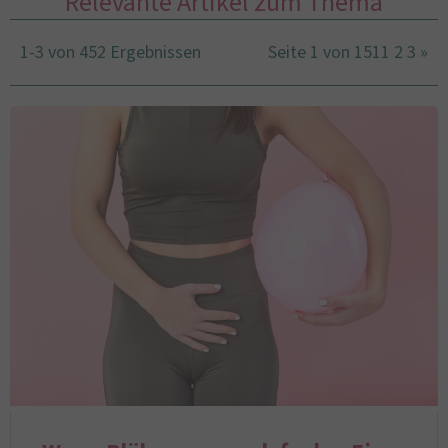
Relevante Artikel zum Thema
1-3 von 452 Ergebnissen
Seite 1 von 151
1
2
3
»