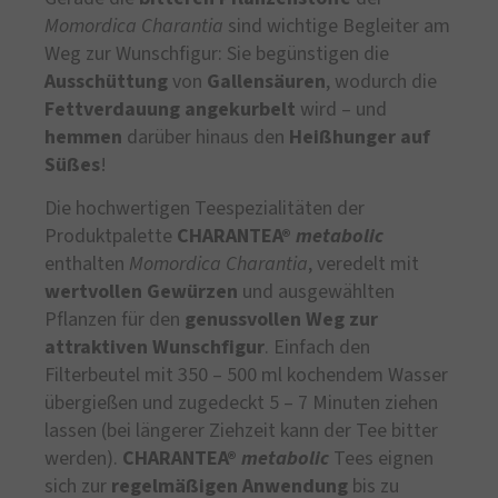
Momordica Charantia
sind wichtige Begleiter am
Weg zur Wunschfigur: Sie begünstigen die
Ausschüttung
von
Gallensäuren
, wodurch die
Fettverdauung
angekurbelt
wird – und
hemmen
darüber hinaus den
Heißhunger auf
Süßes
!
Die hochwertigen Teespezialitäten der
Produktpalette
CHARANTEA®
metabolic
enthalten
Momordica Charantia
, veredelt mit
wertvollen Gewürzen
und ausgewählten
Pflanzen für den
genussvollen Weg zur
attraktiven Wunschfigur
. Einfach den
Filterbeutel mit 350 – 500 ml kochendem Wasser
übergießen und zugedeckt 5 – 7 Minuten ziehen
lassen (bei längerer Ziehzeit kann der Tee bitter
werden).
CHARANTEA®
metabolic
Tees eignen
sich zur
regelmäßigen Anwendung
bis zu