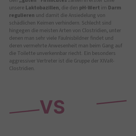
den
„guten“ Firmicutes
zählen in erster Linie
unsere
Laktobazillen
, die den
pH-Wert
im
Darm
regulieren
und damit die Ansiedelung von
schädlichen Keimen verhindern. Schlecht sind
hingegen die meisten Arten von Clostridien, unter
denen man sehr viele Fäulnisbildner findet und
deren vermehrte Anwesenheit man beim Gang auf
die Toilette unverkennbar riecht. Ein besonders
aggressiver Vertreter ist die Gruppe der XIVaR-
Clostridien.
VS