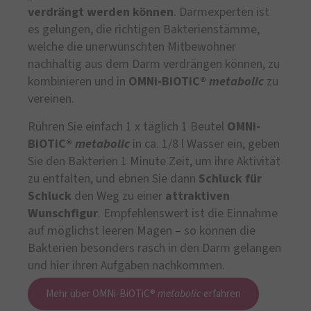
verdrängt
werden können
. Darmexperten ist
es gelungen, die richtigen Bakterienstämme,
welche die unerwünschten Mitbewohner
nachhaltig aus dem Darm verdrängen können, zu
kombinieren und in
OMNi-BiOTiC®
metabolic
zu
vereinen.
Rühren Sie einfach 1 x täglich 1 Beutel
OMNi-
BiOTiC®
metabolic
in ca. 1/8 l Wasser ein, geben
Sie den Bakterien 1 Minute Zeit, um ihre Aktivität
zu entfalten, und ebnen Sie dann
Schluck für
Schluck
den Weg zu einer
attraktiven
Wunschfigur
. Empfehlenswert ist die Einnahme
auf möglichst leeren Magen – so können die
Bakterien besonders rasch in den Darm gelangen
und hier ihren Aufgaben nachkommen.
Mehr über OMNi-BiOTiC®
metabolic
erfahren