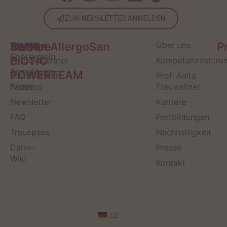
ZUM NEWSLETTER ANMELDEN
Service
Kontakt
OMNi-
Infos zum
Institut AllergoSan
Über uns
P
Sportverein
BiOTiC
Produktberater
Kompetenzzentru
Anmeldung
POWERTEAM
Darmberater
Prof. Anita
finden
Fanshop
Frauwallner
Newsletter
Karriere
FAQ
Fortbildungen
Treuepass
Nachhaltigkeit
Darm-
Presse
Wiki
Kontakt
DE