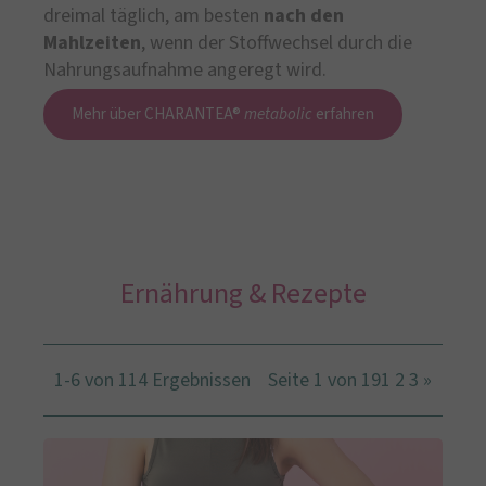
dreimal täglich, am besten
nach den
Mahlzeiten
, wenn der Stoffwechsel durch die
Nahrungsaufnahme angeregt wird.
Mehr über CHARANTEA®
metabolic
erfahren
Ernährung & Rezepte
1-6 von 114 Ergebnissen
Seite 1 von 19
1
2
3
»