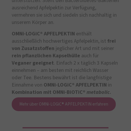
unterstützen. Steht den Bacteroidetes-Bakterien
ausreichend Apfelpektin zur Verfügung,
vermehren sie sich und siedeln sich nachhaltig in
unserem Körper an.
OMNi-LOGiC® APFELPEKTIN
enthält
ausschließlich hochwertiges Apfelpektin, ist
frei
von Zusatzstoffen
jeglicher Art und mit seiner
rein pflanzlichen Kapselhülle
auch für
Veganer
geeignet
. Einfach 2 x täglich 3 Kapseln
einnehmen – am besten mit reichlich Wasser
oder Tee. Bestens bewährt ist die langfristige
Einnahme von
OMNi-LOGiC® APFELPEKTIN
in
Kombination mit OMNi-BiOTiC®
metabolic
.
Mehr über OMNi-LOGiC® APFELPEKTIN erfahren