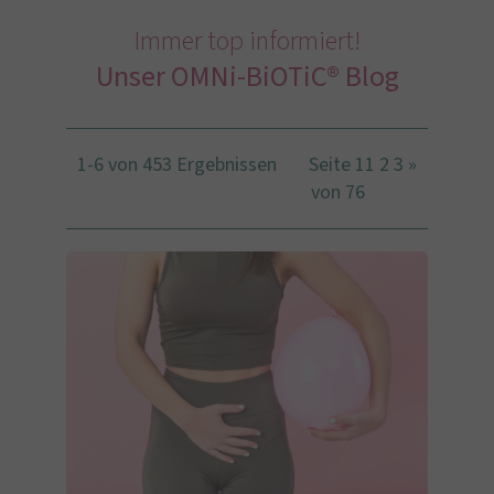
Immer top informiert!
Unser OMNi-BiOTiC® Blog
1-6 von 453 Ergebnissen
Seite 1
1
2
3
»
von 76