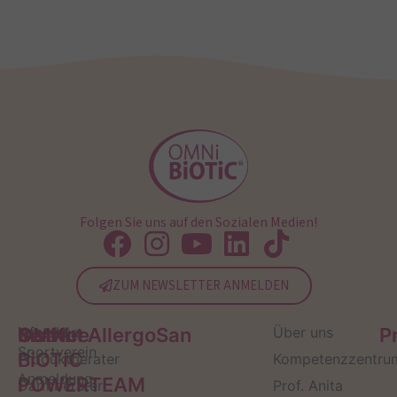
Folgen Sie uns auf den Sozialen Medien!
ZUM NEWSLETTER ANMELDEN
Service
Kontakt
OMNi-
Infos zum
Institut AllergoSan
Über uns
P
Sportverein
BiOTiC
Produktberater
Kompetenzzentru
Anmeldung
POWERTEAM
Darmberater
Prof. Anita