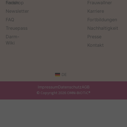
finden
Fanshop
Frauwallner
Newsletter
Karriere
FAQ
Fortbildungen
Treuepass
Nachhaltigkeit
Darm-
Presse
Wiki
Kontakt
DE
Impressum
Datenschutz
AGB
© Copyright 2026 OMNi-BiOTiC®