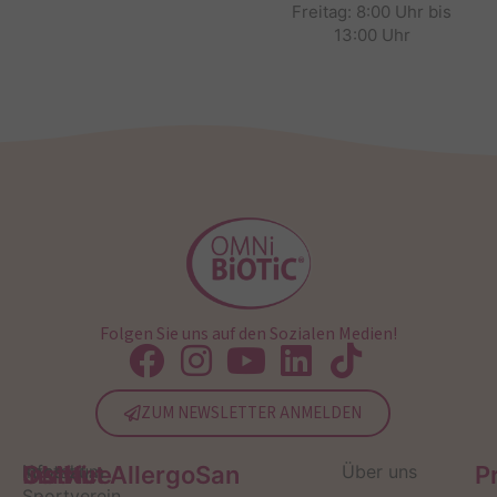
Freitag: 8:00 Uhr bis
13:00 Uhr
Folgen Sie uns auf den Sozialen Medien!
ZUM NEWSLETTER ANMELDEN
Service
Kontakt
OMNi-
Infos zum
Institut AllergoSan
Über uns
P
Sportverein