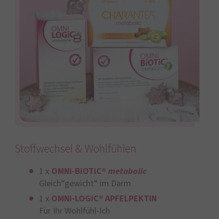
Stoffwechsel & Wohlfühlen
1 x
OMNi-BiOTiC®
metabolic
Gleich“gewicht“ im Darm
1 x
OMNi-LOGiC® APFELPEKTIN
Für Ihr Wohlfühl-Ich