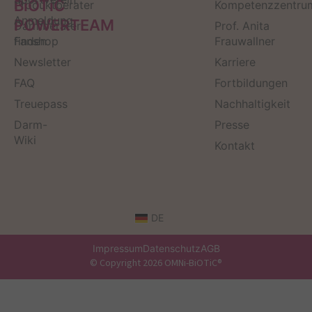
BiOTiC
Produktberater
Kompetenzzentru
Anmeldung
POWERTEAM
Darmberater
Prof. Anita
finden
Fanshop
Frauwallner
Newsletter
Karriere
FAQ
Fortbildungen
Treuepass
Nachhaltigkeit
Darm-
Presse
Wiki
Kontakt
DE
Impressum
Datenschutz
AGB
© Copyright 2026 OMNi-BiOTiC®