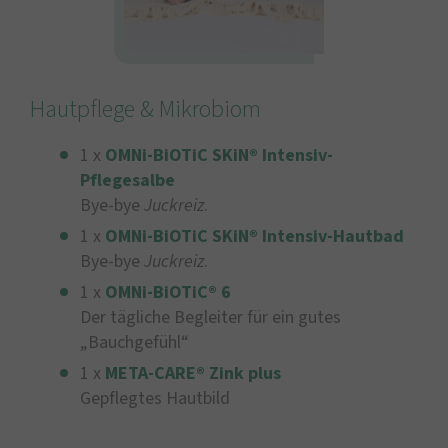
Hautpflege & Mikrobiom
1 x
OMNi-BiOTiC SKiN® Intensiv-
Pflegesalbe
Bye-bye
Juckreiz
.
1 x
OMNi-BiOTiC SKiN® Intensiv-Hautbad
Bye-bye
Juckreiz
.
1 x
OMNi-BiOTiC® 6
Der tägliche Begleiter für ein gutes
„Bauchgefühl“
1 x
META-CARE® Zink plus
Gepflegtes Hautbild