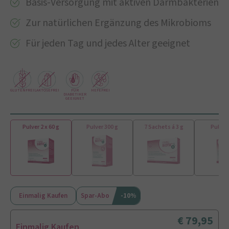
Basis-Versorgung mit aktiven Darmbakterien
Zur natürlichen Ergänzung des Mikrobioms
Für jeden Tag und jedes Alter geeignet
GLUTENFREI
LAKTOSEFREI
FÜR
HEFEFREI
DIABETIKER
GEEIGNET
Pulver 2 x 60 g
Pulver 300 g
7 Sachets á 3 g
Pulver 
Einmalig Kaufen
Spar-Abo
-10%
79,95
Einmalig Kaufen