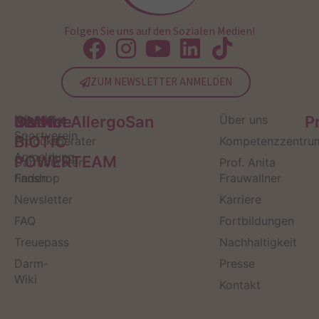
Folgen Sie uns auf den Sozialen Medien!
ZUM NEWSLETTER ANMELDEN
Service
Kontakt
OMNi-
Infos zum
Institut AllergoSan
Über uns
P
Sportverein
BiOTiC
Produktberater
Kompetenzzentru
Anmeldung
POWERTEAM
Darmberater
Prof. Anita
finden
Fanshop
Frauwallner
Newsletter
Karriere
FAQ
Fortbildungen
Treuepass
Nachhaltigkeit
Darm-
Presse
Wiki
Kontakt