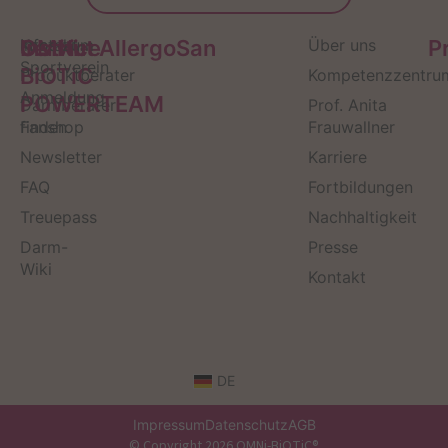
Service
Kontakt
OMNi-
Infos zum
Institut AllergoSan
Über uns
P
Sportverein
BiOTiC
Produktberater
Kompetenzzentru
Anmeldung
POWERTEAM
Darmberater
Prof. Anita
finden
Fanshop
Frauwallner
Newsletter
Karriere
FAQ
Fortbildungen
Treuepass
Nachhaltigkeit
Darm-
Presse
Wiki
Kontakt
DE
Impressum
Datenschutz
AGB
© Copyright 2026 OMNi-BiOTiC®