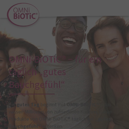
OMNi-BiOTiC® − für ein
täglich „gutes
Bauchgefühl“
Ein
guter Tag
beginnt mit
OMNi-BiOTiC®
− das
wissen Millionen von zufriedenen Kunden, denen
Produkte von OMNi-BiOTiC® täglich ein
„gutes
Bauchgefühl“
schenken.