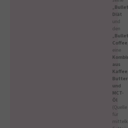
seine
„
Bulle
Diät
und
den
„
Bulle
Coffee
eine
Kombi
aus
Kaffee
Butter
und
MCT-
Öl
(Quelle
für
mittelk