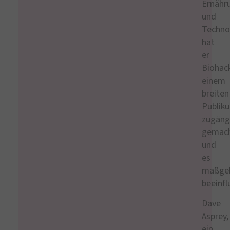
Ernähr
und
Techno
hat
er
Biohac
einem
breiten
Publik
zugäng
gemac
und
es
maßgeb
beeinfl
Dave
Asprey,
ein