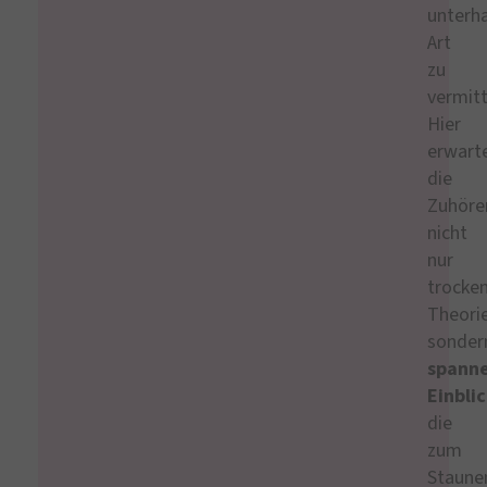
unterh
Art
zu
vermitt
Hier
erwart
die
Zuhöre
nicht
nur
trocke
Theorie
sonder
spann
Einbli
die
zum
Staune