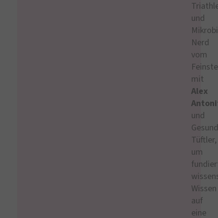
Triathl
und
Mikrob
Nerd
vom
Feinste
mit
Alex
Antoni
und
Gesund
Tüftler,
um
fundier
wissens
Wissen
auf
eine