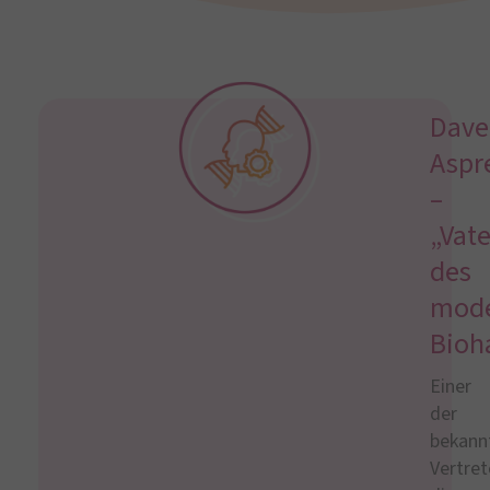
Dave
Aspr
–
„Vate
des
mod
Bioh
Einer
der
bekann
Vertret