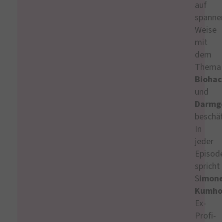
auf
spanne
Weise
mit
dem
Thema
Biohac
und
Darmg
beschäf
In
jeder
Episod
spricht
S
imon
Kumho
Ex-
Profi-