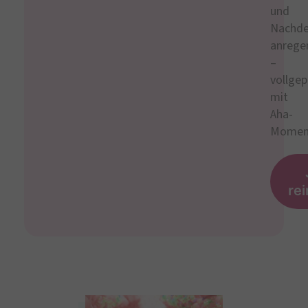
und
Nachd
anrege
–
vollgep
mit
Aha-
Momen
re