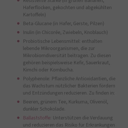
Resistente Stärke (in grünen Bananen,
Haferflocken, gekochten und abgekühlten
Kartoffeln)
Beta-Glucane (in Hafer, Gerste, Pilzen)
Inulin (in Chicorée, Zwiebeln, Knoblauch)
Probiotische Lebensmittel: enthalten
lebende Mikroorganismen, die zur
Mikrobiomdiversität beitragen. Zu diesen
gehören beispielsweise Kefir, Sauerkraut,
Kimchi oder Kombucha.
Polyphenole: Pflanzliche Antioxidantien, die
das Wachstum nützlicher Bakterien fördern
und Entzündungen reduzieren. Zu finden in:
Beeren, grünem Tee, Kurkuma, Olivenöl,
dunkler Schokolade.
Ballaststoffe
: Unterstützen die Verdauung
und reduzieren das Risiko für Erkrankungen