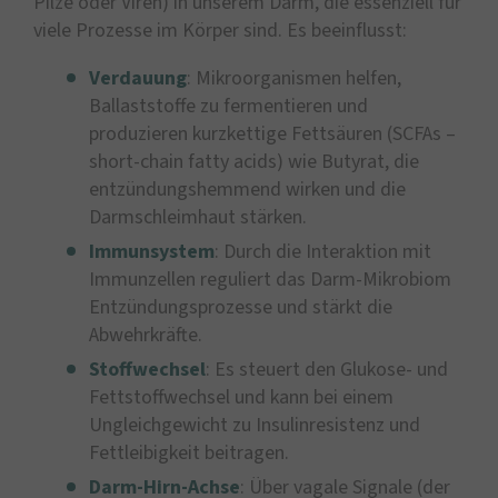
Pilze oder Viren) in unserem Darm, die essenziell für
viele Prozesse im Körper sind. Es beeinflusst:
Verdauung
: Mikroorganismen helfen,
Ballaststoffe zu fermentieren und
produzieren kurzkettige Fettsäuren (SCFAs –
short-chain fatty acids) wie Butyrat, die
entzündungshemmend wirken und die
Darmschleimhaut stärken.
Immunsystem
: Durch die Interaktion mit
Immunzellen reguliert das Darm-Mikrobiom
Entzündungsprozesse und stärkt die
Abwehrkräfte.
Stoffwechsel
: Es steuert den Glukose- und
Fettstoffwechsel und kann bei einem
Ungleichgewicht zu Insulinresistenz und
Fettleibigkeit beitragen.
Darm-Hirn-Achse
: Über vagale Signale (der