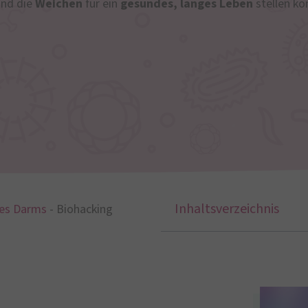
und die
Weichen
für ein
gesundes, langes Leben
stellen kö
Inhaltsverzeichnis
des Darms
-
Biohacking