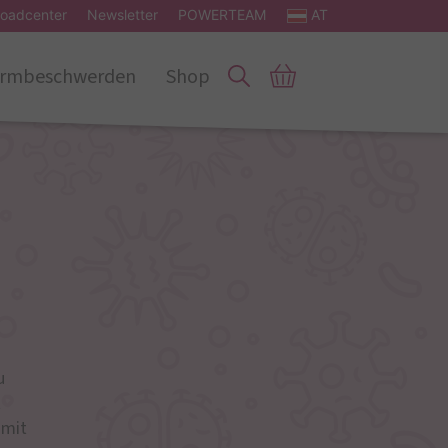
oadcenter
Newsletter
POWERTEAM
AT
rmbeschwerden
Shop
u
t
 mit