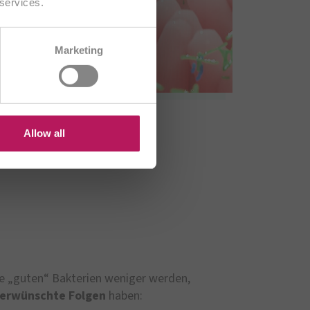
 services.
CH/FR
Marketing
HU
US
Allow all
ie „guten“ Bakterien weniger werden,
erwünschte Folgen
haben: