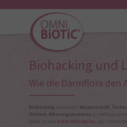
Biohacking und L
Wie die Darmflora den 
Biohacking
kombiniert
Wissenschaft
,
Techno
fördern
,
Alterungsprozesse
zu verlangsamen
dabei ist das
Darm-Mikrobiom
, das zahlreich