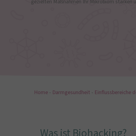
gezielten Maßnahmen Ihr Mikrobiom stärken 
Home
-
Darmgesundheit
-
Einflussbereiche 
Was ist Biohacking?