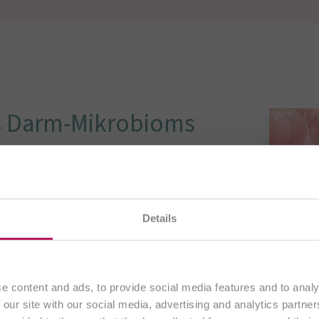
es Darm-Mikrobioms
inschaft von Billionen Mikroorganismen
m Darm, die essenziell für viele Prozesse im
en gerade unsere
österreichische Website
. Alle Inhalte
Details
ausschließlich an Kunden aus
Österreich
.
n, Ballaststoffe zu fermentieren und
(SCFAs – short-chain fatty acids) wie
Fortfahren
wirken und die Darmschleimhaut stärken.
e content and ads, to provide social media features and to analy
ion mit Immunzellen reguliert das Darm-
 our site with our social media, advertising and analytics partn