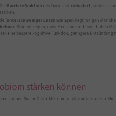
 Die
Barrierefunktion
des Darms ist
reduziert
, sodass schä
stärken.
de (
unterschwellige
)
Entzündungen
begünstigen altersbe
zheimer
. Studien zeigen, dass Menschen mit einer hohen Mik
lter eine bessere kognitive Funktion, geringere Entzündun
krobiom stärken können
en können Sie Ihr Darm-Mikrobiom aktiv unterstützen. Hier s