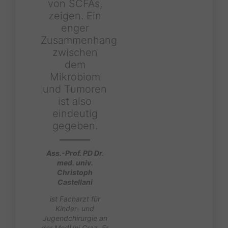
von SCFAs,
zeigen. Ein
enger
Zusammenhang
zwischen
dem
Mikrobiom
und Tumoren
ist also
eindeutig
gegeben.
Ass.-Prof. PD Dr.
med. univ.
Christoph
Castellani
ist Facharzt für
Kinder- und
Jugendchirurgie an
der MedUni Graz. Er