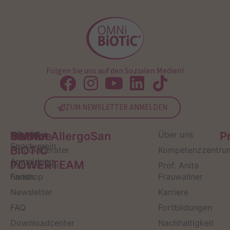
Folgen Sie uns auf den Sozialen Medien!
ZUM NEWSLETTER ANMELDEN
Service
Kontakt
OMNi-
Infos zum
Institut AllergoSan
Über uns
P
Sportverein
BiOTiC
Produktberater
Kompetenzzentru
Anmeldung
POWERTEAM
Darmberater
Prof. Anita
finden
Fanshop
Frauwallner
Newsletter
Karriere
FAQ
Fortbildungen
Downloadcenter
Nachhaltigkeit