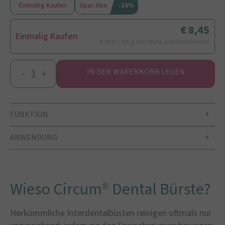
Einmalig Kaufen
Spar-Abo
-10%
8,45
Einmalig Kaufen
€ 28,17 / 100 g, inkl. MwSt. und Gratis Versand
-
+
IN DEN WARENKORB LEGEN
FUNKTION
ANWENDUNG
Wieso Circum® Dental Bürste?
Herkömmliche Interdentalbüsten reinigen oftmals nur