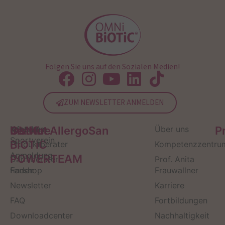
Folgen Sie uns auf den Sozialen Medien!
ZUM NEWSLETTER ANMELDEN
Service
Kontakt
OMNi-
Infos zum
Institut AllergoSan
Über uns
P
Sportverein
BiOTiC
Produktberater
Kompetenzzentru
Anmeldung
POWERTEAM
Darmberater
Prof. Anita
finden
Fanshop
Frauwallner
Newsletter
Karriere
FAQ
Fortbildungen
Downloadcenter
Nachhaltigkeit