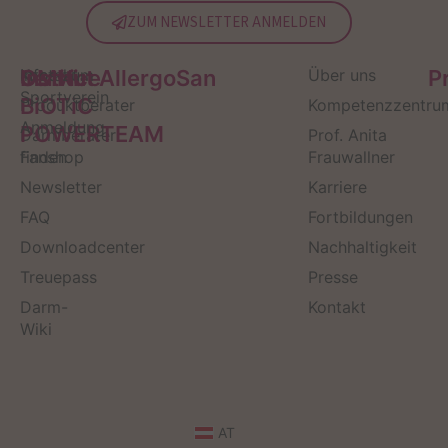
ZUM NEWSLETTER ANMELDEN
Service
Kontakt
OMNi-
Infos zum
Institut AllergoSan
Über uns
P
Sportverein
BiOTiC
Produktberater
Kompetenzzentru
Anmeldung
POWERTEAM
Darmberater
Prof. Anita
finden
Fanshop
Frauwallner
Newsletter
Karriere
FAQ
Fortbildungen
Downloadcenter
Nachhaltigkeit
Treuepass
Presse
Darm-
Kontakt
Wiki
AT