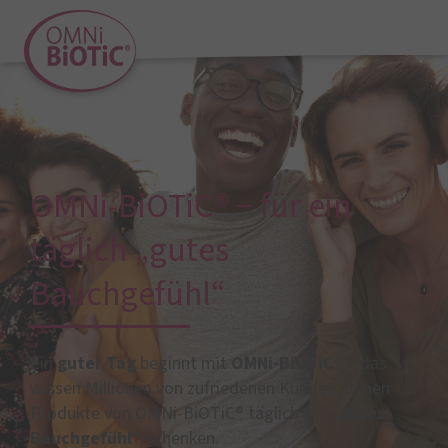
OMNi-BiOTiC® − für ein
täglich „gutes
Bauchgefühl“
Ein
guter Tag
beginnt mit
OMNi-BiOTiC®
− das
wissen Millionen von zufriedenen Kunden, denen
Produkte von OMNi-BiOTiC® täglich ein
„gutes
Bauchgefühl“
schenken.