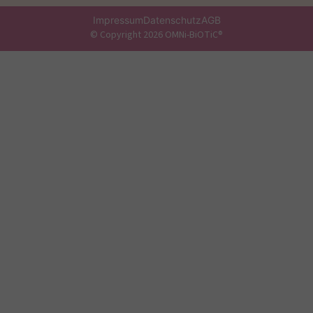
Impressum
Datenschutz
AGB
© Copyright 2026 OMNi-BiOTiC®