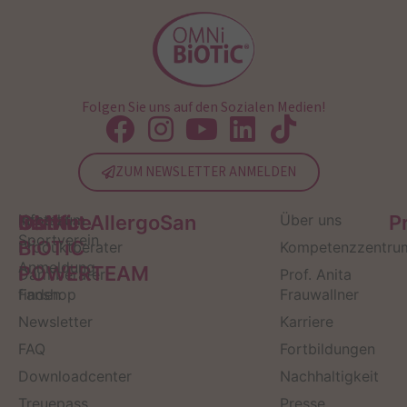
Folgen Sie uns auf den Sozialen Medien!
ZUM NEWSLETTER ANMELDEN
Service
Kontakt
OMNi-
Infos zum
Institut AllergoSan
Über uns
P
Sportverein
BiOTiC
Produktberater
Kompetenzzentru
Anmeldung
POWERTEAM
Darmberater
Prof. Anita
finden
Fanshop
Frauwallner
Newsletter
Karriere
FAQ
Fortbildungen
Downloadcenter
Nachhaltigkeit
Treuepass
Presse