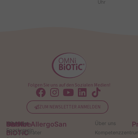
Uhr
Folgen Sie uns auf den Sozialen Medien!
ZUM NEWSLETTER ANMELDEN
Service
Kontakt
OMNi-
Infos zum
Institut AllergoSan
Über uns
P
Sportverein
BiOTiC
Produktberater
Kompetenzzentru