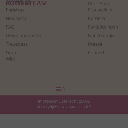
Anmeldung
POWERTEAM
Darmberater
Prof. Anita
finden
Fanshop
Frauwallner
Newsletter
Karriere
FAQ
Fortbildungen
Downloadcenter
Nachhaltigkeit
Treuepass
Presse
Darm-
Kontakt
Wiki
AT
Impressum
Datenschutz
AGB
© Copyright 2026 OMNi-BiOTiC®