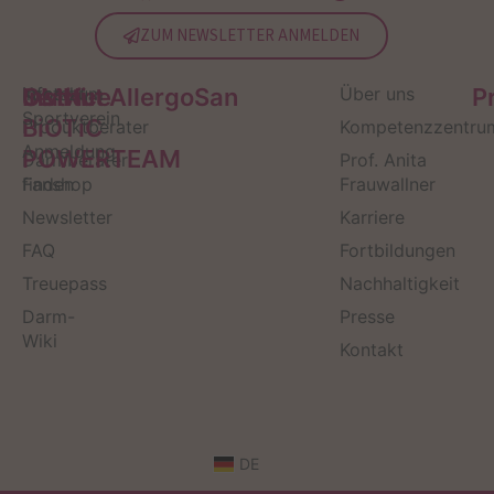
ZUM NEWSLETTER ANMELDEN
Service
Kontakt
OMNi-
Infos zum
Institut AllergoSan
Über uns
P
Sportverein
BiOTiC
Produktberater
Kompetenzzentru
Anmeldung
POWERTEAM
Darmberater
Prof. Anita
finden
Fanshop
Frauwallner
Newsletter
Karriere
FAQ
Fortbildungen
Treuepass
Nachhaltigkeit
Darm-
Presse
Wiki
Kontakt
DE