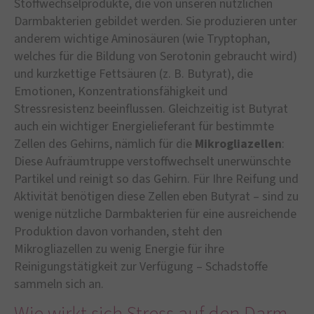
Stoffwechselprodukte, die von unseren nützlichen
Darmbakterien gebildet werden. Sie produzieren unter
anderem wichtige Aminosäuren (wie Tryptophan,
welches für die Bildung von Serotonin gebraucht wird)
und kurzkettige Fettsäuren (z. B. Butyrat), die
Emotionen, Konzentrationsfähigkeit und
Stressresistenz beeinflussen. Gleichzeitig ist Butyrat
auch ein wichtiger Energielieferant für bestimmte
Zellen des Gehirns, nämlich für die
Mikrogliazellen
:
Diese Aufräumtruppe verstoffwechselt unerwünschte
Partikel und reinigt so das Gehirn. Für Ihre Reifung und
Aktivität benötigen diese Zellen eben Butyrat – sind zu
wenige nützliche Darmbakterien für eine ausreichende
Produktion davon vorhanden, steht den
Mikrogliazellen zu wenig Energie für ihre
Reinigungstätigkeit zur Verfügung – Schadstoffe
sammeln sich an.
Wie wirkt sich Stress auf den Darm