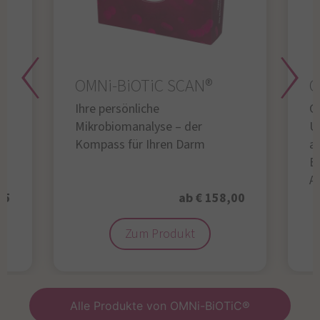
OMNi-BiOTiC SCAN®
O
Ihre persönliche
Gl
Mikrobiomanalyse – der
U
Kompass für Ihren Darm
au
B
A
95
ab € 158,00
Zum Produkt
Alle Produkte von OMNi-BiOTiC®