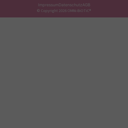
Impressum
Datenschutz
AGB
© Copyright 2026 OMNi-BiOTiC®