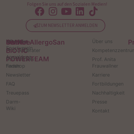
Folgen Sie uns auf den Sozialen Medien!
ZUM NEWSLETTER ANMELDEN
Service
Kontakt
OMNi-
Infos zum
Institut AllergoSan
Über uns
P
Sportverein
BiOTiC
Produktberater
Kompetenzzentru
Anmeldung
POWERTEAM
Darmberater
Prof. Anita
finden
Fanshop
Frauwallner
Newsletter
Karriere
FAQ
Fortbildungen
Treuepass
Nachhaltigkeit
Darm-
Presse
Wiki
Kontakt