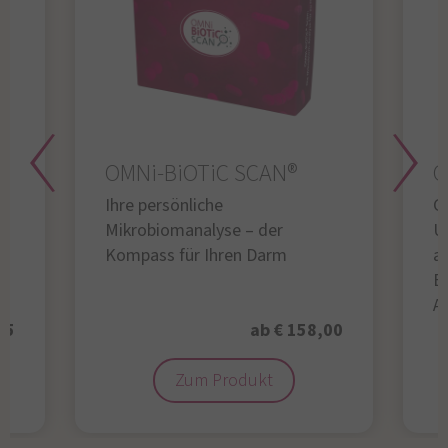
OMNi-BiOTiC SCAN®
O
Ihre persönliche
Gl
Mikrobiomanalyse – der
U
Kompass für Ihren Darm
au
B
A
95
ab € 158,00
Zum Produkt