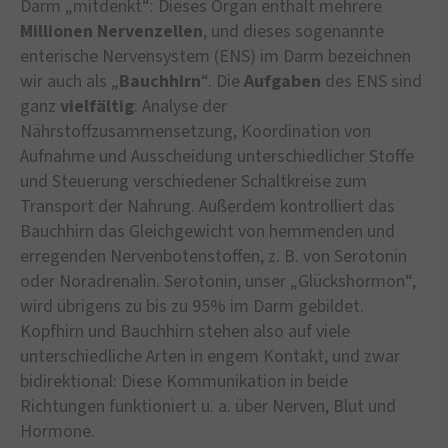
Darm „mitdenkt“: Dieses Organ enthält mehrere
Millionen Nervenzellen
, und dieses sogenannte
enterische Nervensystem (ENS) im Darm bezeichnen
wir auch als „
Bauchhirn
“. Die
Aufgaben
des ENS sind
ganz
vielfältig
: Analyse der
Nährstoffzusammensetzung, Koordination von
Aufnahme und Ausscheidung unterschiedlicher Stoffe
und Steuerung verschiedener Schaltkreise zum
Transport der Nahrung. Außerdem kontrolliert das
Bauchhirn das Gleichgewicht von hemmenden und
erregenden Nervenbotenstoffen, z. B. von Serotonin
oder Noradrenalin. Serotonin, unser „Glückshormon“,
wird übrigens zu bis zu 95% im Darm gebildet.
Kopfhirn und Bauchhirn stehen also auf viele
unterschiedliche Arten in engem Kontakt, und zwar
bidirektional: Diese Kommunikation in beide
Richtungen funktioniert u. a. über Nerven, Blut und
Hormone.