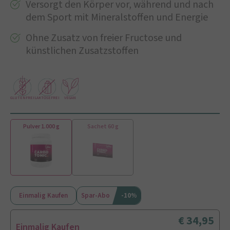
Versorgt den Körper vor, während und nach
dem Sport mit Mineralstoffen und Energie
Ohne Zusatz von freier Fructose und
künstlichen Zusatzstoffen
GLUTENFREI
LAKTOSEFREI
VEGAN
Pulver 1.000 g
Sachet 60 g
Einmalig Kaufen
Spar-Abo
-10%
34,95
Einmalig Kaufen