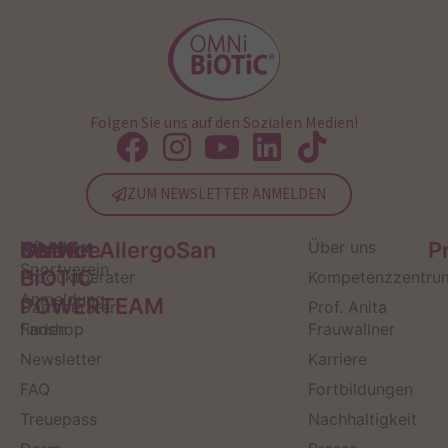
Folgen Sie uns auf den Sozialen Medien!
ZUM NEWSLETTER ANMELDEN
Service
Kontakt
OMNi-
Infos zum
Institut AllergoSan
Über uns
P
Sportverein
BiOTiC
Produktberater
Kompetenzzentru
Anmeldung
POWERTEAM
Darmberater
Prof. Anita
finden
Fanshop
Frauwallner
Newsletter
Karriere
FAQ
Fortbildungen
Treuepass
Nachhaltigkeit