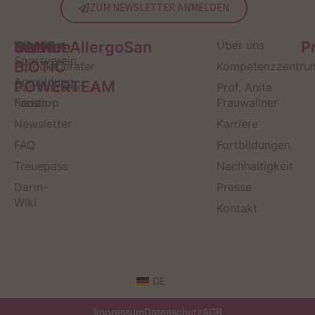
ZUM NEWSLETTER ANMELDEN
Service
Kontakt
OMNi-
Infos zum
Institut AllergoSan
Über uns
P
Sportverein
BiOTiC
Produktberater
Kompetenzzentru
Anmeldung
POWERTEAM
Darmberater
Prof. Anita
finden
Fanshop
Frauwallner
Newsletter
Karriere
FAQ
Fortbildungen
Treuepass
Nachhaltigkeit
Darm-
Presse
Wiki
Kontakt
DE
Impressum
Datenschutz
AGB