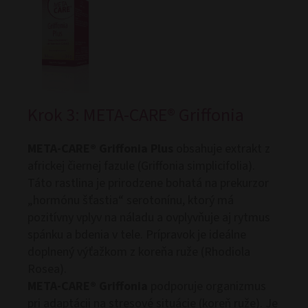
Krok 3: META-CARE® Griffonia
META-CARE® Griffonia Plus
obsahuje extrakt z
africkej čiernej fazule (Griffonia simplicifolia).
Táto rastlina je prirodzene bohatá na prekurzor
„hormónu šťastia“ serotonínu, ktorý má
pozitívny vplyv na náladu a ovplyvňuje aj rytmus
spánku a bdenia v tele. Prípravok je ideálne
doplnený výťažkom z koreňa ruže (Rhodiola
Rosea).
META-CARE® Griffonia
podporuje organizmus
pri adaptácii na stresové situácie (koreň ruže). Je