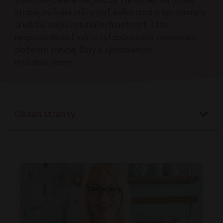
stále nevyzeráte tak, ako by ste chceli. Na druhej
strane, iní ľudia môžu jesť, koľko chcú a bez námahy
si udržia svoju optimálnu hmotnosť. Táto
nespravodlivosť môže byť spôsobená zmeneným
zložením črevnej flóry a spomaleným
metabolizmom.
Obsah stránky