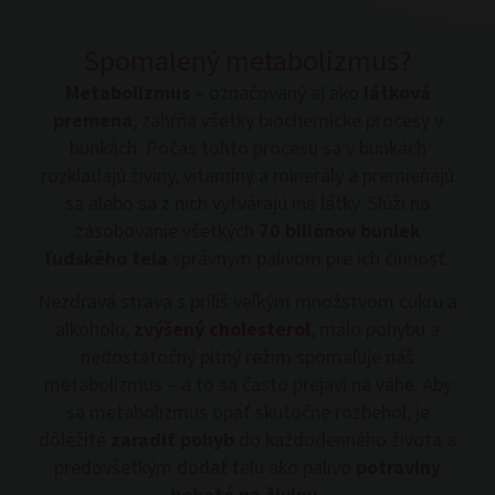
Spomalený metabolizmus?
Metabolizmus
– označovaný aj ako
látková
premena
, zahŕňa všetky biochemické procesy v
bunkách: Počas tohto procesu sa v bunkách
rozkladajú živiny, vitamíny a minerály a premieňajú
sa alebo sa z nich vytvárajú iné látky. Slúži na
zásobovanie všetkých
70 biliónov buniek
ľudského tela
správnym palivom pre ich činnosť.
Nezdravá strava s príliš veľkým množstvom cukru a
alkoholu,
zvýšený cholesterol
, málo pohybu a
nedostatočný pitný režim spomaľuje náš
metabolizmus – a to sa často prejaví na váhe. Aby
sa metabolizmus opäť skutočne rozbehol, je
dôležité
zaradiť pohyb
do každodenného života a
predovšetkým dodať telu ako palivo
potraviny