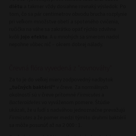
diétu
a takmer vždy dosiahne rovnaký výsledok: Po
tom, čo sa pár centimetrov obvodu brucha rozplynie
pri veľkom množstve obetí a spoteného cvičenia,
ručička na váhe sa zakrátko opäť rýchlo zdvihne
kvôli
jojo efektu
. A u mnohých sa smerom nadol
nepohne vôbec nič – okrem dobrej nálady.
Črevná flóra vyvedená z "rovnováhy"
Za to je do veľkej miery zodpovedný nadbytok
„tučných baktérií“
v čreve. Za normálnych
okolností sú v čreve prítomné
Firmicutes
a
Bacteroidetes
vo vyváženom pomere. Štúdie
ukázali, že u ľudí s nadváhou jednoznačne prevažujú
Firmicutes
a že pomer medzi týmito druhmi baktérií
sa môže posunúť až na 2 000 : 1.