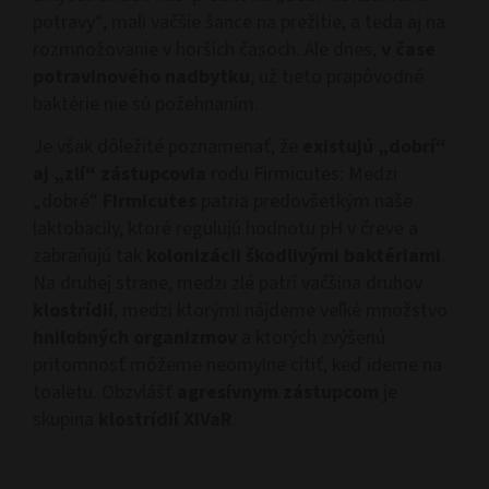
potravy“, mali väčšie šance na prežitie, a teda aj na
rozmnožovanie v horších časoch. Ale dnes,
v čase
potravinového nadbytku
, už tieto prapôvodné
baktérie nie sú požehnaním.
Je však dôležité poznamenať, že
existujú „dobrí“
aj „zlí“ zástupcovia
rodu Firmicutes: Medzi
„dobré“
Firmicutes
patria predovšetkým naše
laktobacily, ktoré regulujú hodnotu pH v čreve a
zabraňujú tak
kolonizácii škodlivými baktériami
.
Na druhej strane, medzi zlé patrí väčšina druhov
klostrídií
, medzi ktorými nájdeme veľké množstvo
hnilobných organizmov
a ktorých zvýšenú
prítomnosť môžeme neomylne cítiť, keď ideme na
toaletu. Obzvlášť
agresívnym zástupcom
je
skupina
klostrídií XIVaR
.