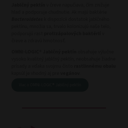
Jablčný pektín
v čreve napučiava, čím znižuje
hlad a podporuje chudnutie. Ak majú baktérie
Bacteroidetes
k dispozícii dostatok jablčného
pektínu, množia sa, trvalo kolonizujú naše telo,
podporujú rast
protizápalových baktérií
v
čreve a zdravú hmotnosť.
OMNi-LOGiC® Jablčný pektín
obsahuje výlučne
vysoko kvalitný jablčný pektín, neobsahuje žiadne
prísady a vďaka svojmu čisto
rastlinnému obalu
kapsúl je vhodný aj pre
vegánov
.
Viac o OMNi-LOGiC® Jablčný pektín