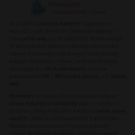
Firmicutes
- "tučné baktérie" v čreve
Ak je týchto
„tučných baktérií“
(agresívnych
klostrídií z rodu
Firmicutes
štiepiacich vlákninu) v
čreve
príliš veľa
, má to veľký háčik: štúdie ukazujú,
že tieto baktérie aktívne rozkladajú nestráviteľné
vlákniny a získavajú z nich energiu. Okrem bežnej
energie obsiahnutej v strave tak dotknuté osoby
spotrebujú až o
20 % viac kalórií
, čo môže
predstavovať
200 – 400 kalórií navyše
, a to
každý
deň
!
Firmicutes
sa navyše cítia mimoriadne dobre pri
strave bohatej na
sacharidy
(napr. zo sladkostí,
výrobkov z bielej múky atď.) a môžu sa
veľmi dobre
množiť
– začal sa začarovaný kruh! Z evolučného
hľadiska dáva existencia
Firmicutes
dokonalý
zmysel: ak boli naši predkovia „dobrí konzumenti