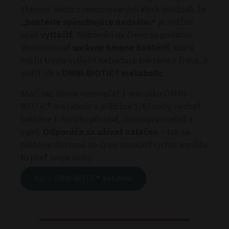
stavom: Vedci z renomovaných kliník dokázali, že
„baktérie spôsobujúce nadváhu“
je možné
opäť
vytlačiť
. Odborníci na črevo sa podarilo
skombinovať
správne kmene baktérií
, ktoré
môžu trvalo vytlačiť nežiaduce baktérie z čreva, a
zlúčiť ich v
OMNi-BiOTiC® metabolic
.
Stačí raz denne rozmiešať 1 vrecúško OMNi-
BiOTiC® metabolic v približne 1/8 l vody, nechať
baktérie 1 minútu pôsobiť, znova premiešať a
vypiť.
Odporúča sa užívať nalačno
– tak sa
baktérie dostanú do čriev obzvlášť rýchlo a môžu
tu plniť svoje úlohy.
Viac o OMNi-BiOTiC® metabolic