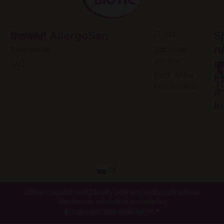
Servis
Kontakt
Institut AllergoSan
O nás
S
n
Newsletter
Odborné
centrum
n
FAQ
Prof. Anita
F
Frauwallner
a
I
SK
Údaje o spoločnosti
Zásady ochrany osobných údajov
Všeobecné obchodné podmienky
© Copyright 2026 OMNi-BiOTiC®