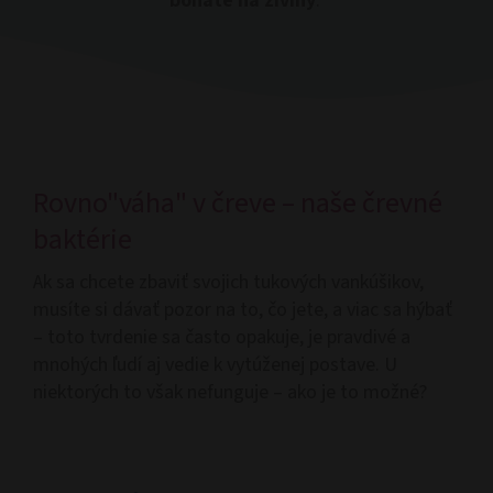
bohaté na živiny
.
Rovno"váha" v čreve – naše črevné
baktérie
Ak sa chcete zbaviť svojich tukových vankúšikov,
musíte si dávať pozor na to, čo jete, a viac sa hýbať
– toto tvrdenie sa často opakuje, je pravdivé a
mnohých ľudí aj vedie k vytúženej postave. U
niektorých to však nefunguje – ako je to možné?