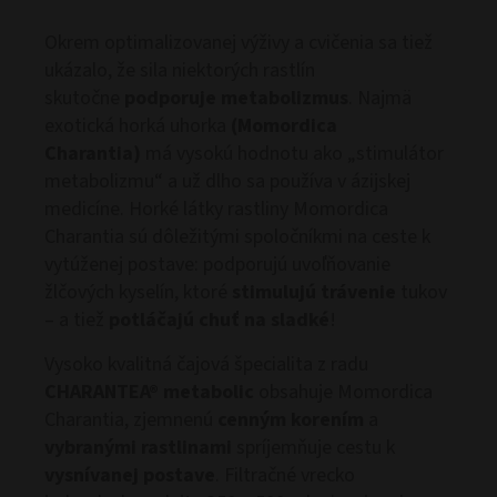
Okrem optimalizovanej výživy a cvičenia sa tiež
ukázalo, že sila niektorých rastlín
skutočne
podporuje metabolizmus
. Najmä
exotická horká uhorka
(Momordica
Charantia)
má vysokú hodnotu ako „stimulátor
metabolizmu“ a už dlho sa používa v ázijskej
medicíne. Horké látky rastliny Momordica
Charantia sú dôležitými spoločníkmi na ceste k
vytúženej postave: podporujú uvoľňovanie
žlčových kyselín, ktoré
stimulujú trávenie
tukov
– a tiež
potláčajú chuť na sladké
!
Vysoko kvalitná čajová špecialita z radu
CHARANTEA® metabolic
obsahuje Momordica
Charantia, zjemnenú
cenným korením
a
vybranými rastlinami
spríjemňuje cestu k
vysnívanej postave
. Filtračné vrecko