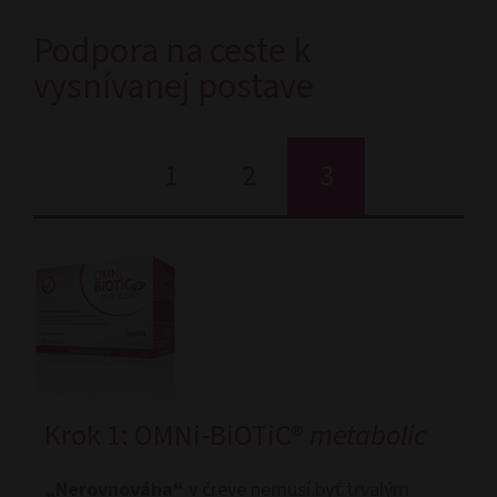
Podpora na ceste k
vysnívanej postave
1
2
3
Krok 1: OMNi-BiOTiC®
metabolic
„Nerovnováha“
v čreve nemusí byť trvalým