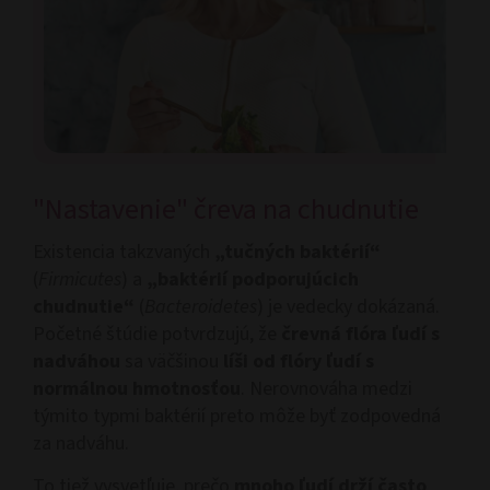
"Nastavenie" čreva na chudnutie
Existencia takzvaných
„tučných baktérií“
(
Firmicutes
) a
„baktérií podporujúcich
chudnutie“
(
Bacteroidetes
) je vedecky dokázaná.
Početné štúdie potvrdzujú, že
črevná flóra ľudí s
nadváhou
sa väčšinou
líši od flóry ľudí s
normálnou hmotnosťou
. Nerovnováha medzi
týmito typmi baktérií preto môže byť zodpovedná
za nadváhu.
To tiež vysvetľuje, prečo
mnoho ľudí drží často