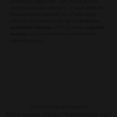
jednoducho zalejte 350 – 500 ml vriacej vody,
prikryte a nechajte lúhovať 5 – 7 minút (dlhší čas
lúhovania môže spôsobiť, že čaj bude horký).
CHARANTEA® metabolické čaje sú
vhodné na
pravidelné užívanie
až trikrát denne,
najlepšie
po jedle
, keď je metabolizmus stimulovaný
príjmom potravy.
Tešíme sa na Vašu správu!
Máte nejaké otázky? Kontaktujte nás!