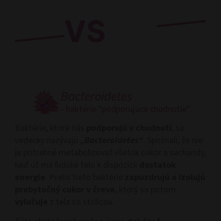
VS
Bacteroidetes
- baktérie "podporujúce chudnutie"
Baktérie, ktoré nás
podporujú v chudnutí
, sa
vedecky nazývajú
„Bacteroidetes“
. Spoznali, že nie
je potrebné metabolizovať všetok cukor a sacharidy,
keď už má ľudské telo k dispozícii
dostatok
energie
. Preto tieto baktérie
zapuzdrujú a izolujú
prebytočný cukor v čreve
, ktorý sa potom
vylučuje
z tela so stolicou.