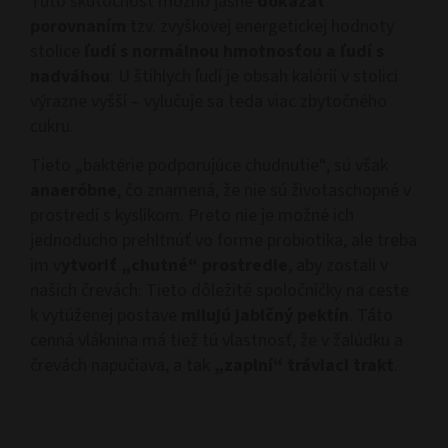
Túto skutočnosť možno jasne
dokázať
porovnaním
tzv. zvyškovej energetickej hodnoty
stolice
ľudí s normálnou hmotnosťou a ľudí s
nadváhou
: U štíhlych ľudí je obsah kalórií v stolici
výrazne vyšší – vylučuje sa teda viac zbytočného
cukru.
Tieto „baktérie podporujúce chudnutie“, sú však
anaeróbne
, čo znamená, že nie sú životaschopné v
prostredí s kyslíkom. Preto nie je možné ich
jednoducho prehltnúť vo forme probiotika, ale treba
im v
ytvoriť „chutné“ prostredie
, aby zostali v
našich črevách: Tieto dôležité spoločníčky na ceste
k vytúženej postave
milujú jablčný pektín
. Táto
cenná vláknina má tiež tú vlastnosť, že v žalúdku a
črevách napučiava, a tak
„zaplní“ tráviaci trakt
.