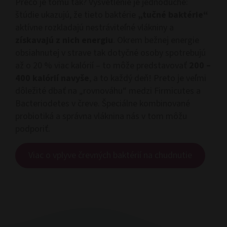
Prečo je tomu tak? Vysvetlenie je jednoduché:
štúdie ukazujú, že tieto baktérie
„tučné baktérie“
aktívne rozkladajú nestráviteľné vlákniny a
získavajú z nich energiu
. Okrem bežnej energie
obsiahnutej v strave tak dotyčné osoby spotrebujú
až o 20 % viac kalórií – to môže predstavovať
200 –
400 kalórií navyše
, a to každý deň! Preto je veľmi
dôležité dbať na „rovnováhu“ medzi Firmicutes a
Bacteriodetes v čreve. Špeciálne kombinované
probiotiká a správna vláknina nás v tom môžu
podporiť.
Viac o vplyve črevných baktérií na chudnutie