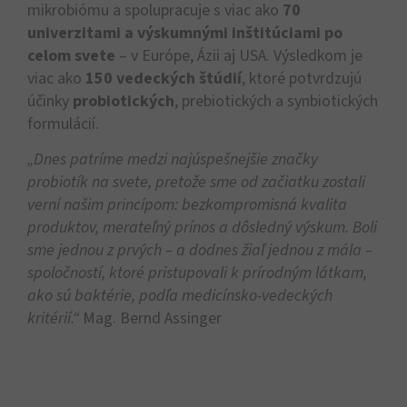
mikrobiómu a spolupracuje s viac ako
70
univerzitami a výskumnými inštitúciami po
celom svete
– v Európe, Ázii aj USA. Výsledkom je
viac ako
150 vedeckých štúdií
, ktoré potvrdzujú
účinky
probiotických
, prebiotických a synbiotických
formulácií.
„Dnes patríme medzi najúspešnejšie značky
probiotík na svete, pretože sme od začiatku zostali
verní našim princípom: bezkompromisná kvalita
produktov, merateľný prínos a dôsledný výskum. Boli
sme jednou z prvých – a dodnes žiaľ jednou z mála –
spoločností, ktoré pristupovali k prírodným látkam,
ako sú baktérie, podľa medicínsko-vedeckých
kritérií.“
Mag. Bernd Assinger