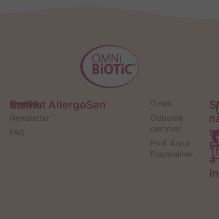
Servis
Kontakt
Institut AllergoSan
O nás
S
n
Newsletter
Odborné
centrum
n
FAQ
Prof. Anita
F
Frauwallner
a
I