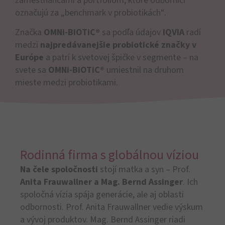
zamestnancami a portfóliom, ktoré odborníci
označujú za „benchmark v probiotikách“.
Značka
OMNi-BiOTiC®
sa podľa údajov
IQVIA
radí
medzi
najpredávanejšie probiotické značky v
Európe
a patrí k svetovej špičke v segmente – na
svete sa
OMNi-BiOTiC®
umiestnil na druhom
mieste medzi probiotikami.
Rodinná firma s globálnou víziou
Na čele spoločnosti
stojí matka a syn – Prof.
Anita Frauwallner a Mag. Bernd Assinger
. Ich
spoločná vízia spája generácie, ale aj oblasti
odbornosti. Prof. Anita Frauwallner vedie výskum
a vývoj produktov. Mag. Bernd Assinger riadi