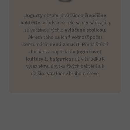
Jogurty
obsahujú väčšinou
živočíšne
baktérie
. V ľudskom tele sa neusádzajú a
sú väčšinou rýchlo
vylúčené stolicou
.
Okrem toho sa ich životnosť počas
konzumácie
nedá zaručiť
. Podľa štúdií
dochádza napríklad
u jogurtovej
kultúry
L. bulgaricus
už v žalúdku k
výraznému úbytku živých baktérií a k
ďalším stratám v hrubom čreve.