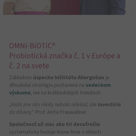
OMNi-BiOTiC®
Probiotická značka č. 1 v Európe a
č. 2 na svete
Základom
úspechu
Inštitútu AllergoSan
je
dlhodobá stratégia postavená na
vedeckom
výskume
, nie na krátkodobých trendoch.
„Veda pre nás nikdy nebola náklad, ale
investícia
do dôvery.“
Prof. Anita Frauwallner.
Spoločnosť už viac ako tri desaťročia
systematicky buduje know-how v oblasti