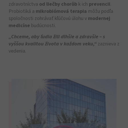
zdravotníctva
od liečby chorôb
k ich
prevencii
.
Probiotiká a
mikrobiómová terapia
môžu podľa
spoločnosti zohrávať kľúčovú úlohu v
modernej
medicíne
budúcnosti.
„Chceme, aby ľudia žili dlhšie a zdravšie – s
vyššou kvalitou života v každom veku,“
zaznieva z
vedenia.