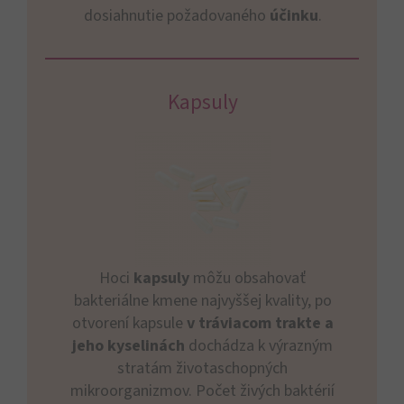
dosiahnutie požadovaného
účinku
.
Kapsuly
Hoci
kapsuly
môžu obsahovať
bakteriálne kmene najvyššej kvality, po
otvorení kapsule
v tráviacom trakte a
jeho kyselinách
dochádza k výrazným
stratám životaschopných
mikroorganizmov. Počet živých baktérií