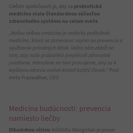
Cieľom spoločnosti je, aby sa
probiotická
medicína stala štandardnou súčasťou
zdravotného systému na celom svete
.
„Našou veľkou ambíciou je vedecky podložená
medicína, ktorá sa zameriava najmä na prevenciu a
využívanie prírodných látok. Veľmi nám záleží na
tom, aby naše probiotiká preplácali zdravotné
poisťovne. Intenzívne na tom pracujeme, aby sa k
lepšiemu zdraviu mohol dostať každý človek.“
Prof.
Anita Frauwallner, CEO
Medicína budúcnosti: prevencia
namiesto liečby​
Dlhodobou víziou
Inštitútu AllergoSan je posun