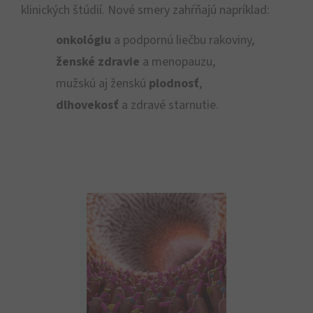
klinických štúdií. Nové smery zahŕňajú napríklad:
onkológiu
a podpornú liečbu rakoviny,
ženské zdravie
a menopauzu,
mužskú aj ženskú
plodnosť
,
dlhovekosť
a zdravé starnutie.