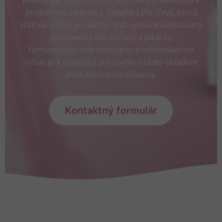
prebiotiká?
Využite naše odborné poradenstvo
k
produktom zdarma a získajte 10% zľavu, ktorá
platí na všetky produkty! Náš vysokokvalifikovaný
poradenský tím zložený z lekárov,
farmaceutov,
mikrobiológov a
odborníkov na
výživu
je k dispozícii pre všetky otázky ohľadom
produktov a ich užívania.
Kontaktný formulár