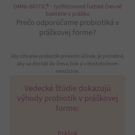
OMNi-BiOTiC® - lyofilizované ľudské črevné
baktérie v prášku
Prečo odporúčame probiotiká v
práškovej forme?
Aby užívanie probiotík prinieslo účinok, je potrebné,
aby sa dostali do čreva živé a v dostatočnom
množstve.
Vedecké štúdie dokazujú
výhody probiotík v práškovej
forme:
Prášok