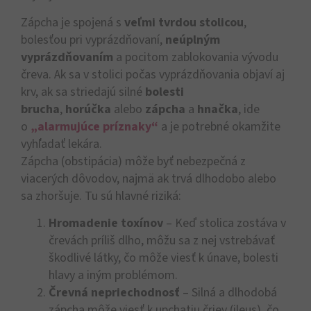
Zápcha je spojená s
veľmi tvrdou stolicou
,
bolesťou pri vyprázdňovaní,
neúplným
vyprázdňovaním
a pocitom zablokovania vývodu
čreva. Ak sa v stolici počas vyprázdňovania objaví aj
krv, ak sa striedajú silné
bolesti
brucha
,
horúčka
alebo
zápcha
a
hnačka
, ide
o
„alarmujúce príznaky“
a je potrebné okamžite
vyhľadať lekára.
Zápcha (obstipácia) môže byť nebezpečná z
viacerých dôvodov, najmä ak trvá dlhodobo alebo
sa zhoršuje. Tu sú hlavné riziká:
Hromadenie toxínov
– Keď stolica zostáva v
črevách príliš dlho, môžu sa z nej vstrebávať
škodlivé látky, čo môže viesť k únave, bolesti
hlavy a iným problémom.
Črevná nepriechodnosť
– Silná a dlhodobá
zápcha môže viesť k upchatiu čriev (ileus), čo