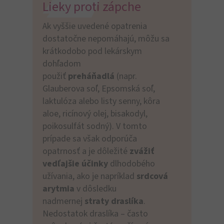
Lieky proti zápche
Ak vyššie uvedené opatrenia
dostatočne nepomáhajú, môžu sa
krátkodobo pod lekárskym
dohľadom
použiť
preháňadlá
(napr.
Glauberova soľ, Epsomská soľ,
laktulóza alebo listy senny, kôra
aloe, ricínový olej, bisakodyl,
poikosulfát sodný). V tomto
prípade sa však odporúča
opatrnosť a je dôležité
zvážiť
vedľajšie účinky
dlhodobého
užívania, ako je napríklad
srdcová
arytmia
v dôsledku
nadmernej
straty draslíka
.
Nedostatok draslíka – často