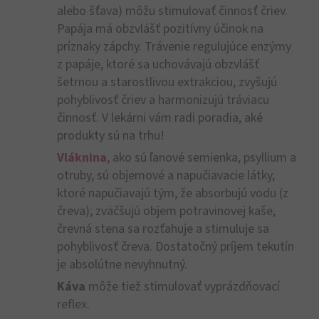
alebo šťava) môžu stimulovať činnosť čriev.
Papája má obzvlášť pozitívny účinok na
príznaky zápchy. Trávenie regulujúce enzýmy
z papáje, ktoré sa uchovávajú obzvlášť
šetrnou a starostlivou extrakciou, zvyšujú
pohyblivosť čriev a harmonizujú tráviacu
činnosť. V lekárni vám radi poradia, aké
produkty sú na trhu!
Vláknina
, ako sú ľanové semienka, psyllium a
otruby, sú objemové a napučiavacie látky,
ktoré napučiavajú tým, že absorbujú vodu (z
čreva); zväčšujú objem potravinovej kaše,
črevná stena sa rozťahuje a stimuluje sa
pohyblivosť čreva. Dostatočný príjem tekutín
je absolútne nevyhnutný.
Káva
môže tiež stimulovať vyprázdňovací
reflex.