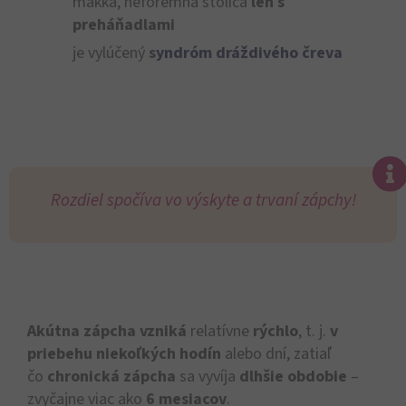
mäkká, neforemná stolica
len s
preháňadlami
je vylúčený
s
yndróm dráždivého čreva
Rozdiel spočíva vo výskyte a trvaní zápchy!
Akútna zápcha
vzniká
relatívne
rýchlo
, t. j.
v
priebehu niekoľkých hodín
alebo dní, zatiaľ
čo
chronická zápcha
sa vyvíja
dlhšie obdobie
–
zvyčajne viac ako
6 mesiacov
.