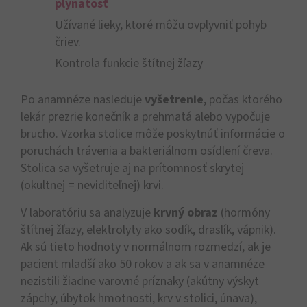
plynatosť
Užívané lieky, ktoré môžu ovplyvniť pohyb
čriev.
Kontrola funkcie štítnej žľazy
Po anamnéze nasleduje
vyšetrenie
, počas ktorého
lekár prezrie konečník a prehmatá alebo vypočuje
brucho. Vzorka stolice môže poskytnúť informácie o
poruchách trávenia a bakteriálnom osídlení čreva.
Stolica sa vyšetruje aj na prítomnosť skrytej
(okultnej = neviditeľnej) krvi.
V laboratóriu sa analyzuje
krvný obraz
(hormóny
štítnej žľazy, elektrolyty ako sodík, draslík, vápnik).
Ak sú tieto hodnoty v normálnom rozmedzí, ak je
pacient mladší ako 50 rokov a ak sa v anamnéze
nezistili žiadne varovné príznaky (akútny výskyt
zápchy, úbytok hmotnosti, krv v stolici, únava),