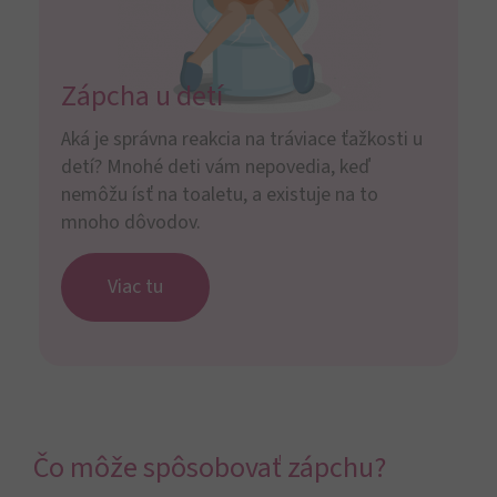
Zápcha u detí
Aká je správna reakcia na tráviace ťažkosti u
detí? Mnohé deti vám nepovedia, keď
nemôžu ísť na toaletu, a existuje na to
mnoho dôvodov.
Viac tu
Čo môže spôsobovať zápchu?