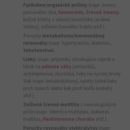
Fyzikálne/organické príčiny
(napr. zmeny
panvového dna,
hemoroidy
,
črevné zmeny
,
kožné trhliny v oblasti konečníka (análne
trhliny), zúženie črevného traktu atď.).
Poruchy
metabolizmu/hormonálnej
rovnováhy
(napr. hypotyreóza, diabetes,
tehotenstvo
).
Lieky
: (napr. prípravky obsahujúce vápnik a
hliník na
pálenie záhy
(antacidá),
antidepresíva, diuretiká, lieky na vysoký krvný
tlak (napr. betablokátory), opiáty (silné lieky
proti bolesti alebo liek proti kašľu kodeín)
atď.).
Znížená črevná motilita
z neurologických
príčin (napr. skleróza multiplex, diabetes
mellitus,
Parkinsonova choroba
atď.).
Poruchy rovnováhy elektrolytov
(napr.