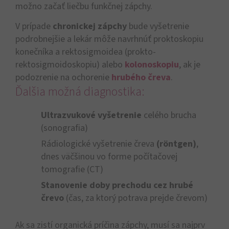
možno začať liečbu funkčnej zápchy.
V prípade
chronickej zápchy
bude vyšetrenie
podrobnejšie a lekár môže navrhnúť proktoskopiu
konečníka a rektosigmoidea (prokto-
rektosigmoidoskopiu) alebo
kolonoskopiu
, ak je
podozrenie na ochorenie
hrubého čreva
.
Ďalšia možná diagnostika:
Ultrazvukové vyšetrenie
celého brucha
(sonografia)
Rádiologické vyšetrenie čreva
(röntgen)
,
dnes väčšinou vo forme počítačovej
tomografie (CT)
Stanovenie doby prechodu cez hrubé
črevo
(čas, za ktorý potrava prejde črevom)
Ak sa zistí organická príčina zápchy, musí sa najprv