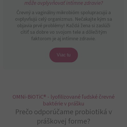
môže ovplyvňovať intímne zdravie?
Črevný a vaginálny mikrobióm spolupracujú a
ovplyvňujú celý organizmus. Nečakajte kým sa
objavia prvé problémy! Každá žena si zaslúži
cítiť sa dobre vo svojom tele a dôležitým
faktorom je aj intímne zdravie.
Viac tu
OMNi-BiOTiC® - lyofilizované ľudské črevné
baktérie v prášku
Prečo odporúčame probiotiká v
práškovej forme?