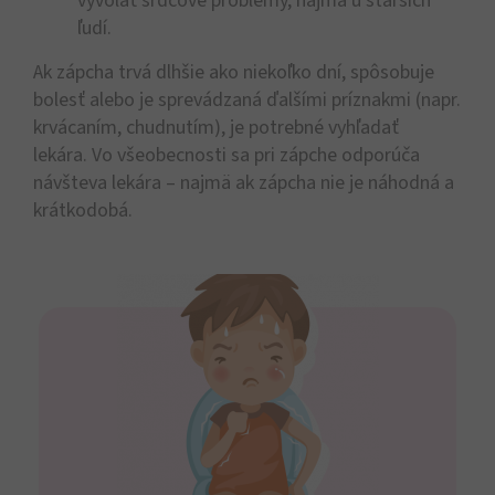
vyvolať srdcové problémy, najmä u starších
ľudí.
Ak zápcha trvá dlhšie ako niekoľko dní, spôsobuje
bolesť alebo je sprevádzaná ďalšími príznakmi (napr.
krvácaním, chudnutím), je potrebné vyhľadať
lekára.
Vo všeobecnosti sa pri zápche odporúča
návšteva lekára – najmä ak zápcha nie je náhodná a
krátkodobá.