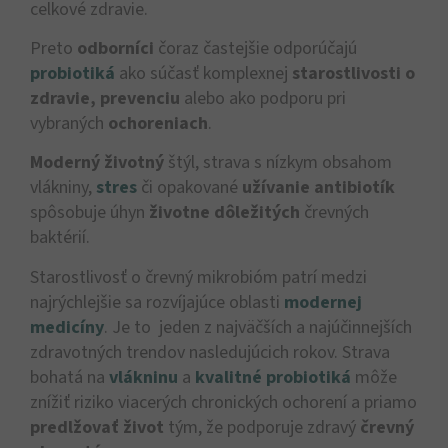
celkové zdravie.
Preto
odborníci
čoraz častejšie odporúčajú
probiotiká
ako súčasť komplexnej
starostlivosti o
zdravie, prevenciu
alebo ako podporu pri
vybraných
ochoreniach
.
Moderný životný
štýl, strava s nízkym obsahom
vlákniny,
stres
či opakované
užívanie antibiotík
spôsobuje úhyn
životne dôležitých
črevných
baktérií.
Starostlivosť o črevný mikrobióm patrí medzi
najrýchlejšie sa rozvíjajúce oblasti
modernej
medicíny
. Je to jeden z najväčších a najúčinnejších
zdravotných trendov nasledujúcich rokov. Strava
bohatá na
vlákninu
a
kvalitné probiotiká
môže
znížiť riziko viacerých chronických ochorení a priamo
predlžovať život
tým, že podporuje zdravý
črevný