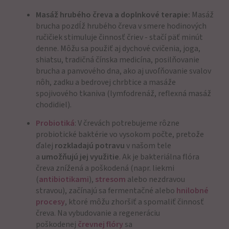
Masáž hrubého čreva a doplnkové terapie:
Masáž
brucha pozdĺž hrubého čreva v smere hodinových
ručičiek stimuluje činnosť čriev - stačí päť minút
denne. Môžu sa použiť aj dychové cvičenia, joga,
shiatsu, tradičná čínska medicína, posilňovanie
brucha a panvového dna, ako aj uvoľňovanie svalov
nôh, zadku a bedrovej chrbtice a masáže
spojivového tkaniva (lymfodrenáž, reflexná masáž
chodidiel).
Probiotiká
: V črevách potrebujeme rôzne
probiotické baktérie vo vysokom počte, pretože
ďalej
rozkladajú potravu
v našom tele
a
umožňujú jej využitie
. Ak je bakteriálna flóra
čreva znížená a poškodená (napr. liekmi
(
antibiotikami
),
stresom
alebo nezdravou
stravou), začínajú sa fermentačné alebo
hnilobné
procesy
, ktoré môžu zhoršiť a spomaliť činnosť
čreva. Na vybudovanie a regeneráciu
poškodenej
črevnej flóry
sa