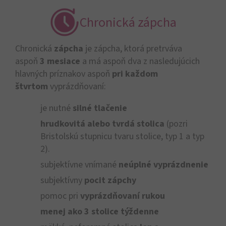
Chronická zápcha
Chronická
zápcha
je zápcha, ktorá pretrváva
aspoň
3 mesiace
a má aspoň dva z nasledujúcich
hlavných príznakov aspoň
pri každom
štvrtom
vyprázdňovaní:
je nutné
silné tlačenie
hrudkovitá alebo tvrdá stolica
(pozri
Bristolskú stupnicu tvaru stolice, typ 1 a typ
2).
subjektívne vnímané
neúplné vyprázdnenie
subjektívny
pocit zápchy
pomoc pri
vyprázdňovaní rukou
menej ako 3 stolice týždenne