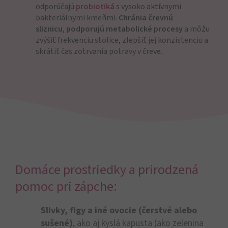
odporúčajú
probiotiká
s vysoko aktívnymi
bakteriálnymi kmeňmi.
Chránia črevnú
sliznicu
,
podporujú metabolické procesy
a môžu
zvýšiť frekvenciu stolice, zlepšiť jej konzistenciu a
skrátiť čas zotrvania potravy v čreve.
Domáce prostriedky a prirodzená
pomoc pri zápche:
Slivky, figy a iné ovocie (čerstvé alebo
sušené)
, ako aj kyslá kapusta (ako zelenina