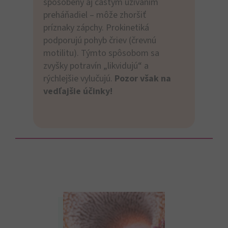
spôsobený aj častým užívaním
preháňadiel – môže zhoršiť
príznaky zápchy. Prokinetiká
podporujú pohyb čriev (črevnú
motilitu). Týmto spôsobom sa
zvyšky potravín „likvidujú“ a
rýchlejšie vylučujú.
Pozor však na
vedľajšie účinky!