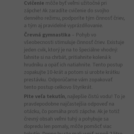
Cvičenie
môže byť veľmi užitočné pri
zápche! Ak zaradíte cvičenie do svojho
denného režimu, podporíte tým činnosť čriev,
a tým aj pravidelné vyprázdňovanie.
Črevná gymnastika
– Pohyb vo
všeobecnosti stimuluje činnosť čriev. Existuje
jeden cvik, ktorý je na to špeciálne vhodný:
ľahnite si na chrbát, pritiahnite kolená k
hrudníku a opäť ich natiahnite. Tento postup
zopakujte 10-krát a potom si urobte krátku
prestávku. Odporúčame vám zopakovať
tento postup celkovo štyrikrát.
Pite veľa tekutín
, najlepšie čistú vodu! To je
pravdepodobne najčastejšia odpoveď na
otázku, čo pomáha proti zápche. Ak je totiž
črevný obsah veľmi tuhý a pohybuje sa
dopredu len pomaly, môže pomôcť viac
tekutín. Denne by ste mali vypiť aspoň 2 litre