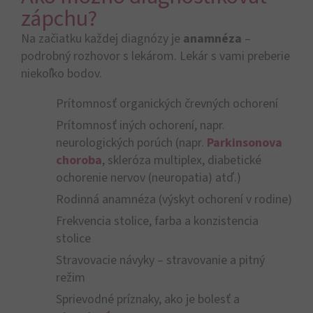
zápchu?
Na začiatku každej diagnózy je
anamnéza
–
podrobný rozhovor s lekárom. Lekár s vami preberie
niekoľko bodov.
Prítomnosť organických črevných ochorení
Prítomnosť iných ochorení, napr.
neurologických porúch (napr.
Parkinsonova
choroba
, skleróza multiplex, diabetické
ochorenie nervov (neuropatia) atď.)
Rodinná anamnéza (výskyt ochorení v rodine)
Frekvencia stolice, farba a konzistencia
stolice
Stravovacie návyky – stravovanie a pitný
režim
Sprievodné príznaky, ako je bolesť a