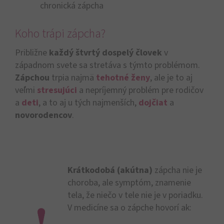
chronická zápcha
Koho trápi zápcha?
Približne
každý štvrtý
dospelý človek
v
západnom svete sa stretáva s týmto problémom.
Zápchou
trpia najmä
tehotné ženy
, ale je to aj
veľmi
stresujúci
a nepríjemný problém pre rodičov
a
deti
, a to aj u tých najmenších,
dojčiat
a
novorodencov
.
Krátkodobá (akútna)
zápcha nie je
choroba, ale symptóm, znamenie
tela, že niečo v tele nie je v poriadku.
V medicíne sa o zápche hovorí ak: