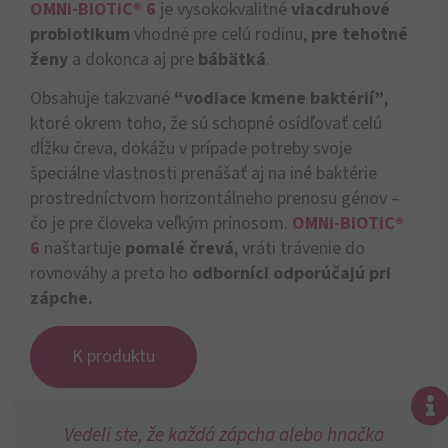
OMNi-BiOTiC® 6
je vysokokvalitné
viacdruhové
probiotikum
vhodné pre celú rodinu,
pre tehotné
ženy
a dokonca aj pre
bábätká
.
Obsahuje takzvané
“vodiace kmene baktérií”
,
ktoré okrem toho, že sú schopné osídľovať celú
dĺžku čreva, dokážu v prípade potreby svoje
špeciálne vlastnosti prenášať aj na iné baktérie
prostredníctvom horizontálneho prenosu génov –
čo je pre človeka veľkým prínosom.
OMNi-BiOTiC®
6
naštartuje
pomalé črevá
, vráti trávenie do
rovnováhy a preto ho
odborníci odporúčajú pri
zápche.
K produktu
Vedeli ste, že každá zápcha alebo hnačka