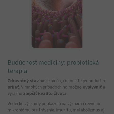
Budúcnosť medicíny: probiotická
terapia​
Zdravotný stav
nie je niečo, čo musíte jednoducho
prijať
. V mnohých prípadoch ho možno
ovplyvniť
a
výrazne
zlepšiť kvalitu života
.
Vedecké výskumy poukazujú na význam črevného
mikrobiómu pre trávenie, imunitu, metabolizmus aj