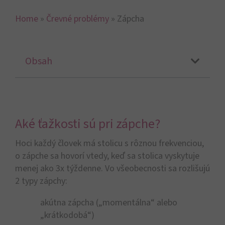
Home
»
Črevné problémy
»
Zápcha
Obsah
Aké ťažkosti sú pri zápche?
Hoci každý človek má stolicu s rôznou frekvenciou,
o zápche sa hovorí vtedy, keď sa stolica vyskytuje
menej ako 3x týždenne. Vo všeobecnosti sa rozlišujú
2 typy zápchy:
akútna zápcha („momentálna“ alebo
„krátkodobá“)