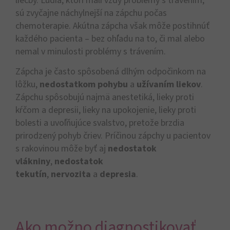
liečby. Ľudia, ktorí mali vždy problémy s trávením,
sú zvyčajne náchylnejší na zápchu počas
chemoterapie. Akútna zápcha však môže postihnúť
každého pacienta – bez ohľadu na to, či mal alebo
nemal v minulosti problémy s trávením.
Zápcha je často spôsobená dlhým odpočinkom na
lôžku,
nedostatkom pohybu
a
užívaním liekov
.
Zápchu spôsobujú najmä anestetiká, lieky proti
kŕčom a depresii, lieky na upokojenie, lieky proti
bolesti a uvoľňujúce svalstvo, pretože brzdia
prirodzený pohyb čriev. Príčinou zápchy u pacientov
s rakovinou môže byť aj
nedostatok
vlákniny
,
nedostatok
tekutín
,
nervozita
a
depresia
.
Ako možno diagnostikovať