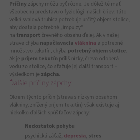
Príčiny
zápchy môžu byť rôzne. Je dôležité mať
všeobecnú predstavu o fyziológii našich čriev: táto
veľká svalová trubica potrebuje určitý objem stolice,
aby dostala potrebné „impulzy“
na
transport
črevného obsahu ďalej. Ak v našej
strave chýba
napučiavacia
vláknina
a potrebné
množstvo tekutín, chýba
potrebný objem stolice
.
Ak je
príjem tekutín
príliš nízky, črevo odoberá
vodu zo stolice, čo sťažuje jej ďalší transport –
výsledkom je
zápcha
.
Ďalšie príčiny zápchy:
Okrem týchto príčin (strava s nízkym obsahom
vlákniny, znížený príjem tekutín) však existuje aj
niekoľko ďalších spúšťačov zápchy:
Nedostatok pohybu
psychická záťaž,
depresia
,
stres