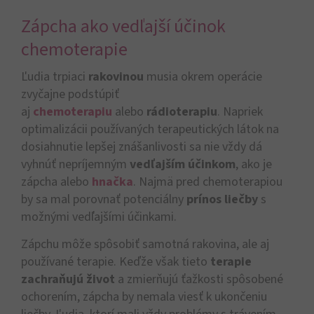
Zápcha ako vedľajší účinok
chemoterapie
Ľudia trpiaci
rakovinou
musia okrem operácie
zvyčajne podstúpiť
aj
chemoterapiu
alebo
rádioterapiu
. Napriek
optimalizácii používaných terapeutických látok na
dosiahnutie lepšej znášanlivosti sa nie vždy dá
vyhnúť nepríjemným
vedľajším účinkom
, ako je
zápcha alebo
hnačka
. Najmä pred chemoterapiou
by sa mal porovnať potenciálny
prínos liečby
s
možnými vedľajšími účinkami.
Zápchu môže spôsobiť samotná rakovina, ale aj
používané terapie. Keďže však tieto
terapie
zachraňujú život
a zmierňujú ťažkosti spôsobené
ochorením, zápcha by nemala viesť k ukončeniu