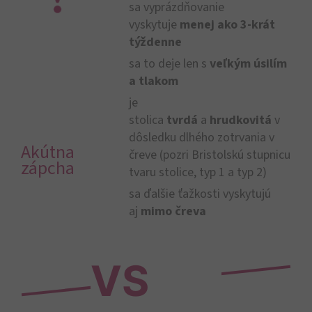
sa vyprázdňovanie
vyskytuje
menej ako 3-krát
týždenne
sa to deje len s
veľkým úsilím
a tlakom
je
stolica
tvrdá
a
hrudkovitá
v
dôsledku dlhého zotrvania v
Akútna
čreve (pozri Bristolskú stupnicu
zápcha
tvaru stolice, typ 1 a typ 2)
sa ďalšie ťažkosti vyskytujú
aj
mimo čreva
VS