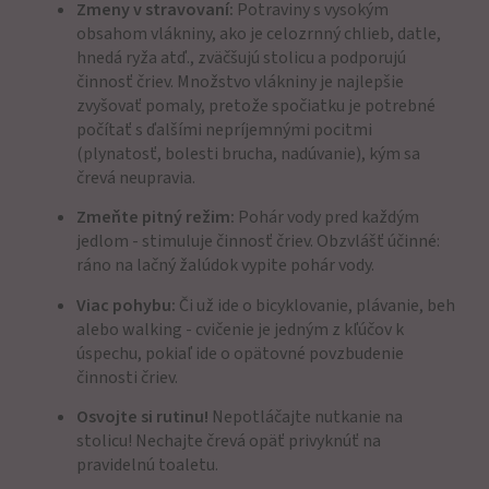
Zmeny v stravovaní:
Potraviny s vysokým
obsahom vlákniny, ako je celozrnný chlieb, datle,
hnedá ryža atď., zväčšujú stolicu a podporujú
činnosť čriev. Množstvo vlákniny je najlepšie
zvyšovať pomaly, pretože spočiatku je potrebné
počítať s ďalšími nepríjemnými pocitmi
(plynatosť, bolesti brucha, nadúvanie), kým sa
črevá neupravia.
Zmeňte pitný režim:
Pohár vody pred každým
jedlom - stimuluje činnosť čriev. Obzvlášť účinné:
ráno na lačný žalúdok vypite pohár vody.
Viac pohybu:
Či už ide o bicyklovanie, plávanie, beh
alebo walking - cvičenie je jedným z kľúčov k
úspechu, pokiaľ ide o opätovné povzbudenie
činnosti čriev.
Osvojte si rutinu!
Nepotláčajte nutkanie na
stolicu! Nechajte črevá opäť privyknúť na
pravidelnú toaletu.