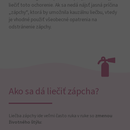
liečiť toto ochorenie. Ak sa nedá nájsť jasná príčina
„zápchy“, ktorá by umožnila kauzálnu liečbu, vtedy
je vhodné použiť všeobecné opatrenia na
odstránenie zápchy.
Ako sa dá liečiť zápcha?
Liečba zápchy ide veľmi často ruka v ruke so
zmenou
životného štýlu
: