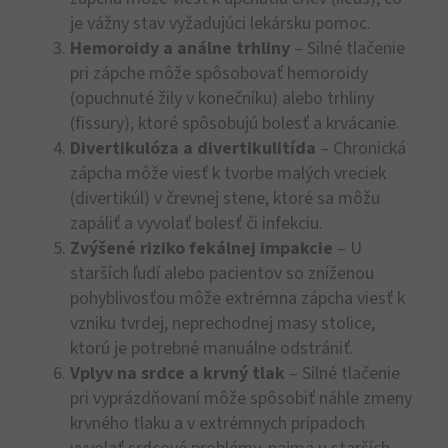
je vážny stav vyžadujúci lekársku pomoc.
Hemoroidy a análne trhliny
– Silné tlačenie
pri zápche môže spôsobovať hemoroidy
(opuchnuté žily v konečníku) alebo trhliny
(fissury), ktoré spôsobujú bolesť a krvácanie.
Divertikulóza a divertikulitída
– Chronická
zápcha môže viesť k tvorbe malých vreciek
(divertikúl) v črevnej stene, ktoré sa môžu
zapáliť a vyvolať bolesť či infekciu.
Zvýšené riziko fekálnej impakcie
– U
starších ľudí alebo pacientov so zníženou
pohyblivosťou môže extrémna zápcha viesť k
vzniku tvrdej, neprechodnej masy stolice,
ktorú je potrebné manuálne odstrániť.
Vplyv na srdce a krvný tlak
– Silné tlačenie
pri vyprázdňovaní môže spôsobiť náhle zmeny
krvného tlaku a v extrémnych prípadoch