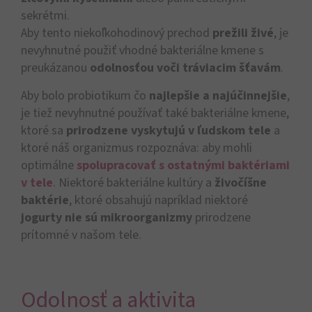
sekrétmi.
Aby tento niekoľkohodinový prechod
prežili živé
, je
nevyhnutné použiť vhodné bakteriálne kmene s
preukázanou
odolnosťou voči tráviacim šťavám
.
Aby bolo probiotikum čo
najlepšie a najúčinnejšie
,
je tiež nevyhnutné používať také bakteriálne kmene,
ktoré sa
prirodzene vyskytujú v ľudskom tele
a
ktoré náš organizmus rozpoznáva: aby mohli
optimálne
spolupracovať s ostatnými baktériami
v tele
. Niektoré bakteriálne kultúry a
živočíšne
baktérie
, ktoré obsahujú napríklad niektoré
jogurty
nie sú mikroorganizmy
prirodzene
prítomné v našom tele.
Odolnosť a aktivita