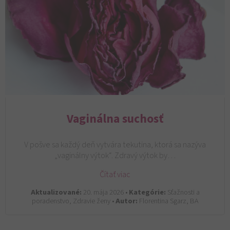
Vaginálna suchosť
V pošve sa každý deň vytvára tekutina, ktorá sa nazýva
„vaginálny výtok“. Zdravý výtok by…
Čítať viac
Aktualizované:
20. mája 2026 •
Kategórie:
Sťažnosti a
poradenstvo, Zdravie ženy •
Autor:
Florentina Sgarz, BA