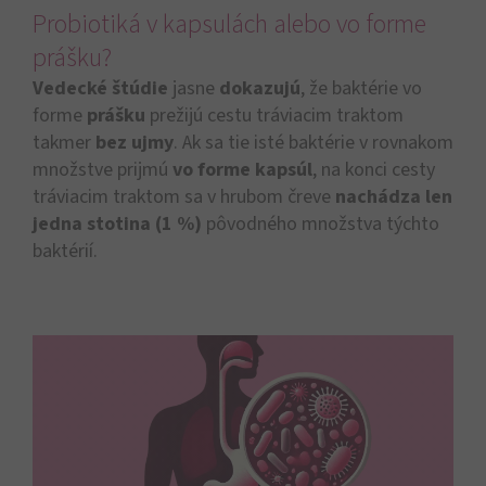
Probiotiká v kapsulách alebo vo forme
prášku?
Vedecké štúdie
jasne
dokazujú
, že baktérie vo
forme
prášku
prežijú cestu tráviacim traktom
takmer
bez ujmy
. Ak sa tie isté baktérie v rovnakom
množstve prijmú
vo forme kapsúl
, na konci cesty
tráviacim traktom sa v hrubom čreve
nachádza len
jedna stotina (1 %)
pôvodného množstva týchto
baktérií.