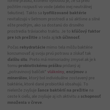
forme prášku, ktorého výhodou je, že sa pred
požitím rozpustí vo vode (alebo inej neutrálnej
tekutine). Takto sa
lyofilizované baktérie
revitalizujú v šetrnom prostredí a sú aktívne a silné
ešte predtým, ako sa dostanú do drsného
prostredia tráviaceho traktu. Je to
kľúčový faktor
pre ich prežitie
a teda aj
ich účinnosť
.
Počas
rehydratácie
mimo tela môžu baktérie
konzumovať aj svoju prvú potravu a získať tak
ďalšiu silu
. Preto má mimoriadny zmysel ak je k
tomu
probiotickému prášku
pridaný aj
„potravinový balíček“
vlákniny
,
enzýmov
a
minerálov
, ktorý bol individuálne zostavený pre
baktérie, ktoré dané probiotiká obsahujú. To
nielenže zvyšuje
šance baktérií na prežitie
na
ceste k cieľu, ale zvyšuje aj ich aktivitu a
schopnosť
množenia v čreve
.