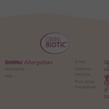
Servis
Kontakt
Institut AllergoSan
O nás
S
n
Newsletter
Odborné
centrum
n
FAQ
Prof. Anita
F
Frauwallner
a
I