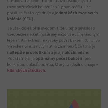
obsahovať aspoň 1 miliardu životaschopných a
rozmnožiteľných baktérií na 1 gram prášku. Ich
počet sa často vyjadruje v
jednotkách tvoriacich
kolónie (CFU)
.
Je však dôležité si uvedomiť, že v tejto súvislosti
všeobecne neplatí rozšírený názor, že „čím viac tým
lepšie“. Ani extrémne vysoký počet baktérií (CFU) vo
výrobku nemusí nevyhnutne znamenať, že toto je
najlepšie probiotikum
a je aj
najúčinnejšie
.
Podstatnejší je
optimálny počet baktérií
pre
konkrétnu oblasť použitia, ktorý sa ideálne určuje v
klinických štúdiách
.