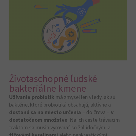
Životaschopné ľudské
bakteriálne kmene
Užívanie probiotík
má zmysel len vtedy, ak sú
baktérie, ktoré probiotiká obsahujú, aktívne a
dostanú sa na miesto určenia
– do čreva –
v
dostatočnom množstve
. Na ich ceste tráviacim
traktom sa musia vyrovnať so žalúdočnými a
žlčovými kyselinami
alebo pankreatickými