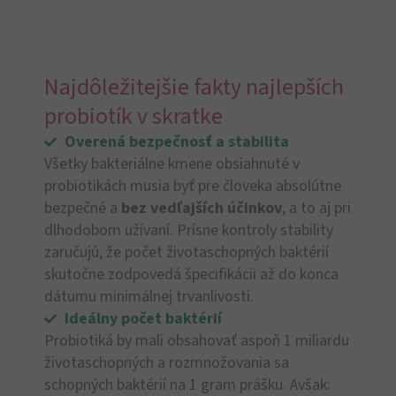
Najdôležitejšie fakty najlepších
probiotík v skratke
Overená bezpečnosť a stabilita
Všetky bakteriálne kmene obsiahnuté v
probiotikách musia byť pre človeka absolútne
bezpečné a
bez vedľajších účinkov
, a to aj pri
dlhodobom užívaní. Prísne kontroly stability
zaručujú, že počet životaschopných baktérií
skutočne zodpovedá špecifikácii až do konca
dátumu minimálnej trvanlivosti.
Ideálny počet baktérií
Probiotiká by mali obsahovať aspoň 1 miliardu
životaschopných a rozmnožovania sa
schopných baktérií na 1 gram prášku. Avšak: