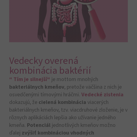
Vedecky overená
kombinácia baktérií
“ Tím je silnejší“
je mottom mnohých
bakteriálnych kmeňov
, pretože väčšina z nich je
osvedčenými tímovými hráčmi.
Vedecké zistenia
dokazujú, že
cielená kombinácia
viacerých
bakteriálnych kmeňov, tzv. viacdruhové zloženie, je v
rôznych aplikáciách lepšia ako užívanie jedného
kmeňa.
Potenciál
jednotlivých kmeňov možno
ďalej
zvýšiť kombináciou vhodných