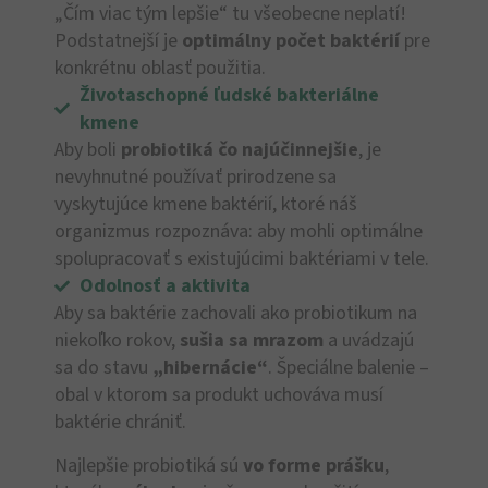
„Čím viac tým lepšie“ tu všeobecne neplatí!
Podstatnejší je
optimálny počet baktérií
pre
konkrétnu oblasť použitia.
Životaschopné ľudské bakteriálne
kmene
Aby boli
probiotiká čo najúčinnejšie
, je
nevyhnutné používať prirodzene sa
vyskytujúce kmene baktérií, ktoré náš
organizmus rozpoznáva: aby mohli optimálne
spolupracovať s existujúcimi baktériami v tele.
Odolnosť a aktivita
Aby sa baktérie zachovali ako probiotikum na
niekoľko rokov,
sušia sa mrazom
a uvádzajú
sa do stavu
„hibernácie“
. Špeciálne balenie –
obal v ktorom sa produkt uchováva musí
baktérie chrániť.
Najlepšie probiotiká sú
vo forme prášku
,