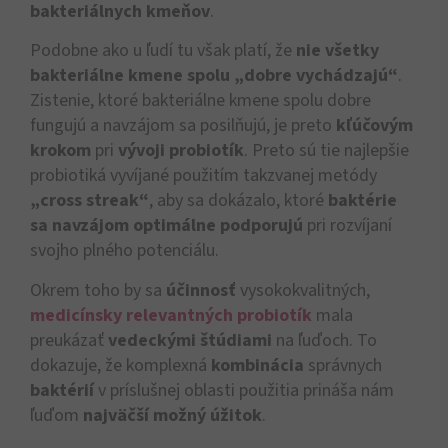
bakteriálnych kmeňov
.
Podobne ako u ľudí tu však platí, že
nie všetky
bakteriálne kmene spolu „dobre vychádzajú“
.
Zistenie, ktoré bakteriálne kmene spolu dobre
fungujú a navzájom sa posilňujú, je preto
kľúčovým
krokom
pri
vývoji probiotík
. Preto sú tie najlepšie
probiotiká vyvíjané použitím takzvanej metódy
„cross streak“
, aby sa dokázalo, ktoré
baktérie
sa navzájom optimálne podporujú
pri rozvíjaní
svojho plného potenciálu.
Okrem toho by sa
účinnosť
vysokokvalitných,
medicínsky relevantných probiotík
mala
preukázať
vedeckými štúdiami
na ľuďoch. To
dokazuje, že komplexná
kombinácia
správnych
baktérií
v príslušnej oblasti použitia prináša nám
ľuďom
najväčší možný úžitok
.