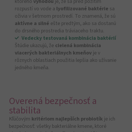
ktorého
výhodou
je, že sa pred požitím
rozpustí vo vode a
lyofilizované baktérie
sa
oživia v šetrnom prostredí. To znamená, že sú
aktívne a silné
ešte predtým, ako sa dostanú
do drsného prostredia tráviaceho traktu.
Vedecky testovaná kombinácia baktérií
Štúdie ukazujú, že
cielená kombinácia
viacerých bakteriálnych kmeňov
je v
rôznych oblastiach použitia lepšia ako užívanie
jedného kmeňa.
Overená bezpečnosť a
stabilita
Kľúčovým
kritériom najlepších probiotík
je ich
bezpečnosť: všetky bakteriálne kmene, ktoré