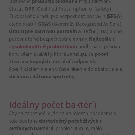
Bezpečné
probiotické kmene
majú takzvaný
štatút
QPS
(Qualified Presumption of Safety)
Európskeho úradu pre bezpečnosť potravín
(EFSA)
alebo štatút
GRAS
(Generally Recognised As Safe)
Úradu pre kontrolu potravín a liečiv
(FDA) alebo
porovnateľné bezpečnostné normy.
Najlepšie
a
vysokokvalitné probiotikum
podlieha aj prísnym
kontrolám stability, ktoré zaručujú, že
počet
životaschopných baktérií
zodpovedá
špecifikáciám nielen v čase plnenia do obalov, ale aj
do konca dátumu spotreby
.
Ideálny počet baktérií
Aby sa zabezpečilo, že sa na miesto pôsobenia v
tele dostane
dostatočný počet živých
a
aktívnych baktérií
, probiotikum by malo