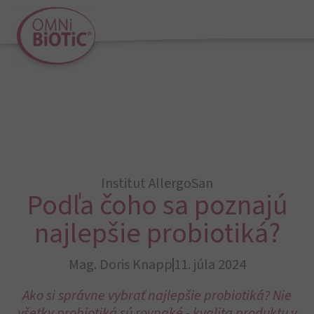
Institut AllergoSan
Podľa čoho sa poznajú
najlepšie probiotiká?
Mag. Doris Knapp
11. júla 2024
Ako si správne vybrať najlepšie probiotiká? Nie
všetky probiotiká sú rovnaké - kvalita produktu v