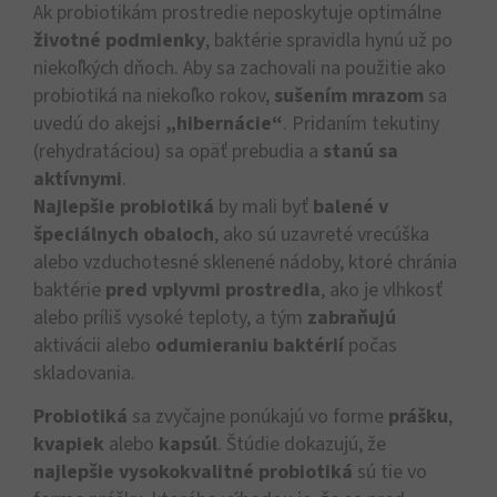
Ak probiotikám prostredie neposkytuje optimálne
životné podmienky
, baktérie spravidla hynú už po
niekoľkých dňoch. Aby sa zachovali na použitie ako
probiotiká na niekoľko rokov,
sušením mrazom
sa
uvedú do akejsi
„hibernácie“
. Pridaním tekutiny
(rehydratáciou) sa opäť prebudia a
stanú sa
aktívnymi
.
Najlepšie probiotiká
by mali byť
balené v
špeciálnych obaloch
, ako sú uzavreté vrecúška
alebo vzduchotesné sklenené nádoby, ktoré chránia
baktérie
pred vplyvmi prostredia
, ako je vlhkosť
alebo príliš vysoké teploty, a tým
zabraňujú
aktivácii alebo
odumieraniu baktérií
počas
skladovania.
Probiotiká
sa zvyčajne ponúkajú vo forme
prášku
,
kvapiek
alebo
kapsúl
. Štúdie dokazujú, že
najlepšie vysokokvalitné probiotiká
sú tie vo