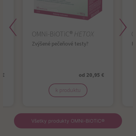
OMNi-BiOTiC®
HETOX
O
Zvýšené pečeňové testy?
R
 €
od 20,95 €
k produktu
Všetky produkty OMNi-BiOTiC®