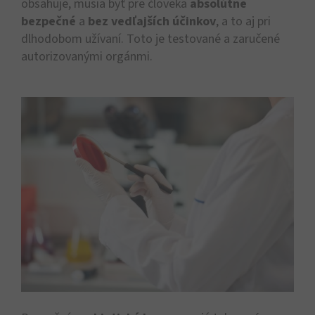
obsahuje, musia byť pre človeka
absolútne
bezpečné
a
bez vedľajších účinkov
, a to aj pri
dlhodobom užívaní. Toto je testované a zaručené
autorizovanými orgánmi.