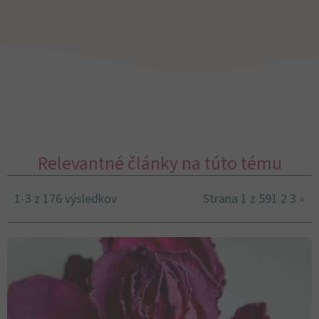
Relevantné články na túto tému
1-3 z 176 výsledkov
Strana 1 z 59
1
2
3
»