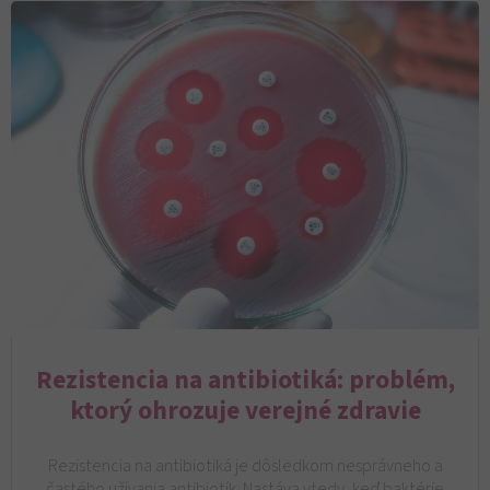
Rezistencia na antibiotiká: problém,
ktorý ohrozuje verejné zdravie
Rezistencia na antibiotiká je dôsledkom nesprávneho a
častého užívania antibiotík. Nastáva vtedy, keď baktérie