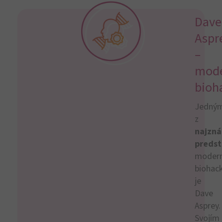
Dave
Aspr
–
mod
bioh
Jedný
z
najzná
predst
moder
biohac
je
Dave
Asprey.
Svojím