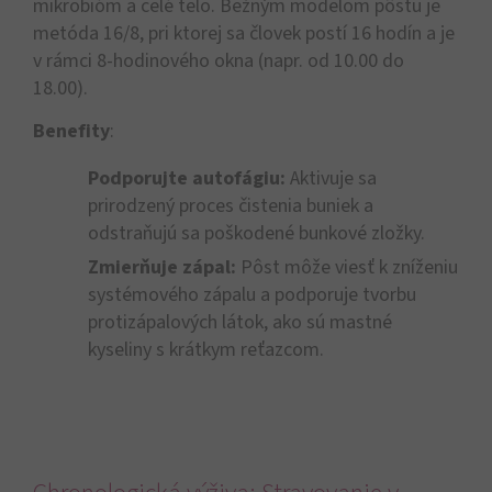
mikrobióm a celé telo. Bežným modelom pôstu je
metóda 16/8, pri ktorej sa človek postí 16 hodín a je
v rámci 8-hodinového okna (napr. od 10.00 do
18.00).
Benefity
:
Podporujte autofágiu:
Aktivuje sa
prirodzený proces čistenia buniek a
odstraňujú sa poškodené bunkové zložky.
Zmierňuje zápal:
Pôst môže viesť k zníženiu
systémového zápalu a podporuje tvorbu
protizápalových látok, ako sú mastné
kyseliny s krátkym reťazcom.