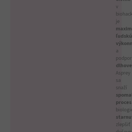
v
biohac
je
maxim
ľudskú
výkon
a
podpor
dlhove
Asprey
sa
snaží
spomal
proces
biolog
starnu
zlepšiť
duševn