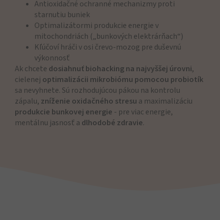
Antioxidačné ochranné mechanizmy proti
starnutiu buniek
Optimalizátormi produkcie energie v
mitochondriách („bunkových elektrárňach“)
Kľúčoví hráči v osi črevo-mozog pre duševnú
výkonnosť
Ak chcete
dosiahnuť biohacking na najvyššej úrovni
,
cielenej
optimalizácii mikrobiómu pomocou probiotík
sa nevyhnete. Sú rozhodujúcou pákou na kontrolu
zápalu,
zníženie oxidačného stresu
a maximalizáciu
produkcie bunkovej energie
- pre viac energie,
mentálnu jasnosť a
dlhodobé zdravie
.