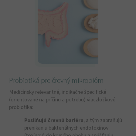
Probiotiká pre črevný mikrobióm
Medicínsky relevantné, indikačne špecifické
(orientované na príčinu a potrebu) viaczložkové
probiotiká:
Posilňujú črevnú bariéru
, a tým zabraňujú
prenikaniu bakteriálnych endotoxínov
(toxínov) do krvného obehu a spúšťaniu