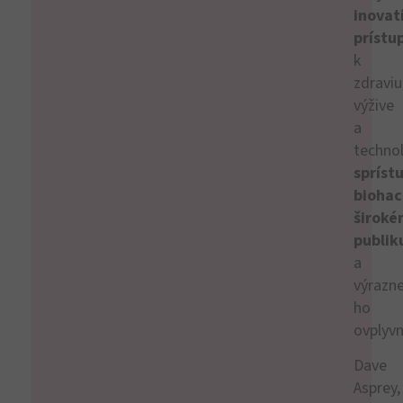
inovat
príst
k
zdraviu
výžive
a
techno
sprístu
biohac
širok
publik
a
výrazn
ho
ovplyvni
Dave
Asprey,