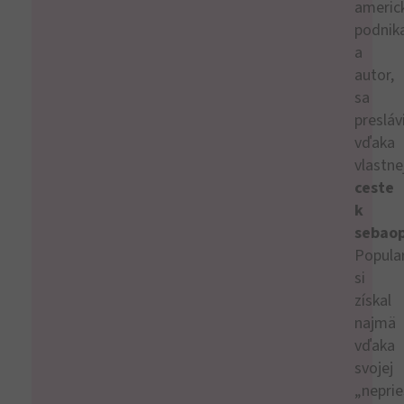
americ
podnik
a
autor,
sa
preslávi
vďaka
vlastne
ceste
k
sebaop
Popular
si
získal
najmä
vďaka
svojej
„neprie