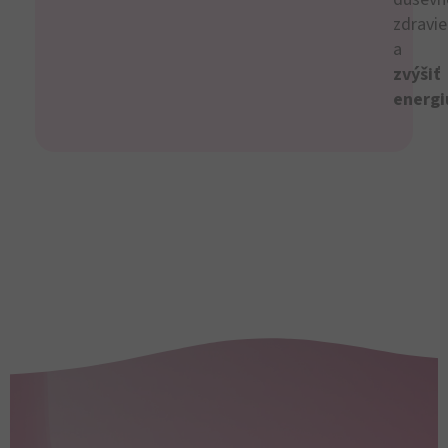
zdravie
a
zvýšiť
energi