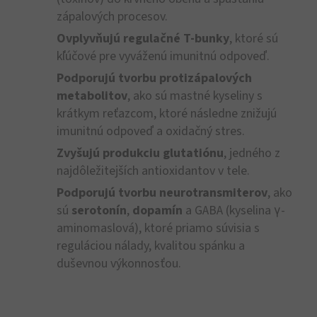
zápalových procesov.
Ovplyvňujú regulačné T-bunky
, ktoré sú
kľúčové pre vyváženú imunitnú odpoveď.
Podporujú tvorbu protizápalových
metabolitov
, ako sú mastné kyseliny s
krátkym reťazcom, ktoré následne znižujú
imunitnú odpoveď a oxidačný stres.
Zvyšujú produkciu glutatiónu
, jedného z
najdôležitejších antioxidantov v tele.
Podporujú tvorbu neurotransmiterov
, ako
sú
serotonín
,
dopamín
a GABA (kyselina γ-
aminomaslová), ktoré priamo súvisia s
reguláciou nálady, kvalitou spánku a
duševnou výkonnosťou.