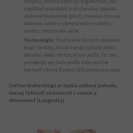
návykov, ktoré podporujú organizmus, ako
napríklad pravidelný a dostatočný spánok,
občasné hladovanie (pôst), trávenie času na
dennom svetle a obmedzenie modrého
svetla z obrazoviek večer.
Technológie:
Používanie rôznych zariadení
(napr. hodinky, ktoré merajú spánok alebo
aktivitu) alebo testov, ktoré ukážu, čo telo
potrebuje, aby bolo podľa toho možné
nastaviť zdravý životný štýl presne pre seba.
Cieľom biohackingu je lepšia celková pohoda,
menej ťažkostí súvisiacich s vekom a
dlhovekosť (Longevity).