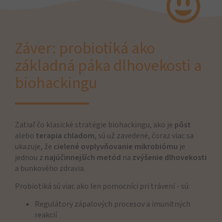
Záver: probiotiká ako
základná páka dlhovekosti a
biohackingu
Zatiaľ čo klasické stratégie biohackingu, ako je
pôst
alebo
terapia chladom
, sú už zavedené, čoraz viac sa
ukazuje, že
cielené ovplyvňovanie mikrobiómu
je
jednou z
najúčinnejších metód
na
zvýšenie dlhovekosti
a bunkového zdravia.
Probiotiká sú viac ako len pomocníci pri trávení - sú:
Regulátory zápalových procesov a imunitných
reakcií