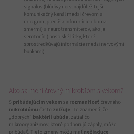
signálov (blúdivý nerv, najdôležitejší
komunikačný kanál medzi črevom a
mozgom, prenáša informácie oboma
smermi) a neurotransmiterov, ako je
serotonín ( posolské látky, ktoré
sprostredkúvajú informácie medzi nervovými
bunkami).
Ako sa mení črevný mikrobióm s vekom?
S
pribúdajúcim vekom
sa
rozmanitosť
črevného
mikrobiómu
často
znižuje
. To znamená, že
„dobrých“
baktérií ubúda
, zatiaľ čo
mikroorganizmov, ktoré podporujú zápaly, môže
pribúdať. Tieto zmeny môžu mať
nežiaduce