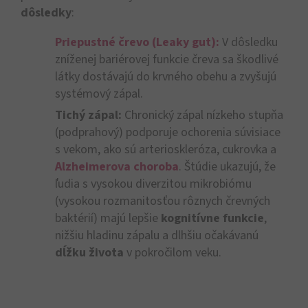
dôsledky
:
Priepustné črevo (Leaky gut):
V dôsledku
zníženej bariérovej funkcie čreva sa škodlivé
látky dostávajú do krvného obehu a zvyšujú
systémový zápal.
Tichý zápal:
Chronický zápal nízkeho stupňa
(podprahový) podporuje ochorenia súvisiace
s vekom, ako sú arterioskleróza, cukrovka a
Alzheimerova choroba
. Štúdie ukazujú, že
ľudia s vysokou diverzitou mikrobiómu
(vysokou rozmanitosťou rôznych črevných
baktérií) majú lepšie
kognitívne funkcie
,
nižšiu hladinu zápalu a dlhšiu očakávanú
dĺžku života
v pokročilom veku.