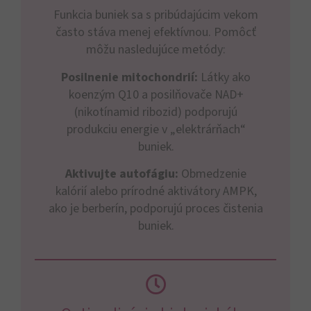
Funkcia buniek sa s pribúdajúcim vekom
často stáva menej efektívnou. Pomôcť
môžu nasledujúce metódy:
Posilnenie mitochondrií:
Látky ako
koenzým Q10 a posilňovače NAD+
(nikotínamid ribozid) podporujú
produkciu energie v „elektrárňach“
buniek.
Aktivujte autofágiu:
Obmedzenie
kalórií alebo prírodné aktivátory AMPK,
ako je berberín, podporujú proces čistenia
buniek.