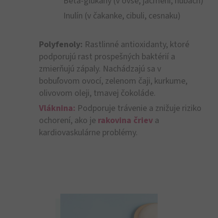
Beta-glukány (v ovse, jačmeni, hubách)
Inulín (v čakanke, cibuli, cesnaku)
Polyfenoly:
Rastlinné antioxidanty, ktoré
podporujú rast prospešných baktérií a
zmierňujú zápaly. Nachádzajú sa v
bobuľovom ovocí, zelenom čaji, kurkume,
olivovom oleji, tmavej čokoláde.
Vláknina:
Podporuje trávenie a znižuje riziko
ochorení, ako je
rakovina čriev
a
kardiovaskulárne problémy.