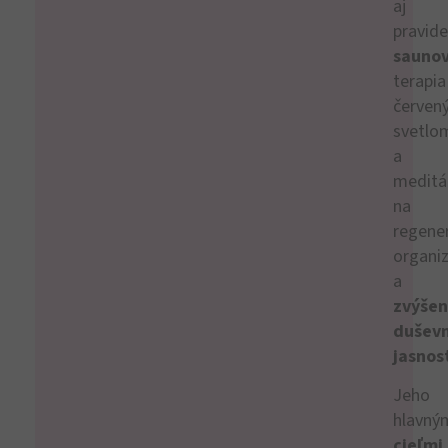
aj
pravide
sauno
terapia
červen
svetlo
a
meditá
na
regene
organi
a
zvýšen
duševn
jasnos
Jeho
hlavný
cieľmi