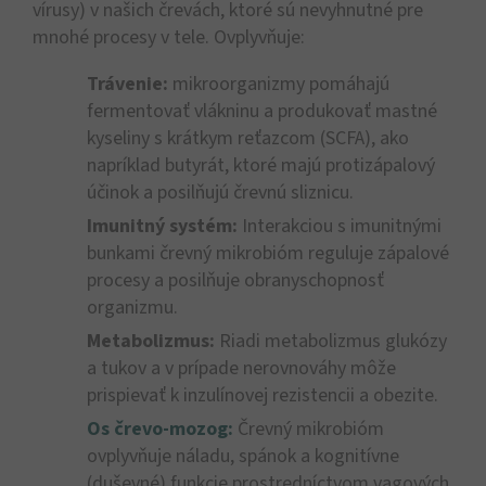
vírusy) v našich črevách, ktoré sú nevyhnutné pre
mnohé procesy v tele. Ovplyvňuje:
Trávenie:
mikroorganizmy pomáhajú
fermentovať vlákninu a produkovať mastné
kyseliny s krátkym reťazcom (SCFA), ako
napríklad butyrát, ktoré majú protizápalový
účinok a posilňujú črevnú sliznicu.
Imunitný systém:
Interakciou s imunitnými
bunkami črevný mikrobióm reguluje zápalové
procesy a posilňuje obranyschopnosť
organizmu.
Metabolizmus:
Riadi metabolizmus glukózy
a tukov a v prípade nerovnováhy môže
prispievať k inzulínovej rezistencii a obezite.
Os črevo-mozog:
Črevný mikrobióm
ovplyvňuje náladu, spánok a kognitívne
(duševné) funkcie prostredníctvom vagových