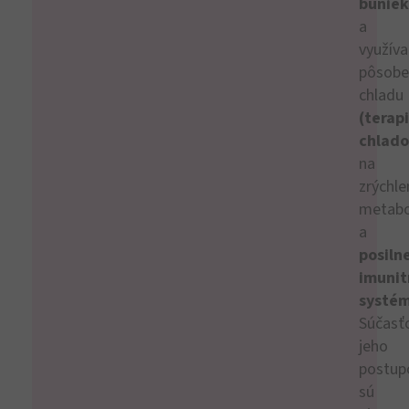
buniek
a
využíva
pôsobe
chladu
(terap
chlad
na
zrýchle
metabo
a
posiln
imuni
systé
Súčasť
jeho
postup
sú