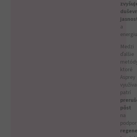
zvyšuj
dušev
jasnos
a
energiu
Medzi
ďalšie
metódy
ktoré
Asprey
využíva
patrí
preruš
pôst
na
podpor
regene