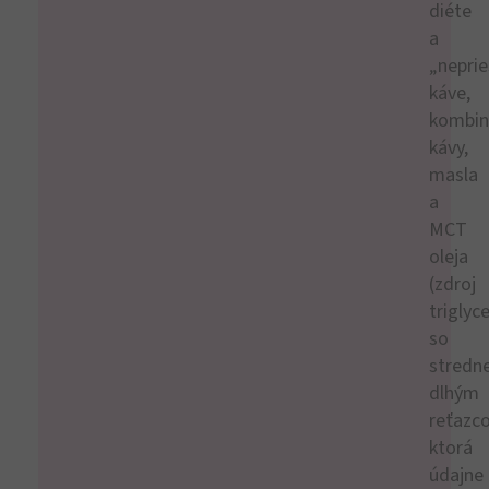
diéte
a
„neprie
káve,
kombin
kávy,
masla
a
MCT
oleja
(zdroj
triglyc
so
stredn
dlhým
reťazc
ktorá
údajne