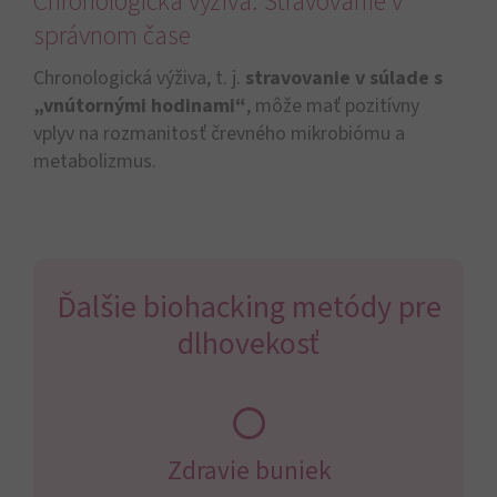
Chronologická výživa: Stravovanie v
správnom čase
Chronologická výživa, t. j.
stravovanie v súlade s
„vnútornými hodinami“
, môže mať pozitívny
vplyv na rozmanitosť črevného mikrobiómu a
metabolizmus.
Ďalšie biohacking metódy pre
dlhovekosť
Zdravie buniek