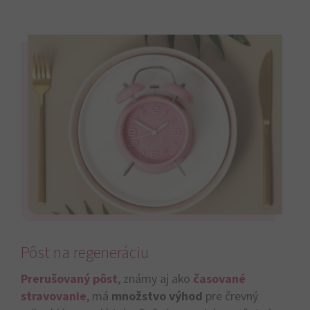
Pôst na regeneráciu
Prerušovaný pôst
, známy aj ako
časované
stravovanie
, má
množstvo výhod
pre črevný