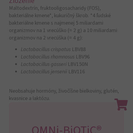
Zloženie
Maltodextrín, fruktooligosacharidy (FOS),
bakteriálne kmene*, kukuričný škrob. *4 ľudské
bakteriálne kmene s najmenej 5 miliardami
organizmov na 1 vrecúško (= 2 g) a 10 miliardami
organizmov na 2 vrecúška (= 4 g):
Lactobacillus crispatus
LBV88
Lactobacillus rhamnosus
LBV96
Lactobacillus gasseri
LBV150N
Lactobacillus jensenii
LBV116
Neobsahuje hormóny, živočíšne bielkoviny, glutén,
kvasnice a laktózu.
OMNi-BiOTiC®