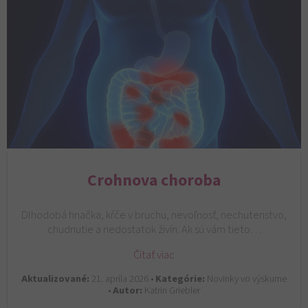
Crohnova choroba
Dlhodobá hnačka, kŕče v bruchu, nevoľnosť, nechutenstvo,
chudnutie a nedostatok živín. Ak sú vám tieto…
Čítať viac
Aktualizované:
21. apríla 2026 •
Kategórie:
Novinky vo výskume
•
Autor:
Katrin Griebler