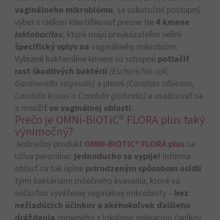
vaginálneho mikrobiómu
, sa uskutočnil postupný
výber s cieľom identifikovať presne tie
4 kmene
laktobacilov
, ktoré majú preukázateľne veľmi
špecifický
vplyv na
vaginálnehy mikrobióm:
Vybrané bakteriálne kmene sú schopné
potlačiť
rast škodlivých baktérií
(Escherichia coli,
Gardnerella vaginalis)
a plesní
(Candida albicans,
Candida krusei a Candida glabrata)
a usadzovať sa
a množiť
vo vaginálnej oblasti
.
Prečo je OMNi-BiOTiC® FLORA plus taký
výnimočný?
Jedinečný produkt
OMNi-BiOTiC® FLORA plus
sa
užíva perorálne:
jednoducho sa vypije!
Intímna
oblasť sa tak úplne
prirodzeným spôsobom osídli
tými baktériami mliečneho kvasenia, ktoré sú
súčasťou vyváženej vaginálnej mikrobioty –
bez
nežiadúcich účinkov a akéhokoľvek ďalšieho
dráždenia
spojeného s lokálnou aplikáciou čapíkov.