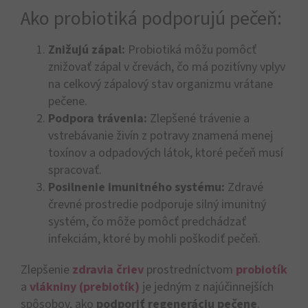
Ako probiotiká podporujú pečeň:
Znižujú zápal:
Probiotiká môžu pomôcť
znižovať zápal v črevách, čo má pozitívny vplyv
na celkový zápalový stav organizmu vrátane
pečene.
Podpora trávenia:
Zlepšené trávenie a
vstrebávanie živín z potravy znamená menej
toxínov a odpadových látok, ktoré pečeň musí
spracovať.
Posilnenie imunitného systému:
Zdravé
črevné prostredie podporuje silný imunitný
systém, čo môže pomôcť predchádzať
infekciám, ktoré by mohli poškodiť pečeň.
Zlepšenie
zdravia čriev
prostredníctvom
probiotík
a
vlákniny (prebiotík)
je jedným z najúčinnejších
spôsobov, ako
podporiť regeneráciu pečene
.