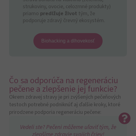
strukoviny, ovocie, celozrnné produkty)
priamo
predlžuje život
tým, že
podporuje zdravý črevný ekosystém.
Biohacking a dlhovekosť
Čo sa odporúča na regeneráciu
pečene a zlepšenie jej funkcie?
Okrem zdravej stravy je pri zvýšených pečeňových
testoch potrebné podniknúť aj ďalšie kroky, ktoré
prirodzene podporia regeneráciu pečene:
Vedeli ste? Pečeni môžeme uľaviť tým, že
zlepšíme zdravie svojich čriev!