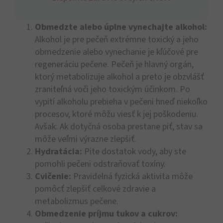
Obmedzte alebo úplne vynechajte alkohol:
Alkohol je pre pečeň extrémne toxický a jeho
obmedzenie alebo vynechanie je kľúčové pre
regeneráciu pečene. Pečeň je hlavný orgán,
ktorý metabolizuje alkohol a preto je obzvlášť
zraniteľná voči jeho toxickým účinkom. Po
vypití alkoholu prebieha v pečeni hneď niekoľko
procesov, ktoré môžu viesť k jej poškodeniu.
Avšak:
Ak dotyčná osoba prestane piť, stav sa
môže veľmi výrazne zlepšiť.
Hydratácia:
Pite dostatok vody, aby ste
pomohli pečeni odstraňovať toxíny.
Cvičenie:
Pravidelná fyzická aktivita môže
pomôcť zlepšiť celkové zdravie a
metabolizmus pečene.
Obmedzenie príjmu tukov a cukrov: