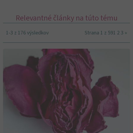
Relevantné články na túto tému
1-3 z 176 výsledkov
Strana 1 z 59
1
2
3
»