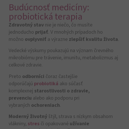
Budúcnosť medicíny:
probiotická terapia​​
Zdravotný stav
nie je niečo, čo musíte
jednoducho
prijať
. V mnohých prípadoch ho
možno
ovplyvniť
a výrazne
zlepšiť kvalitu života
.
Vedecké výskumy poukazujú na význam črevného
mikrobiómu pre trávenie, imunitu, metabolizmus aj
celkové zdravie.
Preto
odborníci
čoraz častejšie
odporúčajú
probiotiká
ako súčasť
komplexnej
starostlivosti o zdravie,
prevenciu
alebo ako podporu pri
vybraných
ochoreniach
.
Moderný životný
štýl, strava s nízkym obsahom
vlákniny,
stres
či opakované
užívanie