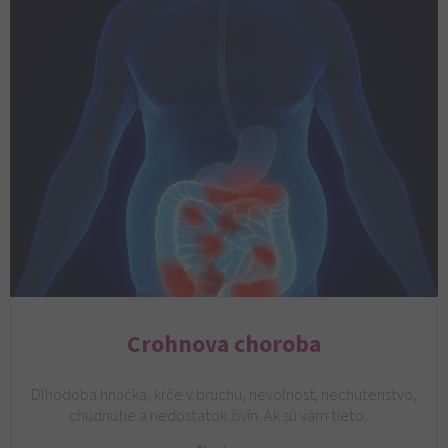
Crohnova choroba
Dlhodobá hnačka, kŕče v bruchu, nevoľnosť, nechutenstvo,
chudnutie a nedostatok živín. Ak sú vám tieto…