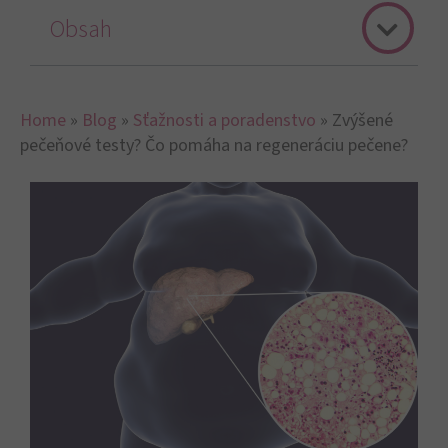
Obsah
Home
»
Blog
»
Sťažnosti a poradenstvo
»
Zvýšené
pečeňové testy? Čo pomáha na regeneráciu pečene?