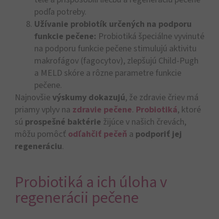
podľa potreby.
Užívanie probiotík určených na podporu
funkcie pečene:
Probiotiká špeciálne vyvinuté
na podporu funkcie pečene stimulujú aktivitu
makrofágov (fagocytov), zlepšujú Child-Pugh
a MELD skóre a rôzne parametre funkcie
pečene.
Najnovšie
výskumy dokazujú
, že zdravie čriev má
priamy vplyv na
zdravie pečene
.
Probiotiká
, ktoré
sú
prospešné baktérie
žijúce v našich črevách,
môžu pomôcť
odľahčiť pečeň
a
podporiť jej
regeneráciu
.
Probiotiká a ich úloha v
regenerácii pečene