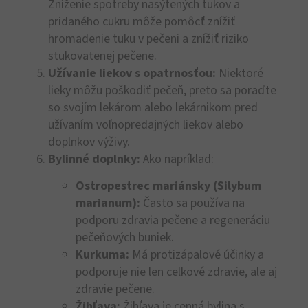
Zníženie spotreby nasýtených tukov a
pridaného cukru môže pomôcť znížiť
hromadenie tuku v pečeni a znížiť riziko
stukovatenej pečene.
Užívanie liekov s opatrnosťou:
Niektoré
lieky môžu poškodiť pečeň, preto sa poraďte
so svojím lekárom alebo lekárnikom pred
užívaním voľnopredajných liekov alebo
doplnkov výživy.
Bylinné doplnky:
Ako napríklad:
Ostropestrec mariánsky (Silybum
marianum):
Často sa používa na
podporu zdravia pečene a regeneráciu
pečeňových buniek.
Kurkuma:
Má protizápalové účinky a
podporuje nie len celkové zdravie, ale aj
zdravie pečene.
Žihľava:
Žihľava je cenná bylina s