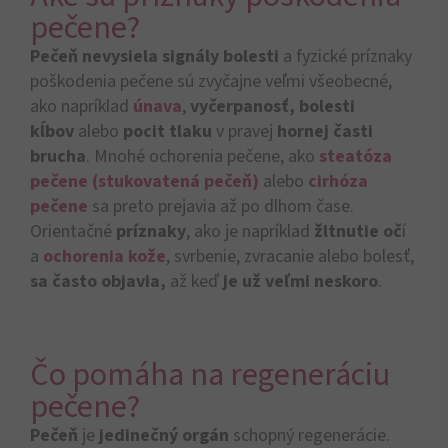
pečene?
Pečeň nevysiela signály bolesti
a fyzické príznaky
poškodenia pečene sú zvyčajne veľmi všeobecné,
ako napríklad
únava
,
vyčerpanosť, bolesti
kĺbov
alebo
pocit tlaku
v pravej
hornej časti
brucha
. Mnohé ochorenia pečene, ako
steatóza
pečene (stukovatená pečeň)
alebo
cirhóza
pečene
sa preto prejavia až po dlhom čase.
Orientačné
príznaky
, ako je napríklad
žltnutie oč
í
a
ochorenia kože
, svrbenie, zvracanie alebo bolesť,
sa často objavia,
až keď
je už veľmi neskoro
.
Čo pomáha na regeneráciu
pečene?
Pečeň
je
jedinečný orgán
schopný regenerácie.