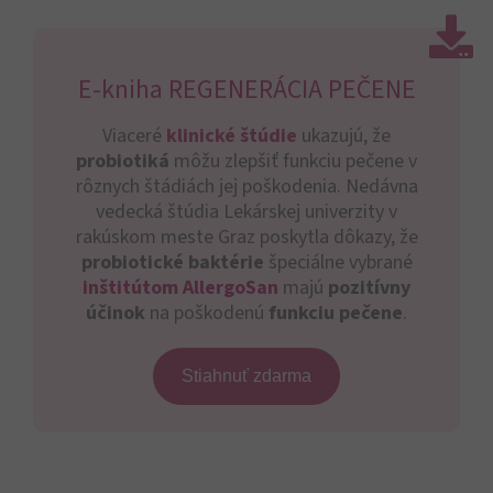
E-kniha REGENERÁCIA PEČENE
Viaceré
klinické štúdie
ukazujú, že
probiotiká
môžu zlepšiť funkciu pečene v
rôznych štádiách jej poškodenia. Nedávna
vedecká štúdia Lekárskej univerzity v
rakúskom meste Graz poskytla dôkazy, že
probiotické baktérie
špeciálne vybrané
inštitútom AllergoSan
majú
pozitívny
účinok
na poškodenú
funkciu pečene
.
Stiahnuť zdarma