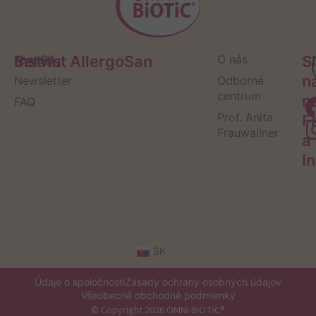
Servis
Kontakt
Institut AllergoSan
O nás
S
n
Newsletter
Odborné
centrum
n
FAQ
Prof. Anita
F
Frauwallner
a
I
SK
Údaje o spoločnosti
Zásady ochrany osobných údajov
Všeobecné obchodné podmienky
© Copyright 2026 OMNi-BiOTiC®