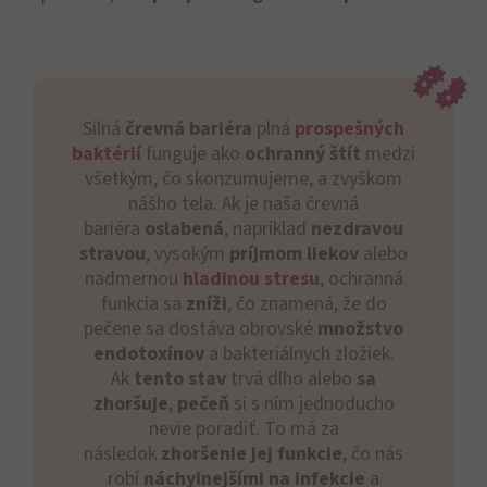
Silná
črevná bariéra
plná
prospešných
baktérií
funguje ako
ochranný štít
medzi
všetkým, čo skonzumujeme, a zvyškom
nášho tela. Ak je naša črevná
bariéra
oslabená
, napríklad
nezdravou
stravou
, vysokým
príjmom liekov
alebo
nadmernou
hladinou stresu
, ochranná
funkcia sa
zníži
, čo znamená, že do
pečene sa dostáva obrovské
množstvo
endotoxínov
a bakteriálnych zložiek.
Ak
tento stav
trvá dlho alebo
sa
zhoršuje
,
pečeň
si s ním jednoducho
nevie poradiť. To má za
následok
zhoršenie jej funkcie
, čo nás
robí
náchylnejšími na infekcie
a