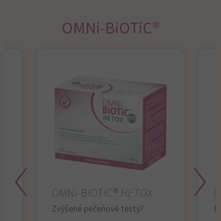
OMNi-BiOTiC®
OMNi-BiOTiC®
HETOX
O
Zvýšené pečeňové testy?
R