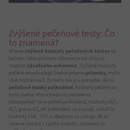
Zvýšené pečeňové testy: Čo
to znamená?
Mierne
zvýšené hodnoty pečeňových testov
sú
bežným laboratórnym nálezom a nie vždy sú
znakom
závažného ochorenia
.
Zvýšené hodnoty
pečene nespôsobujú žiadne priame
príznaky,
môžu
však naznačovať, že niečo nie je v poriadku. Ak sú
pečeňové bunky poškodené
, hodnoty pečene sa
totiž menia. Ktoré hodnoty pečene sú
nebezpečné?
Ak je pečeň poškodená, hodnoty AST,
ALT, gama-GT, AP a bilirubínu sa zvyšujú, zatiaľ čo
hodnoty ChE, TPC a albumínu sa znižujú. Ak sa
zmenia viaceré z týchto hodnôt, znamená to