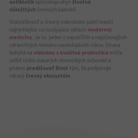
antibiotík
spôsobuje úhyn
životne
dôležitých
črevných baktérií.
Starostlivosť o črevný mikrobióm patrí medzi
najrýchlejšie sa rozvíjajúce oblasti
modernej
medicíny
. Je to jeden z najväčších a najúčinnejších
zdravotných trendov nasledujúcich rokov. Strava
bohatá na
vlákninu
a
kvalitné probiotiká
môže
znížiť riziko viacerých chronických ochorení a
priamo
predlžovať život
tým, že podporuje
zdravý
črevný ekosystém
.