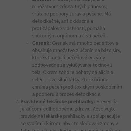
množstvom zdravotných prínosov,
vrátane podpory zdravia pečene. Má
detoxikačné, antioxidačné a
protizápalové vlastnosti, pomáha
vnútorným orgánom a čistí pečeň.
Cesnak:
Cesnak má mnoho benefitov a
obsahuje množstvo zlúčenín na báze síry,
ktoré stimulujú pečeňové enzýmy
zodpovedné za vylučovanie toxínov z
tela. Okrem toho je bohatý na alicín a
selén – dve silné látky, ktoré účinne
chránia pečeň pred toxickým poškodením
a podporujú proces detoxikácie.
Pravidelné lekárske prehliadky:
Prevencia
je kľúčom k dlhodobému zdraviu. Absolvujte
pravidelné lekárske prehliadky a spolupracujte
so svojím lekárom, aby ste sledovali zmeny v
tele a prispôsobili liečbu a regeneráciu pečene