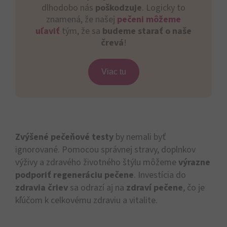
dlhodobo nás
poškodzuje
. Logicky to
znamená, že našej
pečeni môžeme
uľaviť
tým, že sa
budeme starať o naše
črevá
!
Viac tu
Zvýšené pečeňové testy
by nemali byť
ignorované. Pomocou správnej stravy, doplnkov
výživy a zdravého životného štýlu môžeme
výrazne
podporiť regeneráciu pečene
. Investícia do
zdravia čriev
sa odrazí aj na
zdraví pečene
, čo je
kľúčom k celkovému zdraviu a vitalite.