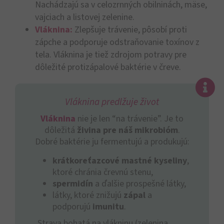
Nachádzajú sa v celozrnných obilninách, mäse,
vajciach a listovej zelenine.
Vláknina:
Zlepšuje trávenie, pôsobí proti
zápche a podporuje odstraňovanie toxínov z
tela. Vláknina je tiež zdrojom potravy pre
dôležité protizápalové baktérie v čreve.
Vláknina predlžuje život
Vláknina
nie je len “na trávenie”. Je to
dôležitá
živina pre náš mikrobióm
.
Dobré baktérie ju fermentujú a produkujú:
krátkoreťazcové mastné kyseliny
,
ktoré chránia črevnú stenu,
spermidín
a ďalšie prospešné látky,
látky, ktoré znižujú
zápal
a
podporujú
imunitu
.
Strava bohatá na vlákninu (zelenina,