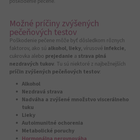
poškodenie pečene.
Možné príčiny zvýšených
pečeňových testov
Poškodenie pečene môže byť dôsledkom rôznych
faktorov, ako sú
alkohol
,
lieky
, vírusové
infekcie
,
cukrovka alebo
prejedanie
a
strava plná
nezdravých tukov
.
Tu sú niektoré z najbežnejších
príčin zvýšených pečeňových testov
:
Alkohol
Nezdravá strava
Nadváha a zvýšené množstvo viscerálneho
tuku
Lieky
Autoimunitné ochorenia
Metabolické poruchy
Hormonálna nerovnováha