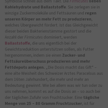
Symbiose schnell aus dem Takt. Die
Firmicutes
lieben
Kohlehydrate und Ballaststoffe
. Sie zerlegen sie in
winzige Zuckermoleküle und Fettsäuren und
regen
unseren Körper an mehr Fett zu produzieren
,
welches Übergewicht fördert. Ist das Gleichgewicht
dieser beiden Bakterienstämme gestört und die
Anzahl der
Firmicutes
dominiert, werden
Ballaststoffe
, die uns eigentlich bei der
Gewichtsreduktion unterstützen sollen, als Futter
hergenommen, indem sie einen
Zucker- und
Fettsäureüberschuss produzieren und mehr
Fettdepots anlegen.
„Die Dosis macht das Gift“ –
eine alte Weisheit des Schweizer Arztes Paracelsus aus
dem 16ten Jahrhundert, die mehr und mehr an
Bedeutung gewinnt. Wie bei allem was wir tun oder zu
uns nehmen, kommt es auf die Dosis an – so auch bei
der täglichen Zufuhr von Fruchtzucker. Eine
tägliche
Menge von 25 – 80 Gramm Fruchtzucker
, ist für