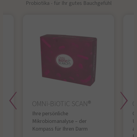
Probiotika - für Ihr gutes Bauchgefühl​
OMNi-BiOTiC SCAN®
O
Ihre persönliche
Gl
Mikrobiomanalyse – der
U
Kompass für Ihren Darm
au
B