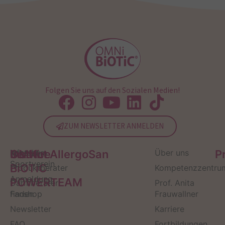
Folgen Sie uns auf den Sozialen Medien!
ZUM NEWSLETTER ANMELDEN
Service
Kontakt
OMNi-
Infos zum
Institut AllergoSan
Über uns
P
Sportverein
BiOTiC
Produktberater
Kompetenzzentru
Anmeldung
POWERTEAM
Darmberater
Prof. Anita
finden
Fanshop
Frauwallner
Newsletter
Karriere
FAQ
Fortbildungen