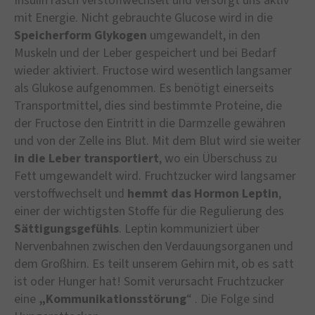
Insulin rasch verstoffwechselt und versorgt uns aktiv
mit Energie. Nicht gebrauchte Glucose wird in die
Speicherform Glykogen
umgewandelt, in den
Muskeln und der Leber gespeichert und bei Bedarf
wieder aktiviert. Fructose wird wesentlich langsamer
als Glukose aufgenommen. Es benötigt einerseits
Transportmittel, dies sind bestimmte Proteine, die
der Fructose den Eintritt in die Darmzelle gewähren
und von der Zelle ins Blut. Mit dem Blut wird sie weiter
in die Leber transportiert
, wo ein Überschuss zu
Fett umgewandelt wird. Fruchtzucker wird langsamer
verstoffwechselt und
hemmt das Hormon Leptin
,
einer der wichtigsten Stoffe für die Regulierung des
Sättigungsgefühls
. Leptin kommuniziert über
Nervenbahnen zwischen den Verdauungsorganen und
dem Großhirn. Es teilt unserem Gehirn mit, ob es satt
ist oder Hunger hat! Somit verursacht Fruchtzucker
eine
„Kommunikationsstörung
“ . Die Folge sind