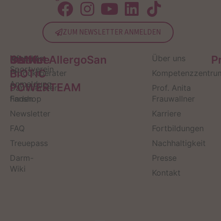
ZUM NEWSLETTER ANMELDEN
Service
Kontakt
OMNi-
Infos zum
Institut AllergoSan
Über uns
P
Sportverein
BiOTiC
Produktberater
Kompetenzzentru
Anmeldung
POWERTEAM
Darmberater
Prof. Anita
finden
Fanshop
Frauwallner
Newsletter
Karriere
FAQ
Fortbildungen
Treuepass
Nachhaltigkeit
Darm-
Presse
Wiki
Kontakt