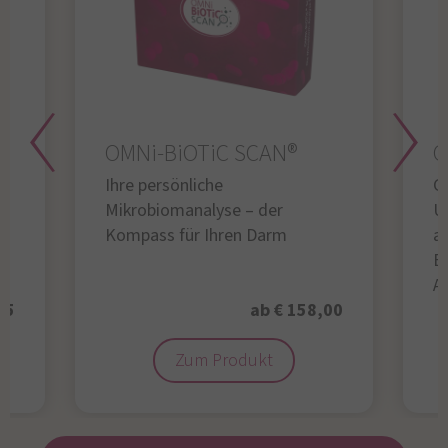
OMNi-BiOTiC SCAN®
O
Ihre persönliche
Gl
Mikrobiomanalyse – der
U
Kompass für Ihren Darm
au
B
A
95
ab € 158,00
Zum Produkt