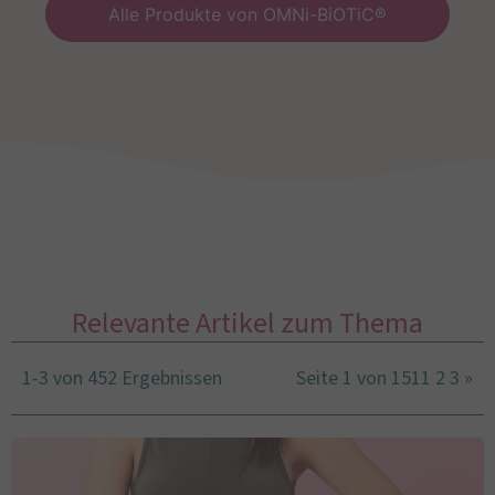
Alle Produkte von OMNi-BiOTiC®
Relevante Artikel zum Thema
1-3 von 452 Ergebnissen
Seite 1 von 151
1
2
3
»