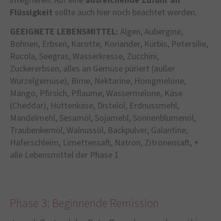
integrieren. Auf eine
ausreichende Zufuhr an
Flüssigkeit
sollte auch hier noch beachtet werden.
GEEIGNETE LEBENSMITTEL:
Algen, Aubergine,
Bohnen, Erbsen, Karotte, Koriander, Kürbis, Petersilie,
Rucola, Seegras, Wasserkresse, Zucchini,
Zuckererbsen, alles an Gemüse püriert (außer
Wurzelgemüse), Birne, Nektarine, Honigmelone,
Mango, Pfirsich, Pflaume, Wassermelone, Käse
(Cheddar), Hüttenkäse, Distelöl, Erdnussmehl,
Mandelmehl, Sesamöl, Sojamehl, Sonnenblumenöl,
Traubenkernöl, Walnussöl, Backpulver, Galantine,
Haferschleim, Limettensaft, Natron, Zitronensaft, +
alle Lebensmittel der Phase 1
Phase 3: Beginnende Remission