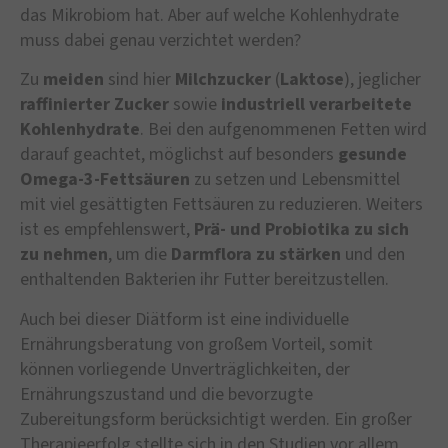
das Mikrobiom hat. Aber auf welche Kohlenhydrate
muss dabei genau verzichtet werden?
Zu
meiden
sind hier
Milchzucker
(
Laktose
), jeglicher
raffinierter
Zucker
sowie
industriell
verarbeitete
Kohlenhydrate
. Bei den aufgenommenen Fetten wird
darauf geachtet, möglichst auf besonders
gesunde
Omega-3-Fettsäuren
zu setzen und Lebensmittel
mit viel gesättigten Fettsäuren zu reduzieren. Weiters
ist es empfehlenswert,
Prä- und Probiotika zu sich
zu nehmen
, um die
Darmflora zu stärken
und den
enthaltenden Bakterien ihr Futter bereitzustellen.
Auch bei dieser Diätform ist eine individuelle
Ernährungsberatung von großem Vorteil, somit
können vorliegende Unverträglichkeiten, der
Ernährungszustand und die bevorzugte
Zubereitungsform berücksichtigt werden. Ein großer
Therapieerfolg stellte sich in den Studien vor allem