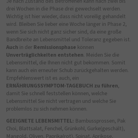
Je nach Zustand des Betroffenen kann nach zwei bis
drei Wochen in die Phase drei gewechselt werden.
Wichtig ist hier wieder, dass nicht voreilig gehandelt
wird. Bleiben Sie lieber eine Woche länger in Phase 2,
wenn Sie sich nicht ganz sicher sind, da eine große
Bandbreite an Lebensmittel und Toleranz gegeben ist.
Auch
in der
Remissionsphase
können
Unverträglichkeiten
entstehen
. Meiden Sie die
Lebensmittel, die Ihnen nicht gut bekommen. Somit
kann auch ein erneuter Schub zurückgehalten werden.
Empfehlenswert ist es auch, ein
ERNÄHRUNGSSYMPTOM-TAGEBUCH zu führen
,
damit Sie schnell feststellen können, welche
Lebensmittel Sie nicht vertragen und welche Sie
problemlos zu sich nehmen können.
GEEIGNETE LEBENSMITTEL:
Bambussprossen, Pak
Choi, Blattsalat, Fenchel, Grünkohl, Gurke(geschält),
Mangold, Oliven, Paprika(rot), Spinat, Aprikose,