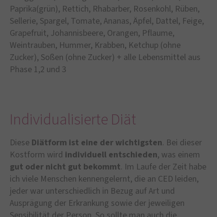
Paprika(grün), Rettich, Rhabarber, Rosenkohl, Rüben,
Sellerie, Spargel, Tomate, Ananas, Äpfel, Dattel, Feige,
Grapefruit, Johannisbeere, Orangen, Pflaume,
Weintrauben, Hummer, Krabben, Ketchup (ohne
Zucker), Soßen (ohne Zucker) + alle Lebensmittel aus
Phase 1,2 und 3
Individualisierte Diät
Diese
Diätform ist eine der wichtigsten
. Bei dieser
Kostform wird
individuell
entschieden
, was einem
gut oder nicht gut bekommt
. Im Laufe der Zeit habe
ich viele Menschen kennengelernt, die an CED leiden,
jeder war unterschiedlich in Bezug auf Art und
Ausprägung der Erkrankung sowie der jeweiligen
Sensibilität der Person. So sollte man auch die