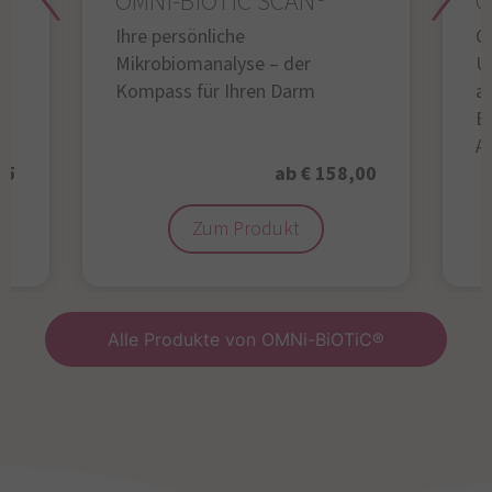
OMNi-BiOTiC SCAN®
O
Ihre persönliche
Gl
Mikrobiomanalyse – der
U
Kompass für Ihren Darm
au
B
A
95
ab € 158,00
Zum Produkt
Alle Produkte von OMNi-BiOTiC®