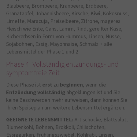
Blaubeere, Brombeere, Kranbeere, Erdbeere,
Granatapfel, Johannisbeere, Kirsche, Kiwi, Kokosnuss,
Limette, Maracuja, Preiselbeere, Zitrone, mageres
Fleisch wie Ente, Gans, Lamm, Rind, gereifter Käse,
Kichererbsen in Form von Hummus, Linsen, Nüsse,
Sojabohnen, Essig, Mayonnaise, Schmalz + alle
Lebensmittel der Phase 1 und 2
Phase 4: Vollständig entzündungs- und
symptomfreie Zeit
Diese Phase ist
erst
zu
beginnen
, wenn die
Entzündung
vollständig
abgeklungen ist und Sie
keine Beschwerden mehr aufweisen, dann können Sie
Ihren Speiseplan um weitere Lebensmittel ergänzen.
GEEIGNETE LEBENSMITTEL:
Artischocke, Blattsalat,
Blumenkohl, Bohnen, Brokkoli, Chilischoten,
Essiggurken, Frühlingszwiebel, Kohlrabi, Linsen,