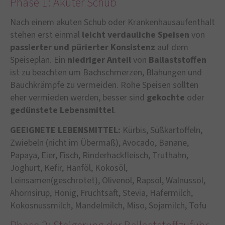
Phase 1: Akuter Schub
Nach einem akuten Schub oder Krankenhausaufenthalt
stehen erst einmal
leicht verdauliche Speisen
von
passierter und pürierter Konsistenz
auf dem
Speiseplan. Ein
niedriger Anteil
von
Ballaststoffen
ist zu beachten um Bachschmerzen, Blähungen und
Bauchkrämpfe zu vermeiden. Rohe Speisen sollten
eher vermieden werden, besser sind
gekochte
oder
gedünstete
Lebensmittel
.
GEEIGNETE LEBENSMITTEL:
Kürbis, Süßkartoffeln,
Zwiebeln (nicht im Übermaß), Avocado, Banane,
Papaya, Eier, Fisch, Rinderhackfleisch, Truthahn,
Joghurt, Kefir, Hanföl, Kokosöl,
Leinsamen(geschrotet), Olivenöl, Rapsöl, Walnussöl,
Ahornsirup, Honig, Fruchtsaft, Stevia, Hafermilch,
Kokosnussmilch, Mandelmilch, Miso, Sojamilch, Tofu