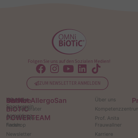
Folgen Sie uns auf den Sozialen Medien!
ZUM NEWSLETTER ANMELDEN
Service
Kontakt
OMNi-
Infos zum
Institut AllergoSan
Über uns
P
Sportverein
BiOTiC
Produktberater
Kompetenzzentru
Anmeldung
POWERTEAM
Darmberater
Prof. Anita
finden
Fanshop
Frauwallner
Newsletter
Karriere