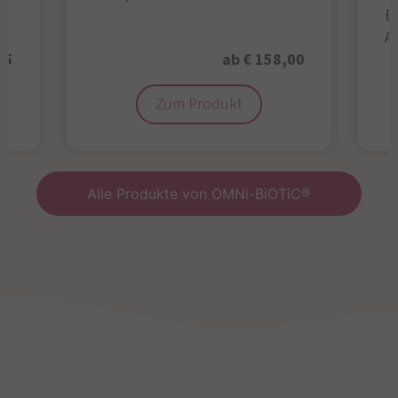
B
A
95
ab € 158,00
Zum Produkt
Alle Produkte von OMNi-BiOTiC®