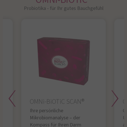
Probiotika - für Ihr gutes Bauchgefühl​
OMNi-BiOTiC SCAN®
O
Ihre persönliche
Gl
Mikrobiomanalyse – der
U
Kompass für Ihren Darm
au