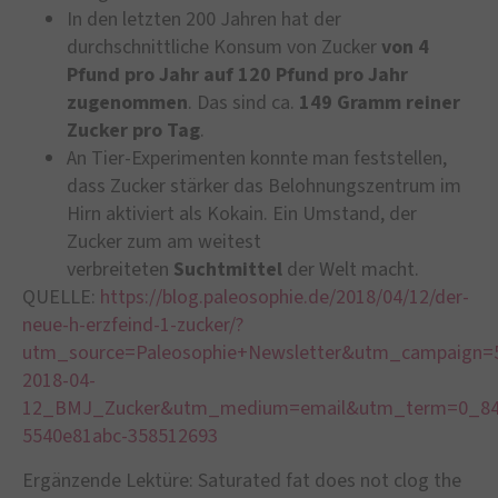
In den letzten 200 Jahren hat der
durchschnittliche Konsum von Zucker
von 4
Pfund pro Jahr auf 120 Pfund pro Jahr
zugenommen
. Das sind ca.
149 Gramm reiner
Zucker pro Tag
.
An Tier-Experimenten konnte man feststellen,
dass Zucker stärker das Belohnungszentrum im
Hirn aktiviert als Kokain. Ein Umstand, der
Zucker zum am weitest
verbreiteten
Suchtmittel
der Welt macht.
QUELLE:
https://blog.paleosophie.de/2018/04/12/der-
neue-h-erzfeind-1-zucker/?
utm_source=Paleosophie+Newsletter&utm_campaign=
2018-04-
12_BMJ_Zucker&utm_medium=email&utm_term=0_848
5540e81abc-358512693
Ergänzende Lektüre: Saturated fat does not clog the