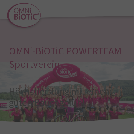
OMNi-BiOTiC POWERTEAM
Sportverein
Höchstleistung mit einem
guten Bauchgefühl