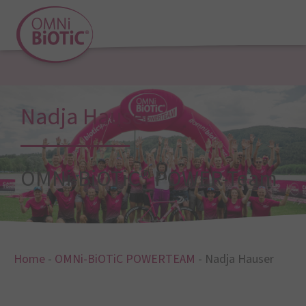
Nadja Hauser
OMNi-BiOTiC® POWER-Team
Home
-
OMNi-BiOTiC POWERTEAM
-
Nadja Hauser