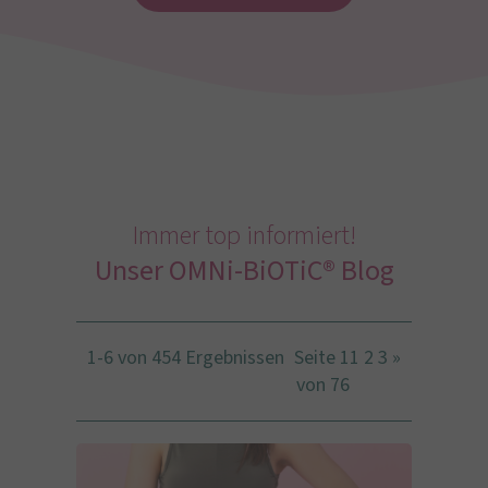
Immer top informiert!
Unser OMNi-BiOTiC® Blog
1-6 von 454 Ergebnissen
Seite 1
1
2
3
»
von 76