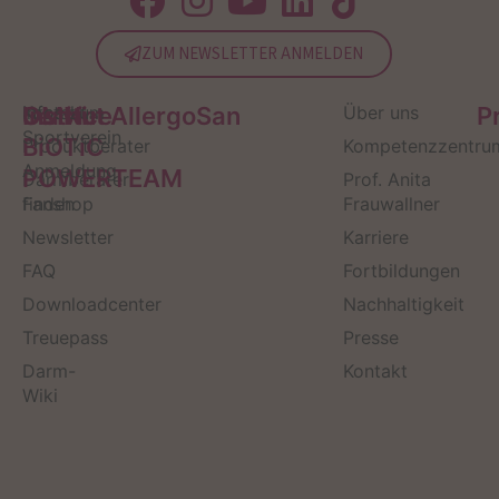
ZUM NEWSLETTER ANMELDEN
Service
Kontakt
OMNi-
Infos zum
Institut AllergoSan
Über uns
P
Sportverein
BiOTiC
Produktberater
Kompetenzzentru
Anmeldung
POWERTEAM
Darmberater
Prof. Anita
finden
Fanshop
Frauwallner
Newsletter
Karriere
FAQ
Fortbildungen
Downloadcenter
Nachhaltigkeit
Treuepass
Presse
Darm-
Kontakt
Wiki