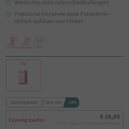
Wertvolles Antioxidans (Radikalfänger)
Praktische Einnahme dank Pulverform –
einfach auflösen und trinken
GLUTENFREI
LAKTOSEFREI
VEGAN
50 g
Einmalig Kaufen
Spar-Abo
-10%
28,95
Einmalig Kaufen
€ 57,90 / 100 g, inkl. MwSt. und Gratis Versand