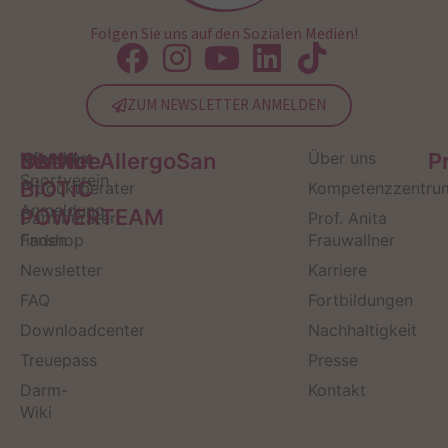
Folgen Sie uns auf den Sozialen Medien!
ZUM NEWSLETTER ANMELDEN
Service
Kontakt
OMNi-
Infos zum
Institut AllergoSan
Über uns
P
Sportverein
BiOTiC
Produktberater
Kompetenzzentru
Anmeldung
POWERTEAM
Darmberater
Prof. Anita
finden
Fanshop
Frauwallner
Newsletter
Karriere
FAQ
Fortbildungen
Downloadcenter
Nachhaltigkeit
Treuepass
Presse
Darm-
Kontakt
Wiki