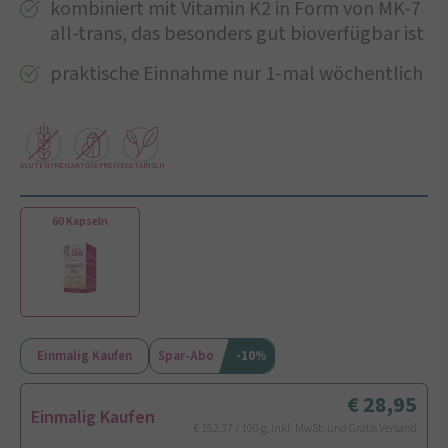
kombiniert mit Vitamin K2 in Form von MK-7
all-trans, das besonders gut bioverfügbar ist
praktische Einnahme nur 1-mal wöchentlich
GLUTENFREI
LAKTOSEFREI
VEGETARISCH
60 Kapseln
Einmalig Kaufen
Spar-Abo
-10%
28,95
Einmalig Kaufen
€ 152,37 / 100 g, inkl. MwSt. und Gratis Versand