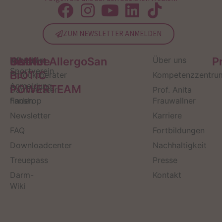
ZUM NEWSLETTER ANMELDEN
Service
Kontakt
OMNi-
Infos zum
Institut AllergoSan
Über uns
P
Sportverein
BiOTiC
Produktberater
Kompetenzzentru
Anmeldung
POWERTEAM
Darmberater
Prof. Anita
finden
Fanshop
Frauwallner
Newsletter
Karriere
FAQ
Fortbildungen
Downloadcenter
Nachhaltigkeit
Treuepass
Presse
Darm-
Kontakt
Wiki