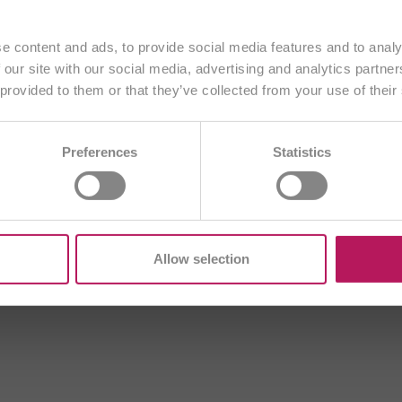
Fortfahren
egern fordert unsere Abwehrkräfte und verlangt Höchstleist
e content and ads, to provide social media features and to analy
er und zu wenig Ballaststoffen trägt außerdem dazu bei, dass
 our site with our social media, advertising and analytics partn
chen Luft, fehlt unserem Organismus häufig das wichtige „
 provided to them or that they’ve collected from your use of their
Anderes Land wählen
munsystem am Boden.
BA
BE/NL
BE/FR
BG
CH/DE
 sich immer dann, wenn die Abwehrkräfte des Körpers beansp
Preferences
Statistics
DE
ES
EU
FR
GB
HR
T
ME
PL
RO
SI
SK
TR
Allow selection