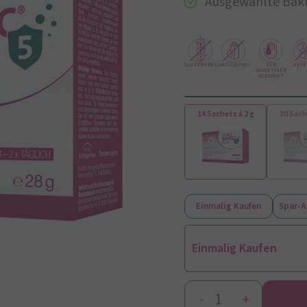
Ausgewählte Bakt
GLUTENFREI
LAKTOSEFREI
FÜR
HEFE
DIABETIKER
GEEIGNET
14 Sachets á 2 g
30 Sach
Einmalig Kaufen
Spar-
Einmalig Kaufen
-
+