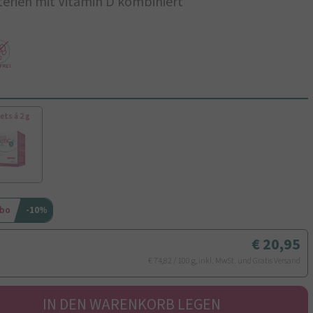
erien mit Vitamin D kombiniert
FREI
ets á 2 g
Abo
-10%
20,95
€ 74,82 / 100 g, inkl. MwSt. und Gratis Versand
IN DEN WARENKORB LEGEN