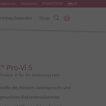
oadcenter
Newsletter
POWERTEAM
AT
rmbeschwerden
Shop
® Pro-Vi 5
 Vitamin D für Ihr Immunsystem
räfte des Körpers beansprucht sind
usgesuchten Bakterienstämmen