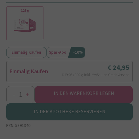
125 g
Einmalig Kaufen
Spar-Abo
-10%
24,95
Einmalig Kaufen
€ 19,96 / 100 g, inkl. MwSt. und Gratis Versand
-
+
IN DEN WARENKORB LEGEN
IN DER APOTHEKE RESERVIEREN
PZN:
5891340