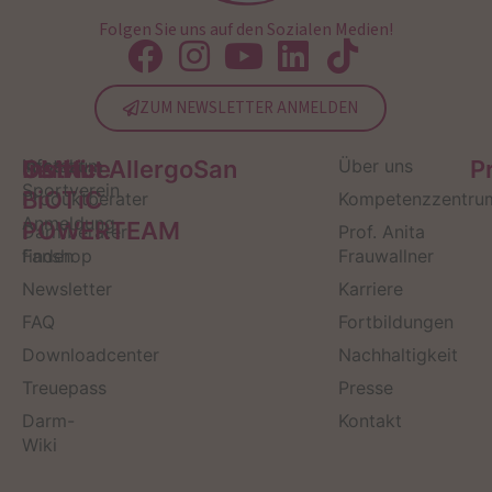
Folgen Sie uns auf den Sozialen Medien!
ZUM NEWSLETTER ANMELDEN
Service
Kontakt
OMNi-
Infos zum
Institut AllergoSan
Über uns
P
Sportverein
BiOTiC
Produktberater
Kompetenzzentru
Anmeldung
POWERTEAM
Darmberater
Prof. Anita
finden
Fanshop
Frauwallner
Newsletter
Karriere
FAQ
Fortbildungen
Downloadcenter
Nachhaltigkeit
Treuepass
Presse
Darm-
Kontakt
Wiki