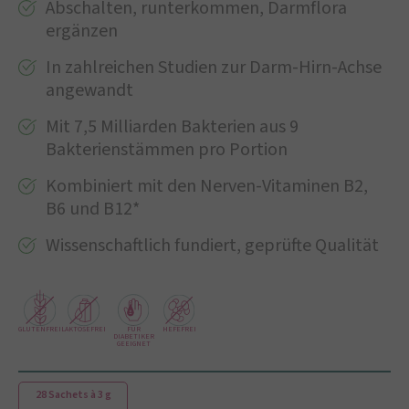
Abschalten, runterkommen, Darmflora
ergänzen
In zahlreichen Studien zur Darm-Hirn-Achse
angewandt
Mit 7,5 Milliarden Bakterien aus 9
Bakterienstämmen pro Portion
Kombiniert mit den Nerven-Vitaminen B2,
B6 und B12*
Wissenschaftlich fundiert, geprüfte Qualität
GLUTENFREI
LAKTOSEFREI
FÜR
HEFEFREI
DIABETIKER
GEEIGNET
28 Sachets à 3 g