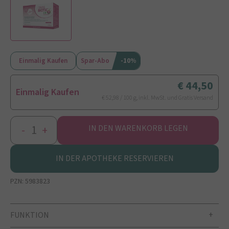
Einmalig Kaufen
Spar-Abo
-10%
44,50
Einmalig Kaufen
€ 52,98 / 100 g, inkl. MwSt. und Gratis Versand
-
+
IN DEN WARENKORB LEGEN
IN DER APOTHEKE RESERVIEREN
PZN:
5983823
FUNKTION