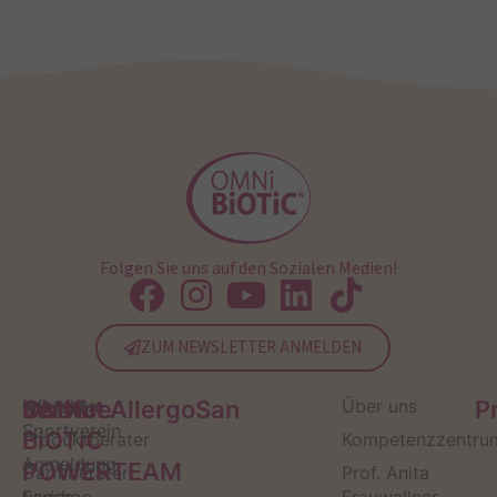
Folgen Sie uns auf den Sozialen Medien!
ZUM NEWSLETTER ANMELDEN
Service
Kontakt
OMNi-
Infos zum
Institut AllergoSan
Über uns
P
Sportverein
BiOTiC
Produktberater
Kompetenzzentru
Anmeldung
POWERTEAM
Darmberater
Prof. Anita