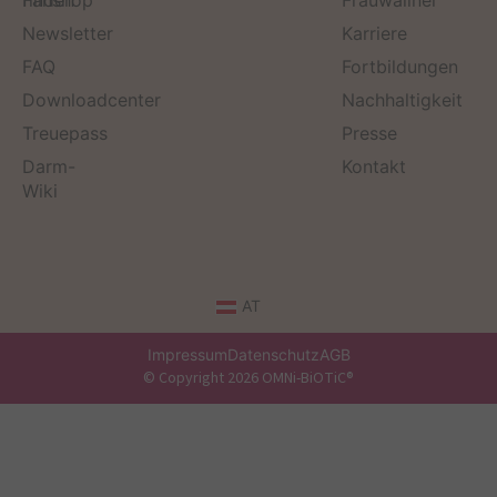
finden
Fanshop
Frauwallner
Newsletter
Karriere
FAQ
Fortbildungen
Downloadcenter
Nachhaltigkeit
Treuepass
Presse
Darm-
Kontakt
Wiki
AT
Impressum
Datenschutz
AGB
© Copyright 2026 OMNi-BiOTiC®