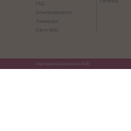
Fanshop
FAQ
Downloadcenter
Treuepass
Darm-Wiki
Impressum
Datenschutz
AGB