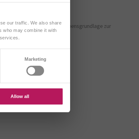
se our traffic. We also share
en ausreichend Nahrung als Lebensgrundlage zur
ers who may combine it with
 services.
ter ausgeschieden werden kann.
CH/FR
n.
Marketing
HU
US
Allow all