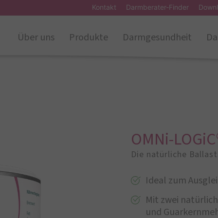
Kontakt
Darmberater-Finder
Downl
Über uns
Produkte
Darmgesundheit
Da
OMNi-LOGiC
Die natürliche Ballas
Ideal zum Ausglei
Mit zwei natürlic
und Guarkernme