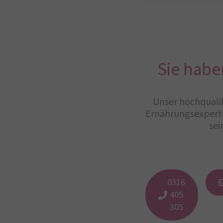
Sie habe
Unser hochqualif
Ernährungsexperte
sei
0316
405
305