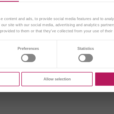
ausschließlich an Kunden aus
Österreich
.
IBRE entwickelt?
Fortfahren
e content and ads, to provide social media features and to analy
llaststoffdefizits an jedem Tag, um wichtigen Darmbakteri
 our site with our social media, advertising and analytics partn
ng der Verdauung:
 provided to them or that they’ve collected from your use of their
Anderes Land wählen
volumen und machen den Stuhl weicher, sodass dieser leich
BA
BE/NL
BE/FR
BG
CH/DE
 stark quellenden Eigenschaften den flüssigen Stuhl eindicke
Preferences
Statistics
DE
ES
EU
FR
GB
HR
T
ME
PL
RO
SI
SK
TR
Allow selection