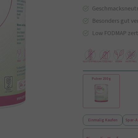
Geschmacksneutra
Besonders gut ver
Low FODMAP zertif
GLUTENFREI
LAKTOSEFREI
VEGAN
HEFEFREI
Pulver 250 g
Einmalig Kaufen
Spar-