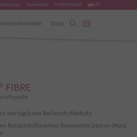
oadcenter
Newsletter
POWERTEAM
AT
rmbeschwerden
Shop
® FIBRE
tstoffquelle
ch des täglichen Ballaststoffdefizits
hen Ballaststoffquellen: Resistentes Dextrin (Mais)
hl