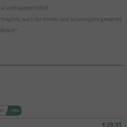
l und wasserlöslich
träglich, auch für Kinder und Schwangere geeignet
iziert*
Abo
-10%
20,95