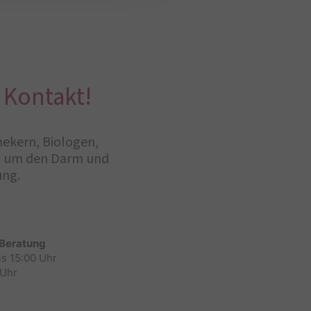
 Kontakt!
hekern, Biologen,
nd um den Darm und
ung.
 Beratung
is 15:00 Uhr
 Uhr