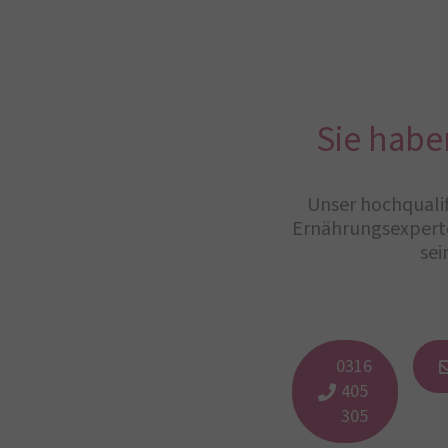
Sie habe
Unser hochqualif
Ernährungsexperte
sei
0316
405
305