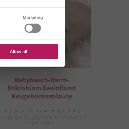
CH/FR
Marketing
HU
US
Allow all
Babybauch-Darm-
Mikrobiom beeinflusst
Neugeborenenlaune
Warum ist ein Baby manchmal zufrieden,
neugierig und ausgeglichen – und an anderen
Tagen schwer…