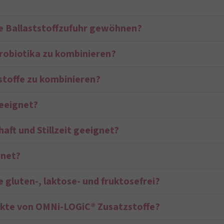
ie Ballaststoffzufuhr gewöhnen?
Probiotika zu kombinieren?
tstoffe zu kombinieren?
geeignet?
aft und Stillzeit geeignet?
gnet?
 gluten-, laktose- und fruktosefrei?
ukte von OMNi-LOGiC® Zusatzstoffe?