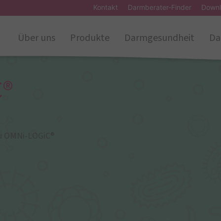
Kontakt
Darmberater-Finder
Downl
Über uns
Produkte
Darmgesundheit
Da
C®
u OMNi-LOGiC®