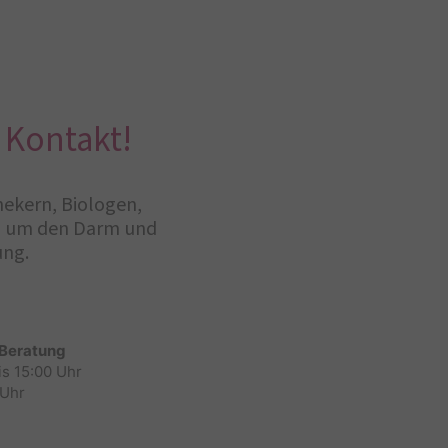
 Kontakt!
hekern, Biologen,
nd um den Darm und
ung.
 Beratung
is 15:00 Uhr
 Uhr