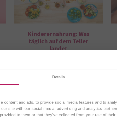
Kinderernährung: Was
täglich auf dem Teller
landet
t
Obst und Gemüse zu selten, Süßes und Fast
,
Food zu oft – und Eltern, die…
en gerade unsere
österreichische Website
. Alle Inhalte
weiterlesen
Details
ausschließlich an Kunden aus
Österreich
.
Zuletzt aktualisiert:
22. Juli 2026 •
Kategorien:
Allgemein, Mutter & Kind •
Autor:
Vikica Gruber-
Fortfahren
Matic
e content and ads, to provide social media features and to analy
 our site with our social media, advertising and analytics partn
 provided to them or that they’ve collected from your use of their