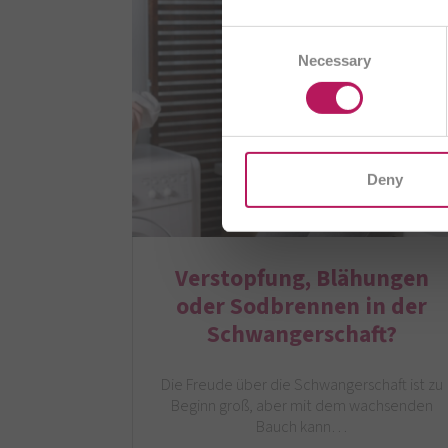
Consent
AE
Necessary
Selection
CZ
I
Deny
Verstopfung, Blähungen
oder Sodbrennen in der
Schwangerschaft?
Die Freude über die Schwangerschaft ist zu
Beginn groß, aber mit dem wachsenden
Bauch kann…