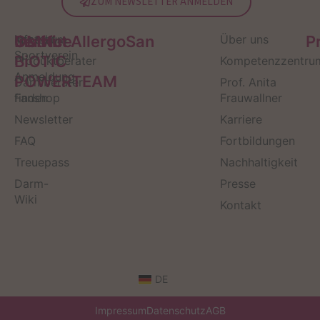
ZUM NEWSLETTER ANMELDEN
Service
Kontakt
OMNi-
Infos zum
Institut AllergoSan
Über uns
P
Sportverein
BiOTiC
Produktberater
Kompetenzzentru
Anmeldung
POWERTEAM
Darmberater
Prof. Anita
finden
Fanshop
Frauwallner
Newsletter
Karriere
FAQ
Fortbildungen
Treuepass
Nachhaltigkeit
Darm-
Presse
Wiki
Kontakt
DE
Impressum
Datenschutz
AGB