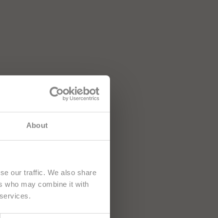
MNi-BiOTiC® 6
OMNi-BiOTiC®
Aktiv
er tägliche Begleiter
ür ein gutes
Aktiv durchs Leben
Bauchgefühl“
ab € 14,50
ab € 44,50
hten sich
About
Zum Produkt
Zum Produkt
se our traffic. We also share
ers who may combine it with
 services.