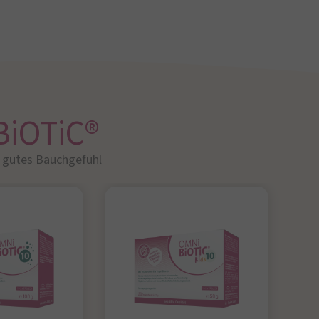
BiOTiC®
r gutes Bauchgefühl​