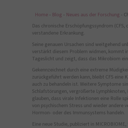
Home
-
Blog
-
Neues aus der Forschung
-
C
Das chronische Erschöpfungssyndrom (CFS, ch
verstandene Erkrankung.
Seine genauen Ursachen sind weitgehend unb
verstärkt diesem Problem widmen, kommt im
Tageslicht und zeigt, dass das Mikrobiom ein
Gekennzeichnet durch eine extreme Müdigkei
zurückgeführt werden kann, bleibt CFS eine K
auch zu behandeln ist. Weitere Symptome sind
Schlafstörungen, vergrößerte Lymphknoten, 
glauben, dass virale Infektionen eine Rolle 
von psychischem Stress und wieder andere ve
Hormon- oder des Immunsystems handeln.
Eine neue Studie, publiziert in MICROBIOME,