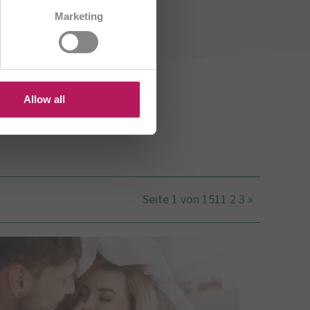
CH/FR
Marketing
R
HU
US
Allow all
Seite 1 von 151
1
2
3
»