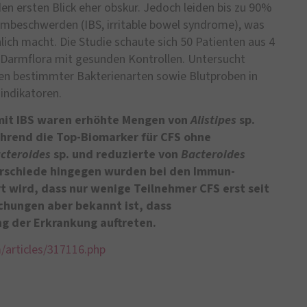
den ersten Blick eher obskur. Jedoch leiden bis zu 90%
armbeschwerden (IBS, irritable bowel syndrome), was
ch macht. Die Studie schaute sich 50 Patienten aus 4
n Darmflora mit gesunden Kontrollen. Untersucht
n bestimmter Bakterienarten sowie Blutproben in
ndikatoren.
 mit IBS waren erhöhte Mengen von
Alistipes
sp.
ährend die Top-Biomarker für CFS ohne
cteroides
sp. und reduzierte von
Bacteroides
erschiede hingegen wurden bei den Immun-
 wird, dass nur wenige Teilnehmer CFS erst seit
chungen aber bekannt ist, dass
 der Erkrankung auftreten.
articles/317116.php