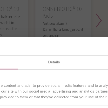
OTiC® 10
OMNi-BiOTiC® 10
O
Kids
 bakterielle
D
wicht in
f
Antibiotikum?
 aus - für
„
Darmflora kindgerecht
es
ergänzen!
hl während
iotika-
ab € 17,50
ab € 17,95
uchen gerade unsere
deutsche Website
. Alle Inhalte ric
Details
ausschließlich an Kunden aus
Deutschland
.
rodukt
Zum Produkt
Fortfahren
e content and ads, to provide social media features and to analy
 our site with our social media, advertising and analytics partn
von OMNi-BiOTiC®
 provided to them or that they’ve collected from your use of their
Anderes Land wählen