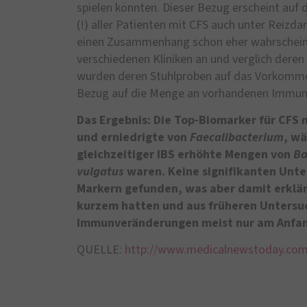
spielen könnten. Dieser Bezug erscheint auf 
(!) aller Patienten mit CFS auch unter Reizd
einen Zusammenhang schon eher wahrscheinli
verschiedenen Kliniken an und verglich dere
wurden deren Stuhlproben auf das Vorkomme
Bezug auf die Menge an vorhandenen Immuni
Das Ergebnis: Die Top-Biomarker für CFS
und erniedrigte von
Faecalibacterium
, w
gleichzeitiger IBS erhöhte Mengen von
Ba
vulgatus
waren. Keine signifikanten Unt
Markern gefunden, was aber damit erklärt
kurzem hatten und aus früheren Untersu
Immunveränderungen meist nur am Anfang
QUELLE:
http://www.medicalnewstoday.com/