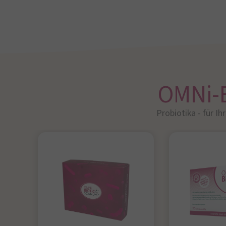
OMNi-
Probiotika - für Ih