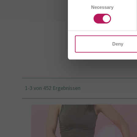
Consent
AT
Necessary
Selection
CH/
I
Deny
1-3 von 452 Ergebnissen