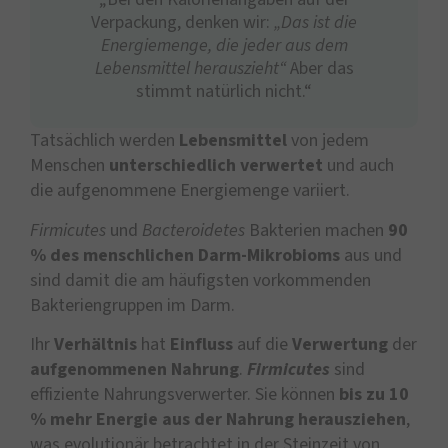
Verpackung, denken wir:
„Das ist die
Energiemenge, die jeder aus dem
Lebensmittel herauszieht“
Aber das
stimmt natürlich nicht.“
Tatsächlich werden
Lebensmittel
von jedem
Menschen
unterschiedlich
verwertet
und auch
die aufgenommene Energiemenge variiert.
Firmicutes
und
Bacteroidetes
Bakterien machen
90
% des menschlichen Darm-Mikrobioms
aus und
sind damit die am häufigsten vorkommenden
Bakteriengruppen im Darm.
Ihr
Verhältnis
hat
Einfluss
auf die
Verwertung
der
aufgenommenen
Nahrung
.
Firmicutes
sind
effiziente Nahrungsverwerter. Sie können
bis zu 10
% mehr Energie aus der Nahrung herausziehen
,
was evolutionär betrachtet in der Steinzeit von