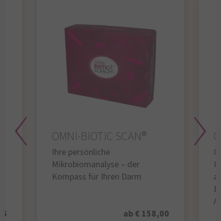
OMNi-BiOTiC SCAN®
O
Ihre persönliche
Gl
Mikrobiomanalyse – der
U
Kompass für Ihren Darm
au
B
A
95
ab € 158,00