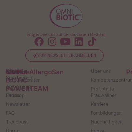
Folgen Sie uns auf den Sozialen Medien!
ZUM NEWSLETTER ANMELDEN
Service
Kontakt
OMNi-
Infos zum
Institut AllergoSan
Über uns
P
Sportverein
BiOTiC
Produktberater
Kompetenzzentru
Anmeldung
POWERTEAM
Darmberater
Prof. Anita
finden
Fanshop
Frauwallner
Newsletter
Karriere
FAQ
Fortbildungen
Treuepass
Nachhaltigkeit
Darm-
Presse