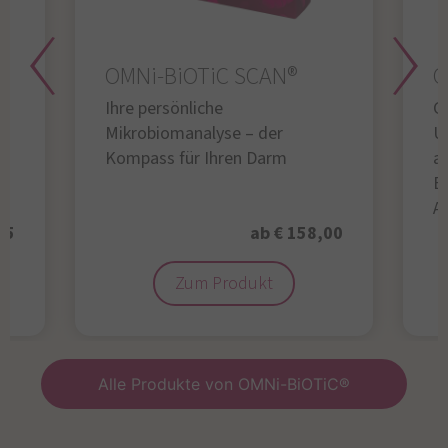
OMNi-BiOTiC SCAN®
O
Ihre persönliche
Gl
Mikrobiomanalyse – der
U
Kompass für Ihren Darm
au
B
A
95
ab € 158,00
Zum Produkt
Alle Produkte von OMNi-BiOTiC®