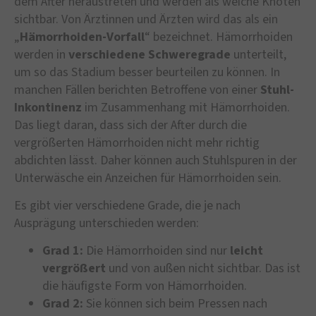
dem After heraustreten und werden als weiche Knoten
sichtbar. Von Ärztinnen und Ärzten wird das als ein
„
Hämorrhoiden-Vorfall
“ bezeichnet. Hämorrhoiden
werden in
verschiedene Schweregrade
unterteilt,
um so das Stadium besser beurteilen zu können. In
manchen Fällen berichten Betroffene von einer
Stuhl-
Inkontinenz
im Zusammenhang mit Hämorrhoiden.
Das liegt daran, dass sich der After durch die
vergrößerten Hämorrhoiden nicht mehr richtig
abdichten lässt. Daher können auch Stuhlspuren in der
Unterwäsche ein Anzeichen für Hämorrhoiden sein.
Es gibt vier verschiedene Grade, die je nach
Ausprägung unterschieden werden:
Grad 1:
Die Hämorrhoiden sind nur
leicht
vergrößert
und von außen nicht sichtbar. Das ist
die häufigste Form von Hämorrhoiden.
Grad 2:
Sie können sich beim Pressen nach