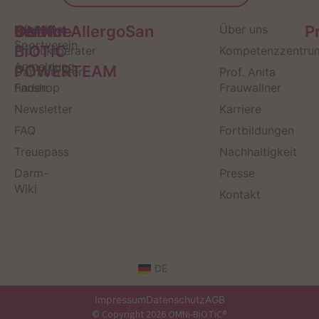
Service
Kontakt
OMNi-
Infos zum
Institut AllergoSan
Über uns
P
Sportverein
BiOTiC
Produktberater
Kompetenzzentru
Anmeldung
POWERTEAM
Darmberater
Prof. Anita
finden
Fanshop
Frauwallner
Newsletter
Karriere
FAQ
Fortbildungen
Treuepass
Nachhaltigkeit
Darm-
Presse
Wiki
Kontakt
DE
Impressum
Datenschutz
AGB
© Copyright 2026 OMNi-BiOTiC®