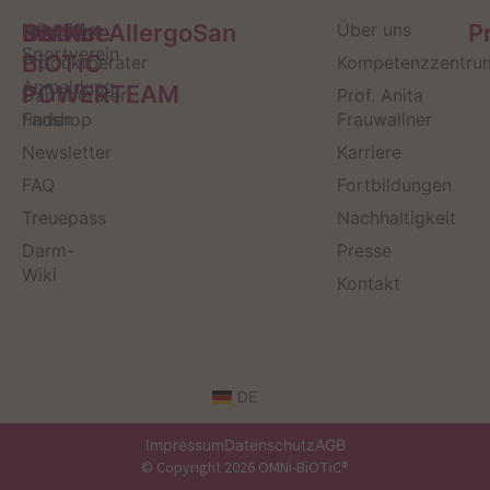
Service
Kontakt
OMNi-
Infos zum
Institut AllergoSan
Über uns
P
Sportverein
BiOTiC
Produktberater
Kompetenzzentru
Anmeldung
POWERTEAM
Darmberater
Prof. Anita
finden
Fanshop
Frauwallner
Newsletter
Karriere
FAQ
Fortbildungen
Treuepass
Nachhaltigkeit
Darm-
Presse
Wiki
Kontakt
DE
Impressum
Datenschutz
AGB
© Copyright 2026 OMNi-BiOTiC®