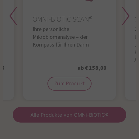
OMNi-BiOTiC SCAN®
O
Ihre persönliche
Gl
Mikrobiomanalyse – der
U
Kompass für Ihren Darm
au
B
A
95
ab € 158,00
Zum Produkt
Alle Produkte von OMNi-BiOTiC®