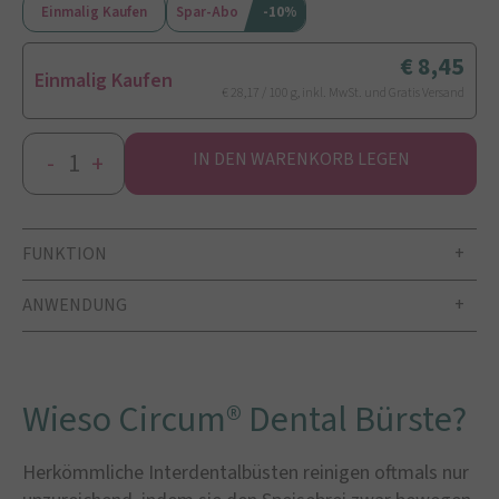
Einmalig Kaufen
Spar-Abo
-10%
8,45
Einmalig Kaufen
€ 28,17 / 100 g, inkl. MwSt. und Gratis Versand
-
+
IN DEN WARENKORB LEGEN
FUNKTION
ANWENDUNG
Wieso Circum® Dental Bürste?
Herkömmliche Interdentalbüsten reinigen oftmals nur