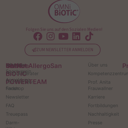
Folgen Sie uns auf den Sozialen Medien!
ZUM NEWSLETTER ANMELDEN
Service
Kontakt
OMNi-
Infos zum
Institut AllergoSan
Über uns
P
Sportverein
BiOTiC
Produktberater
Kompetenzzentru
Anmeldung
POWERTEAM
Darmberater
Prof. Anita
finden
Fanshop
Frauwallner
Newsletter
Karriere
FAQ
Fortbildungen
Treuepass
Nachhaltigkeit
Darm-
Presse