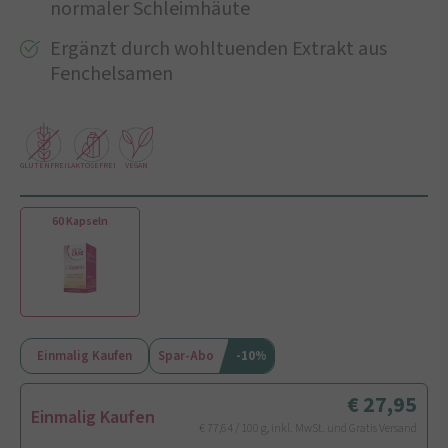
normaler Schleimhäute
Ergänzt durch wohltuenden Extrakt aus
Fenchelsamen
GLUTENFREI
LAKTOSEFREI
VEGAN
60 Kapseln
Einmalig Kaufen
Spar-Abo
-10%
27,95
Einmalig Kaufen
€ 77,64 / 100 g, inkl. MwSt. und Gratis Versand