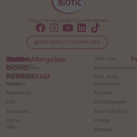
Folgen Sie uns auf den Sozialen Medien!
ZUM NEWSLETTER ANMELDEN
Service
Kontakt
OMNi-
Infos zum
Institut AllergoSan
Über uns
P
Sportverein
BiOTiC
Produktberater
Kompetenzzentru
Anmeldung
POWERTEAM
Darmberater
Prof. Anita
finden
Fanshop
Frauwallner
Newsletter
Karriere
FAQ
Fortbildungen
Treuepass
Nachhaltigkeit
Darm-
Presse
Wiki
Kontakt