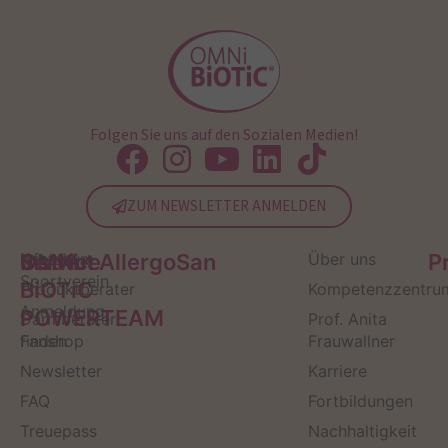
Folgen Sie uns auf den Sozialen Medien!
ZUM NEWSLETTER ANMELDEN
Service
Kontakt
OMNi-
Infos zum
Institut AllergoSan
Über uns
P
Sportverein
BiOTiC
Produktberater
Kompetenzzentru
Anmeldung
POWERTEAM
Darmberater
Prof. Anita
finden
Fanshop
Frauwallner
Newsletter
Karriere
FAQ
Fortbildungen
Treuepass
Nachhaltigkeit