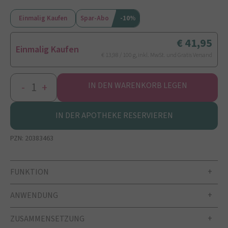
Einmalig Kaufen
Spar-Abo
-10%
41,95
Einmalig Kaufen
€ 13,98 / 100 g, inkl. MwSt. und Gratis Versand
-
+
IN DEN WARENKORB LEGEN
IN DER APOTHEKE RESERVIEREN
PZN:
20383463
FUNKTION
ANWENDUNG
ZUSAMMENSETZUNG