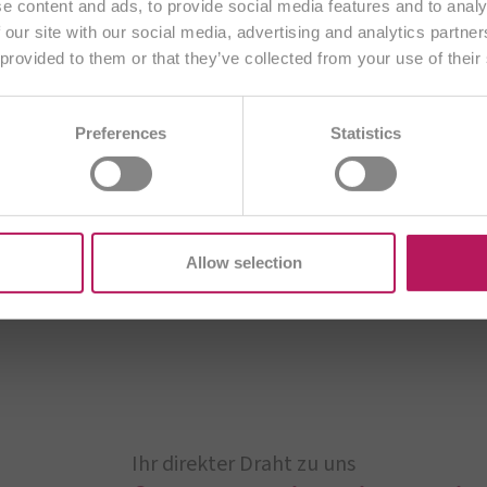
e content and ads, to provide social media features and to analy
als unser zentrales Organ für Energie, nicht optimal arbeite
 our site with our social media, advertising and analytics partn
 zu wenig Bewegung. Was nicht ausgeschieden wird und im Da
 provided to them or that they’ve collected from your use of their
Anderes Land wählen
rodukte. Kein Wunder, dass wir uns rundum nicht wohlfühle
unser Verdauungssystem frei von Nahrungsresten und Abfallst
AE
BA
BE/NL
BE/FR
BG
Preferences
Statistics
DE
CZ
ES
EU
FR
GB
H
zung und Erleichterung der Verdauung 24 ausgewählte Kräut
entiert. Dieser Prozess sorgt für eine ausgezeichnete Biover
T
ME
PL
RO
SI
SK
TR
erden.
Allow selection
Ihr direkter Draht zu uns