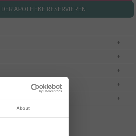
N DER APOTHEKE RESERVIEREN
hten sich
About