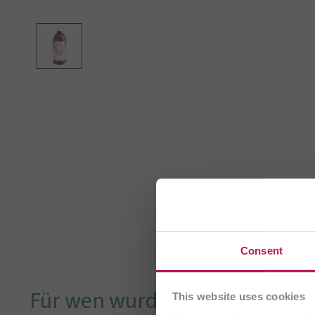
Sie bes
Consent
Für wen wurde OMNi-BiOTiC® V
This website uses cookies