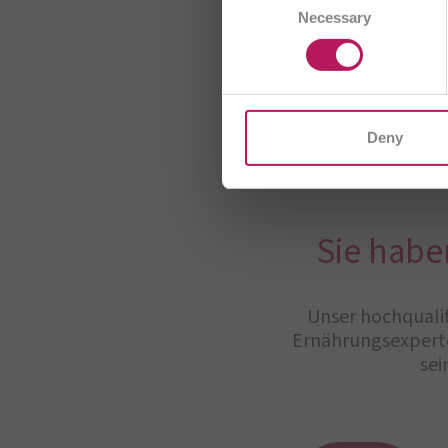
AT
Necessary
Selection
CH/
I
Deny
Sie habe
Unser hochqualif
Ernährungsexperte
sei