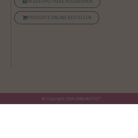
IN DER APOTHEKE RESERVIEREN
PRODUKTE ONLINE BESTELLEN
© Copyright 2026 OMNi-BiOTiC®