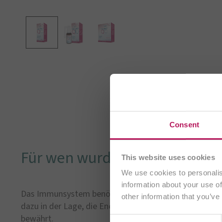
Sie bes
Consent
Für wen wurde PAROMiT® Q10 
This website uses cookies
We use cookies to personalis
information about your use of
Das Immunsystem benötigt sehr viel Energie, um jenen 
other information that you’ve
dazu in der Lage, die Energiebereitstellung zu unterst
bewährt.
Consent