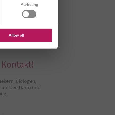
CH/FR
Marketing
R
HU
US
Allow all
 Kontakt!
hekern, Biologen,
nd um den Darm und
ung.