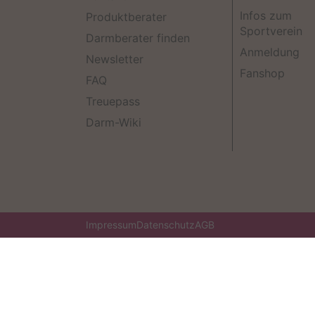
Infos zum
Produktberater
Sportverein
Darmberater finden
Anmeldung
Newsletter
Fanshop
FAQ
Treuepass
Darm-Wiki
Impressum
Datenschutz
AGB