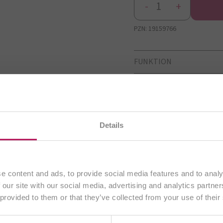
-
+
PZN:
19159766
FUNKTION
ANWENDUNG
ZUSAMMENSETZUNG
uchen gerade unsere
deutsche Website
. Alle Inhalte ric
Details
ausschließlich an Kunden aus
Deutschland
.
Spray entwickelt?
Fortfahren
e content and ads, to provide social media features and to analy
 our site with our social media, advertising and analytics partn
Bakterien, die die Mundschleimhaut bei einer Gingivitis ode
 provided to them or that they’ve collected from your use of their
Anderes Land wählen
ützen, wobei sich besonders flüssiges Q10, das in Form eines