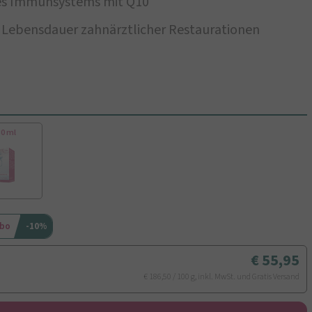
es Immunsystems mit Q10
 Lebensdauer zahnärztlicher Restaurationen
30 ml
Abo
-10%
55,95
€ 186,50 / 100 g, inkl. MwSt. und Gratis Versand