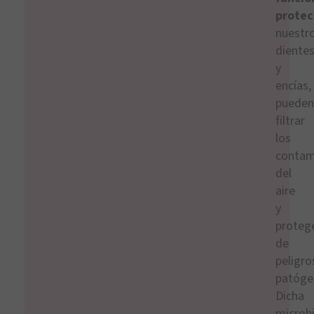
protec
nuestr
diente
y
encías,
pueden
filtrar
los
contam
del
aire
y
proteg
de
peligro
patóge
Dicha
microb