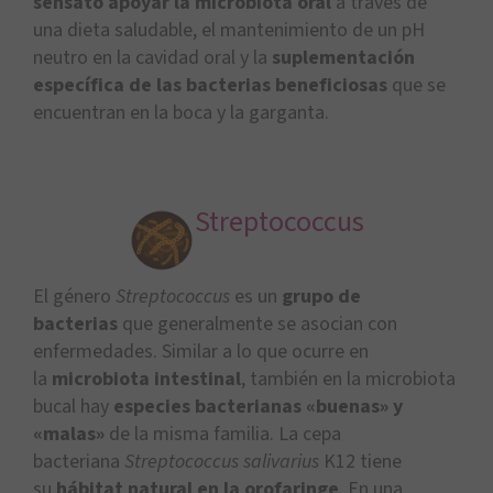
sensato
apoyar la microbiota oral
a través de
una dieta saludable, el mantenimiento de un pH
neutro en la cavidad oral y la
suplementación
específica de las bacterias beneficiosas
que se
encuentran en la boca y la garganta.
Streptococcus
El género
Streptococcus
es un
grupo de
bacterias
que generalmente se asocian con
enfermedades. Similar a lo que ocurre en
la
microbiota intestinal
, también en la microbiota
bucal hay
especies bacterianas «buenas» y
«malas»
de la misma familia. La cepa
bacteriana
Streptococcus salivarius
K12 tiene
su
hábitat natural en la orofaringe
. En una