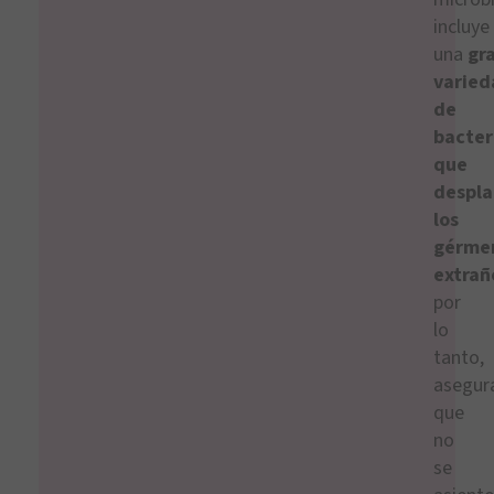
incluye
una
gr
varied
de
bacter
que
despl
los
gérme
extra
por
lo
tanto,
asegur
que
no
se