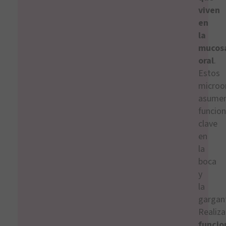
viven
en
la
mucos
oral
.
Estos
microo
asume
funcio
clave
en
la
boca
y
la
gargan
Realiz
funcio