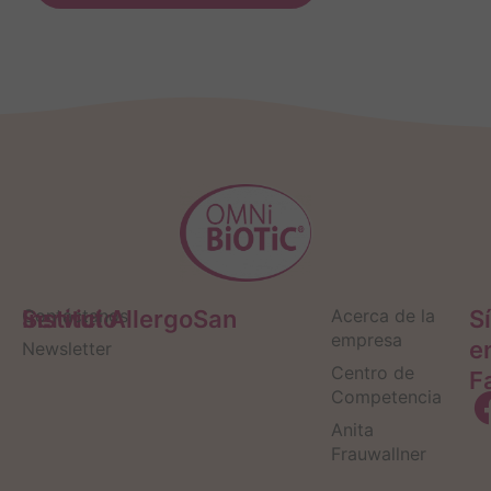
Servicio
Contáctanos
Institut AllergoSan
Acerca de la
S
empresa
e
Newsletter
Centro de
F
Competencia
Anita
Frauwallner