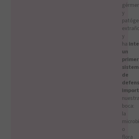
gérme
y
patóge
extraño
y
ha
int
un
primer
sistem
de
defen
impor
nuestr
boca:
la
microb
o
flora