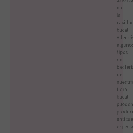
asient
en
la
cavida
bucal.
Además
alguno
tipos
de
bacteri
de
nuestr
flora
bucal
pueden
produci
anticu
especia