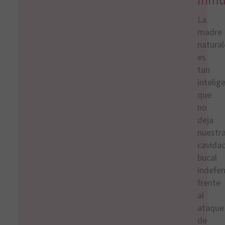
inmu
La
madre
natura
es
tan
intelig
que
no
deja
nuestr
cavida
bucal
indefe
frente
al
ataque
de