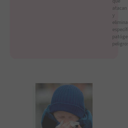
que
atacan
y
elimin
especí
patóge
peligro